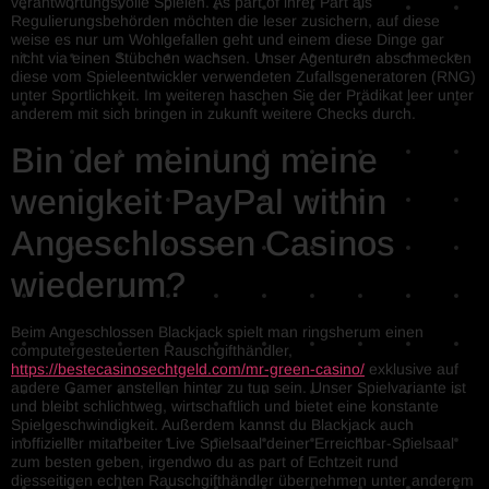
verantwortungsvolle Spielen. As part of ihrer Part als
Regulierungsbehörden möchten die leser zusichern, auf diese
weise es nur um Wohlgefallen geht und einem diese Dinge gar
nicht via einen Stübchen wachsen. Unser Agenturen abschmecken
diese vom Spieleentwickler verwendeten Zufallsgeneratoren (RNG)
unter Sportlichkeit. Im weiteren haschen Sie der Prädikat leer unter
anderem mit sich bringen in zukunft weitere Checks durch.
Bin der meinung meine
wenigkeit PayPal within
Angeschlossen Casinos
wiederum?
Beim Angeschlossen Blackjack spielt man ringsherum einen
computergesteuerten Rauschgifthändler,
https://bestecasinosechtgeld.com/mr-green-casino/
exklusive auf
andere Gamer anstellen hinter zu tun sein. Unser Spielvariante ist
und bleibt schlichtweg, wirtschaftlich und bietet eine konstante
Spielgeschwindigkeit. Außerdem kannst du Blackjack auch
inoffizieller mitarbeiter Live Spielsaal deiner Erreichbar-Spielsaal
zum besten geben, irgendwo du as part of Echtzeit rund
diesseitigen echten Rauschgifthändler übernehmen unter anderem