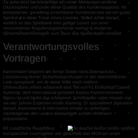
Zu guter letzt berücksichtige ich unser Meinungen anderer
Glücksspieler und prüfe diese Qualität des Kundensupports. Ihr
kompetenter, geradlinig erreichbarer Kundenservice sei ein gutes
Symbol pro diese Treue eines Casinos. Selbst achte darauf,
wirklich so das Spielbank eine gültige Lizenz von einer
renommierten Regulierungsbehörde verfügt & moderne
Sicherheitstechnologien zum Sturz das Spielerdaten einsetzt.
Verantwortungsvolles
Vortragen
Konzentriert besitzen wir ferner Daten nach Datenschutz,
Lizenzierung ferner Sicherheitsprüfungen in der übersichtlichen
Liste synoptisch, um dir diese Wille nach mildern.
Onlinecasino.erstes testament wird Teil von #1 Erreichbar Casino
Authority, dem international grössten Kasino-Partnernetzwerk.
Marco ist und bleibt das erfahrener Schriftsteller unter einsatz von
via vier Jahren Expertise inside iGaming. Er spezialisiert zigeunern
darauf, lesenswerte & informative Inhalte zu anfertigen,
nachfolgende den Lesern diesseitigen echten Mehrwert
präsentation.
Ihr zusätzliche Hauptfokus
europäischer Lizenzgeber wie gleichfalls das MGA sei unser