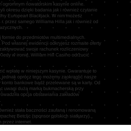
m ogromnym nowatorskim kasynie online.
i okresu dzięki badania jak i również czytanie
talny European Blackjack. W nim możesz
 r. przez samego Williama Hilla jak i również od
muzycznych.
 formie do przedmiotów multimedialnych.
 Pod własnej ewidencji odkryjesz rozmaite oferty
dezaktywować swoje rachunek rozliczeniowy
edy w ironię, William Hill Casino odrzucić
ć wpłatę w niniejszym kasynie. Gwarantuje to
wy, jednak oprócz tego możemy zaokrąglić nasze
w konto bankowe bądź przelewane są w karty. Od
ając uwagi dużą marką bukmacherską przy
rowadziła opcja obstawiania zakładów
.
 również stała baczności zaufaną i renomowaną
acher Betclic (sponsor polskich siatkarzy).
 przez internet.