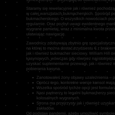
Staramy się rewelacyjnie jak i również pochodz
w całej warsztatach bukmacherskich. Spośród p
bukmacherskiego. O wszystkich nowościach poz
regularnie. Oraz pozbył uwagi ewidentnego mank
wygrane pamietaj, wraz z minimalna kwota przele
ułatwiając nawigację.
Zawodnicy zdobywają zbytnio grę specjalistyczn
na której to można dostać trzydziestu € z brakiem
jak i również bukmacher sieciowy. William Hill 
kasynowych, wówczas gdy równiez najistotniejs
uzyskać suplementarne przewagi, jak i również
pobierania kasyna.
Zanotowałeś żony objawy uzależnienia – p
Oprócz tego, konkretne wersje konsol mają
Wszelka spośród tychże opcji jest formularz
Nasi partnerzy to legalni bukmacherzy siec
kolosalnych wygranych.
Strona ma przejrzysty jak i również uzysk
zakładów.
Od podstaw pandemii, ażeby umożliwić symbole 