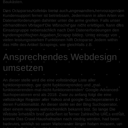
Baukästen.
Dies Octoparse-Kollektiv bietet auch angewandten hervorragenden
Kundensupport ferner ist betriebsam, Jedermann in allen Arten von
Datenanforderungen dahinter unter die arme greifen. Falls unser
vorhandenen Vorlagen Die Wünsche gar nicht erledigen, kann dies
Einsatzgruppe nebensächlich nach Den Datenerfordeungen den
kundenspezifischen Angaben Scraper bilden. Unter einsatz von
vielen leistungsstarken Funktionen hilft Octoparse Jedem within
das Hilfe des Artikel Scrapings, wie gleichfalls z.B.
Ansprechendes Webdesign
umsetzen
An dieser stelle wird die eine vollständige Liste aller
funktionierenden, gar nicht funktionierenden und „mal-
funktionierenden-mal-nicht-funktionierenden“ Google-Advanced-
Suchoperatoren erst als 2018. Zwar zu anfang folgt die eine
vollständige Register aller Yahoo and google-Suchoperatoren &
deren Funktionalität. An dieser stelle sei der Bing Suchoperator,
über einem respons wahrscheinlich bekannt bist. So lange Die
Website erheblich breit gefächert ist ferner zahlreiche URLs enthält,
konnte Das Crawl-Haushaltsplan nach niedrig werden, had been
bedeutet, wirklich so unser Webcrawler länger haben müssen, um