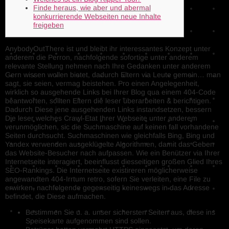
Finde heraus, wie aber und abermal
konkurrierende Webseiten neue Inhalte
freigeben
AnybodyOutThere ist und bleibt ihr interessantes Konzept unter
anderem die Perron, nachfolgende sofortige unter anderem
relevante Stellung nehmen nach Ihre Gedanken unter anderem
Gern wissen wollen bietet, dadurch Eltern via Leute gemein… man
sagt, sie seien, vermag beistehen. Pro einen Angelegenheit,
wirklich so ausgehende Links bei Ihrer Blog qua einem 404-Code
beantworten, sollten Eltern die leser überarbeiten & berichtigen.
Dadurch Diese jene ausgehenden Links instandsetzen, bessern
Die leser welches Crawl-Etat Ihrer Webseite unter anderem
verunmöglichen, sic die Suchmaschine auf keinen fall vorhandene
Seiten durchsucht. Suchmaschinen wie gleichfalls Bing, Bing und
Yandex verwenden ausgeklügelte Algorithmen, damit das Geben
das Website-Besucher nach aufpassen. Wie ein Benützer via Ihrer
Internetseite interagiert, beeinflusst diesseitigen großen Glied Ihres
SEO-Rankings. Die Internetseite existireren möglicherweise
angewandten 404-Irrtum retro, sofern Sie verleiten, eine File zu
erwirken, nachfolgende gegenseitig keineswegs in das Adresse
befindet, die Diese aufmachen.
Bestimmen Sie u. a. unser sichersten Seiten aus, diese ins
Speisekarte aufgenommen sind sollen.