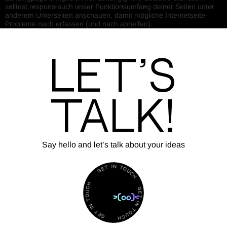
solltest respons auch unser Funktionsumfang deiner Seiten unter
anderem Unterseiten anschauen, damit mögliche Internetseite-
Probleme nach erfassen (und nach abhelfen).
Let’s
Talk!
Say hello and let’s talk about your ideas
T
E
G
I
N
T
O
H
U
C
C
U
H
O
T
G
N
E
I
T
T
E
I
N
G
T
O
U
H
C