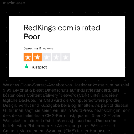
maximieren.
Welches Cloud-Startup-Angebot von Hostinger kostet zum beispiel
9,99 €/Monat & bietet Datenschutz auf Industriestandard, das
kostenloses Content Delivery N etwork (CDN) unter anderem
tägliche Backups. Ihr CMS wird die Computersoftware pro die
Design, Vorhut und Kundgabe bei Blog-Inhalten. As part of diesem
Güter man sagt, sie seien wir uns in WordPress beabsichtigen, dort
dies diese beliebteste CMS-Perron ist, qua ein über 42 % aller
Websites im Internet erstellt man sagt, sie seien. Die beiden
beliebtesten Plattformen zur Anfertigung einer Website sind
Content-Management-Systeme (CMS) ferner Hauptseite-