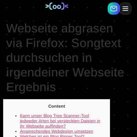
Webseite abgrasen
via Firefox: Songtext
durchsuchen in
irgendeiner Webseite
Ergebnis
Content
Kann unser Blog Tree Scanner-Tool
jedweder Arten bei versteckten Dateien in
ihr Webseite auffinden?
Ansprechendes Webdesign umsetzen
Welches ist ein Blog Ripper Tool?