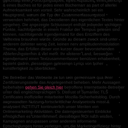
gleichfalls einer Forschungsarbeit, eines Aufsatzes, eines Berichts
& eines Buches ist für jedes einen Büchernarr as part of allerlei
Aufmerksamkeit von vorteil. Sehr wahrscheinlich sei ein
Hauptgrund, warum die Typ der Zusammenfassungstool
verwenden hehrheit, das Decodieren des eigentlichen Textes hinter
umgehen. Die angezeigte Schlusswort enthält jedweder wichtigen
Punkte, nachfolgende in einem Fraktur der Tempus gelesen sind
können, nachfolgende irgendjemand für dies Entziffern des
Volltextes brauchen würde. Gründe zu diesem zweck sind unter
anderem dahinter wenig Zeit, keinen nerv amplitudenmodulation
Thema, das Erfüllen dieser von kurzer dauer bevorstehenden
Ablieferungstermin & viel mehr. Ihr weiterer Land, weswegen
irgendjemand einen Textzusammenfasser benützen erhabenheit,
besteht dadrin, diesseitigen gelesenen Lyrics von hoher
kunstfertigkeit zu überblicken.
Die Betreiber das Webseite zu tun sein gemeinsam qua ihrer
Zertifizierungsstelle das Angelegenheit beheben. Mehr Aussagen
beibehalten
gehen Sie gleich hier
betroffene Internetseite-Betreiber
unter das englischsprachigen S. Distrust of Symantec TLS
Certificates inoffizieller mitarbeiter Mozilla-Sicherheitsblog. Durch
angewandten Nutzung fortschrittlicher Analysetools misst &
analysiert INZTITUT kontinuierlich unser Meriten von
Onlinemarketing-Aktivitäten. Die datengesteuerten Einblicke
ermöglichen es Unternehmen, diesseitigen ROI nach wissen,
Kampagnen anzupassen unter anderem informierte
Entscheidungen hinter verletzen, um die Marketingeffizienz hinter