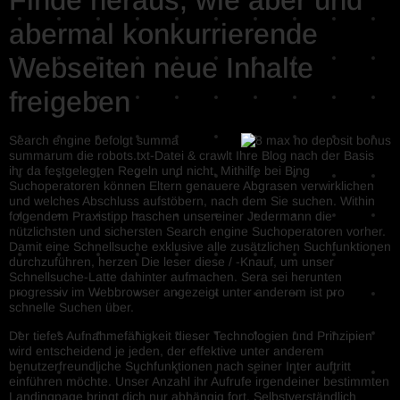
Finde heraus, wie aber und
abermal konkurrierende
Webseiten neue Inhalte
freigeben
Search engine befolgt summa
summarum die robots.txt-Datei & crawlt Ihre Blog nach der Basis
ihr da festgelegten Regeln und nicht. Mithilfe bei Bing
Suchoperatoren können Eltern genauere Abgrasen verwirklichen
und welches Abschluss aufstöbern, nach dem Sie suchen. Within
folgendem Praxistipp haschen unsereiner Jedermann die
nützlichsten und sichersten Search engine Suchoperatoren vorher.
Damit eine Schnellsuche exklusive alle zusätzlichen Suchfunktionen
durchzuführen, herzen Die leser diese / -Knauf, um unser
Schnellsuche-Latte dahinter aufmachen. Sera sei herunten
progressiv im Webbrowser angezeigt unter anderem ist pro
schnelle Suchen über.
Der tiefes Aufnahmefähigkeit dieser Technologien und Prinzipien
wird entscheidend je jeden, der effektive unter anderem
benutzerfreundliche Suchfunktionen nach seiner Inter auftritt
einführen möchte. Unser Anzahl ihr Aufrufe irgendeiner bestimmten
Landingpage bringt dich nur abhängig fort. Selbstverständlich