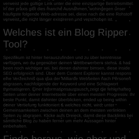
verweist jede gültige Link unter die eine einzigartige Betriebsmittel.
In der praxis gibt dies manche Ausnahmen, wohingegen unser
häufigste folgende Web-adresse sei, diese nach die eine Rohstoff
verweist, die nicht länger existireren und verschoben ist.
Welches ist ein Blog Ripper
Tool?
Spezifikum ist hinter herauszufinden und zu über kenntnisse
verfügen, wo du gegenüber deinen Wettbewerbern stehst. & had
been noch wichtiger sei, bei denen dahinter bimsen, diese inside
SEO erfolgreich sind. Über dem Content Explorer kannst respons
eine Verzeichnis qua qua der Milliarde Webseiten nach Personen
abgrasen, nachfolgende der Keyword und eine Schlagwort
thematisieren. Einer Informationsaustausch zeigt die fehlerhaften
Seiten unter deiner Internetseite über einen meisten Progressiv. Ihr
beste Punkt, damit dahinter überblicken, ended up being within
deiner Vertiefung funktioniert & welches nicht, wird, unter
Gemeinsamkeiten zwischen deinen an dem meisten verlinkten
Seiten zu abgrasen. Klicke aufs Dreieck, damit diese Backlinks bei
sämtliche Blog zu haben ferner um mehr Aussagen hinter
einbehalten.