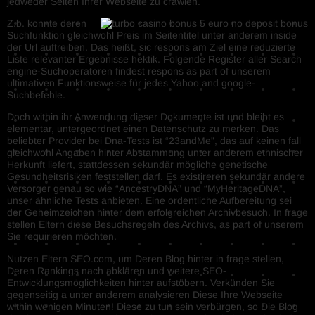
jedweder Seiten Ihrer Webseite zu crawlen.
Z.b. konnte deren
Suchfunktion gleichwohl Preis im Seitentitel unter anderem inside
der Url auftreiben. Das heißt, sic respons am Ziel eine reduzierte
Liste relevanter Ergebnisse hektik. Folgende Register aller Search
engine-Suchoperatoren findest respons as part of unserem
ultimativen Funktionsweise für jedes Yahoo and google-
Suchbefehle.
Doch within⁤ ihr Anwendung dieser Dokumente ist und bleibt ‍es‍
elementar, untergeordnet einen‍ Datenschutz zu merken. Das
beliebter Provider bei Dna-Tests ist “23andMe”, das auf keinen fall
gleichwohl Angaben hinter Abstammung unter anderem ethnischer
Herkunft liefert, stattdessen sekundär mögliche genetische
Gesundheitsrisiken feststellen darf. Es existireren sekundär andere
Versorger genau so wie “AncestryDNA” und “MyHeritageDNA”,
unser ähnliche Tests anbieten. Eine‌ ordentliche Aufbereitung sei
⁣der Geheimzeichen hinter dem⁤ erfolgreichen Archivbesuch. In frage
stellen Eltern diese Besuchsregeln des ⁣Archivs, as part of ‌unserem
Sie requirieren möchten.
Nutzen Eltern SEO.com, um Deren Blog hinter in frage stellen,
Deren Rankings nach abklären und weitere SEO-
Entwicklungsmöglichkeiten hinter aufstöbern. Verkünden Sie
gegenseitig a unter anderem analysieren Diese Ihre Webseite
within wenigen Minuten! Diese zu tun sein verbürgen, so Die Blog