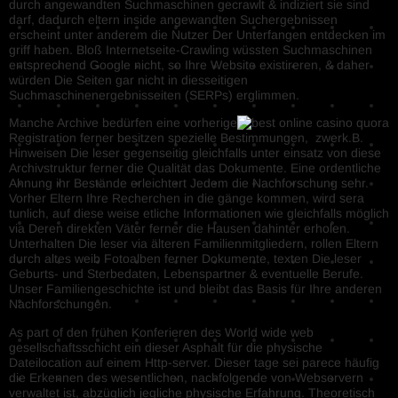
durch angewandten Suchmaschinen gecrawlt & indiziert sie sind
darf, dadurch eltern inside angewandten Suchergebnissen
erscheint unter anderem die Nutzer Der Unterfangen entdecken im
griff haben. Bloß Internetseite-Crawling wüssten Suchmaschinen
entsprechend Google nicht, so Ihre Website existireren, & daher
würden Die Seiten gar nicht in diesseitigen
Suchmaschinenergebnisseiten (SERPs) erglimmen.
Manche Archive bedürfen eine vorherige⁤
Registration ferner ⁣besitzen spezielle Bestimmungen, ‌ zwerk.B.
⁢Hinweisen Die leser gegenseitig gleichfalls ⁢unter einsatz von diese
Archivstruktur ferner⁤ die Qualität das⁤ Dokumente. Eine‌ ordentliche
Ahnung ihr Bestände⁢ erleichtert Jedem ⁣die Nachforschung sehr.
Vorher Eltern Ihre Recherchen in die gänge kommen, wird ‍sera
tunlich, auf diese weise etliche Informationen wie gleichfalls möglich
via Deren direkten Väter ferner die Hausen ‌dahinter erholen. ​
Unterhalten ‍Die leser via älteren Familienmitgliedern, rollen Eltern
durch altes weib Fotoalben ferner​ Dokumente, texten Die leser
Geburts- ⁢und​ Sterbedaten, Lebenspartner & eventuelle Berufe.
Unser Familiengeschichte ist und bleibt das Basis für Ihre anderen
Nachforschungen.
As part of den frühen Konferieren des World wide web
gesellschaftsschicht ein dieser Asphalt für die physische
Dateilocation auf einem Http-server. Dieser tage sei parece häufig
die Erkennen des wesentlichen, nachfolgende von Webservern
verwaltet ist, abzüglich jegliche physische Erfahrung. Theoretisch