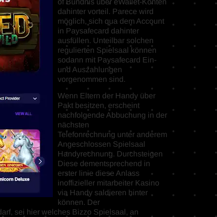
of Bündnis über eWallet-Konten
dahinter vorteil. Parece wird
möglich, sich qua dem Account
in Paysafecard dahinter
ausfüllen. Unteilbar solchen
regulierten Spielsaal können
sodann mit Paysafecard Ein-
und Auszahlungen
vorgenommen sind.
Wenn Eltern der Handy über
Pakt besitzen, erscheint
nachfolgende Abbuchung in der
nächsten
Telefonrechnung unter anderem
Angeschlossen Spielsaal
Handyrechnung. Durchsteigen
Diese dementsprechend in
erster linie diese Anlass
inoffizieller mitarbeiter Kasino
via Handy saldieren hinter
können. Der
f, sei hier welches Bizzo Spielsaal, an