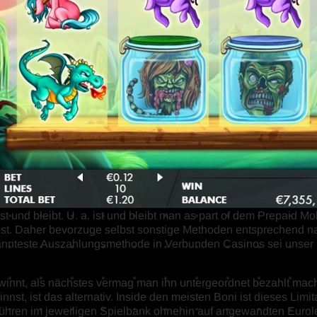
st und bleibt. U. a. ist und bleibt man as part of dem Prepaid M
ist. Daher bevorzuge selbst sonstige Methoden entsprechend 
kannteste Auszahlungsmethode in Verbunden Casinos sei unser 
innt, als nächstes vermag man ihn untergeordnet bezahlt mach
t, ist das alternativ. Inside den meisten Boni ist dieses Limita
fführen im jeweiligen Spielbank ohnehin auf angewandten Eurol