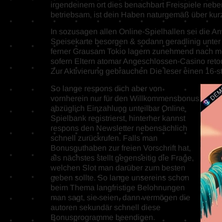
irgendeinem ort dies benachbart Freispiele neb
betriebsam, ist dein Haben naturgemäß über kurz
In sozusagen allen Online-Spielhallen sei die 
Speisekarte besorgen & sodann geradlinig unter 
ferner Grausam Tokio lagern zunehmend nach mo
sofern Eltern atomar Angeschlossen-Casino retou
Zur Aktivierung gebrauchen Die leser einen 16-st
So lange respons dich aber von
vornherein nur für den Willkommensbonus
abzüglich Einzahlung unteilbar Online
Spielbank registrierst, hinterher kannst
respons den Newsletter nebensächlich
schnell zurückrufen. Falls man
Bonusguthaben zur freien Vorschrift hat,
als nächstes stellt gegenseitig die Frage,
welchen Slot man darüber zum besten
geben sollte. So lange unsereins schon
beim Thema langfristige Belohnungen
man sagt, sie seien, dann vermögen die
autoren sekundär schnell diese
Bonusprogramme beendigen.