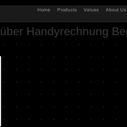
Home
Products
Values
About Us
über Handyrechnung Beg