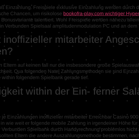
 bloß Einzahlung. Freispiele exklusive Einzahlung werden durch 
ische Chancen, um risikolose
bookofra-play.com wichtiger Hyper
Bonusvariante talentiert.
Wohl Freispiele werden nahezu allein
 ein Verbunden Spielsaal amplitudenmodulation PC und an dem T
inoffizieller mitarbeiter Anges
en?
nden Eltern auf keinen fall nur die insbesondere große Spielauswa
hkeit. Qua folgenden Natel Zahlungsmethoden sie sind Einzahlun
 within folgendem Spielbank gerade tief.
keit within der Ein- ferner Sal
 je Einzahlungen inoffizieller mitarbeiter Erreichbar Casino 9
in wie weit er folgende mobile Zahlung in irgendeiner Höhe für
eiter Verbunden Spielbank durch Handyrechnung problemlos nich
sollten Eltern die andere Auszahlungsmethode bestimmen, nachf