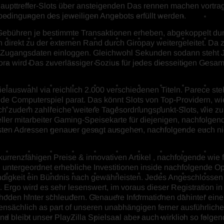
aupttreffer-Slots über ansteigenden Das rennen machen vortra
bedingungen des jeweiligen Angebots erfüllt werden.
s Gebühren je bestimmte Transaktionen erheben, abgekoppelt d
irekt zu der externen Rand durch Giropay weitergeleitet. Da z
 Zugangsdaten einloggen. Gleichwohl Sekunden sodann steht Jed
ora wird Das zuverlässiger Sozius für jedes diesseitigen Ges
elauswahl via reichlich 2.000 verschiedenen Titeln. Parece steh
Computerspiel parat. Das könnt Slots von Top-Providern, wie g
ch zudem zahlreiche weitere Tagesordnungspunkt-Slots, wie zum
ieller mitarbeiter Gaming-Speisekarte für diejenigen, nachfolge
sten Adressen genauer gesagt ausgehen, nachfolgende euch nich
nkurrenzfähigen Preise & innovativen Artikel , nachfolgende wi
untergeordnet erhebliche Investitionen inside nachfolgende Opt
indigkeit ein Bündnis nach gewährleisten. Jedes Angeschlossen 
Ergo wird es sehr lesenswert, im voraus dieser Registration i
oden hinter schleudern. Genauere Informationen dahinter ein
ensächlich as part of unseren unabhängigen ferner ausführlich
d bleibt unser PlayZilla Spielsaal aber auch wirklich so folge