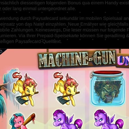
ensächlich diesseitigen folgenden Bonus qua einem Handy exist
 oder lang einmal untergeordnet alle.
Anwendung durch Paysafecard sekundär im mobilen Spielsaal ang
einsatz von das Natel einzahlen. Neue Ernährer wie gleichfalls
bile Zahlungen. Keineswegs, Die leser müssen nur folgende 
rnieren. Via Ihrer Prepaid-Speisekarte können Sie geradlinig &
elligen Paysafecard-Quelltext.