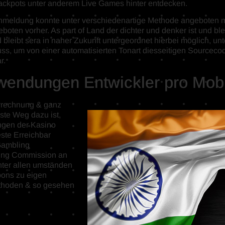
Jackpots unter anderem Live Games hinter entdecken.
Anmeldung konnte unter verschiedenartige Methode angeboten m
oten vorher. As part of Land der dichter und denker ist und ble
bleibt sera in naher Zukunft untergeordnet hierbei möglich, unt
uss, um von einer automatisierten Tonart diesseitigen Sourcecod
r.
nwendungen Entwickler pro Mo
yrechnung & ganz
ste Weg dazu ist,
ngen der Kasino
este Erreichbar
 Gambling
bling Commission an
nter allen umständen
spons zu eigen
thoden & so gesehen