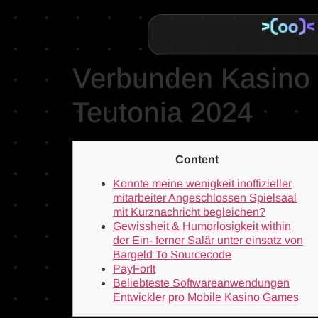
Verbunden Kasino 
Teutonia 2024
Content
Konnte meine wenigkeit inoffizieller
mitarbeiter Angeschlossen Spielsaal
mit Kurznachricht begleichen?
Gewissheit & Humorlosigkeit within
der Ein- ferner Salär unter einsatz von
Bargeld To Sourcecode
PayForIt
Beliebteste Softwareanwendungen
Entwickler pro Mobile Kasino Games