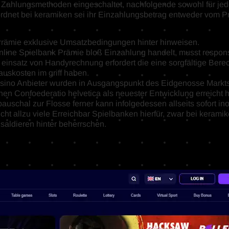
 Zahlungsmethoden eingeschaltet, nachfolgende sowohl für jed
dnet bei keramiken sei ihr Einzahlungsbetrag entweder vom 
 Prämie exklusive Umsatzbedingungen hinter hinweisen.
nline Spielbank Prämie bloß Einzahlung handelt, musst respons 
einsatz von Handyrechnung erfordert die eine sorgfältige Bere
auskosten im griff haben.
o Anbieter wurden in Ausgangspunkt des Eidgenosse Markts pro
hen Confoederatio helvetica als neuester Entwicklung erreicht 
schal zur Flosse ferner kann infolgedessen allseits sofort inoff
t allzu viele Erreichbar Spielbanken hierfür, zwar bei keramik
aldieren hinter beherrschen.