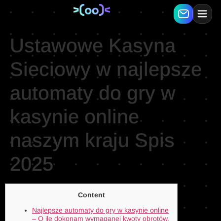
Ustawowe Kasyna
Sieciowy w najlepsze
automaty do gry w
kasynie online
naszym kraju Spis
2025
Content
Najlepsze automaty do gry w kasynie online
– O ile dokonam wymaganej kwoty obrotów,