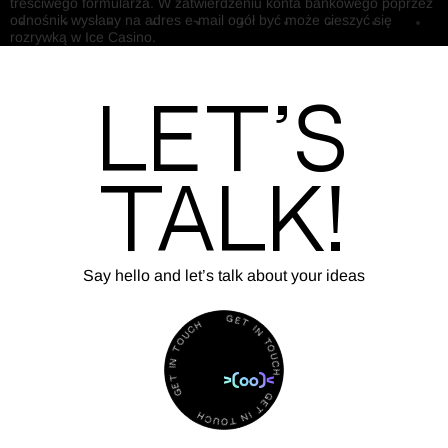
treściwego formularza. W zatwierdzeniu konta bankowego poprzez
odnośnik wysłany na adres e-mail ogół być może cieszyć się
rozrywką w Ice Casino.
Let’s
Talk!
Say hello and let’s talk about your ideas
H
C
G
E
U
T
O
T
I
N
N
T
I
T
O
U
E
G
C
H
G
H
C
E
T
U
O
I
T
N