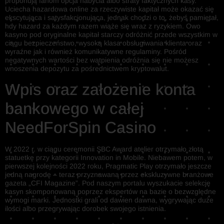
proponują fanom opcja nabycia albo straty faktycznych kasy.
Uciecha hazardowa online za rzeczywiste kapitał może okazać się
ekscytująca i satysfakcjonująca, jednak chodzi o to, żebyś pamiętał,
hdy hazard za każdym razem wiąże się wraz z ryzykiem. Owo
kasyno pod oryginalne kapitał starczy odróżnić przede wszystkim w
ciągu bezpieczeństwo, wysoką klasa obsługiwania klienta oraz
wyraźne jak i również komunikatywne regulaminy. Pośród
negatywnych wartości bez wątpienia odróżnia się nie możesz
wnoszenia depozytu za pośrednictwem kryptowalut.
Wpis oraz założenie konta
bankowego w całej
NeedForSpin Casino
W 2022 r. w ciągu ceremonii SBC Award atelier otrzymało złotą
statuetkę przy kategorii Innovation in Mobile. Niebawem potem, w
pierwszej kolejności 2022 roku, Pragmatic Play otrzymało jeszcze
jedną nagrodę – teraz przyznawaną przez ekskluzywne branżowe
gazeta „CFI Magazine”. Pod naszym portalu wyszukacie selekcję
kasyn skomponowaną poprzez ekspertów na bazie o bezwzględne
wymogi marki. Jednostki grali od dawien dawna, wygrywając duże
ilości albo przegrywając dorobek swojego istnienia.