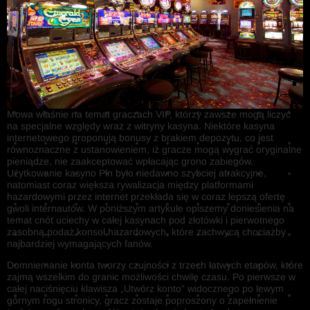
Mowa właśnie na temat graczach VIP, którzy zawsze mogą liczyć
na specjalne względy wraz z witryny kasyna. Niektóre kasyna
internetowego proponują bonusy z brakiem depozytu, co jest
równoznaczne z ustanowieniem, iż gracze mogą wygrać oryginalne
pieniądze, nie zaakceptować wpłacając grono zabiegów.
Użytkowanie kasyno Pln było niedawno szybciej atrakcyjne,
natomiast coraz większa rywalizacja między platformami
hazardowymi przez internet przekłada się w coraz lepszą ofertę
gwoli internautów. W poniższym artykule opiszemy doniesienia na
temat cnót uciechy w całej kasynach pod złotówki i pierwotnego
zasobną podaż konsol hazardowych, które zachwycą chociażby
najbardziej wymagających fanów.
Domniemanie konta tworzy czujności z trzech łatwych etapów, które
zajmą wszelkim do granic możliwości chwilę czasu. Po pierwsze w
całej naciśnięciu klawisza „Utwórz konto” widocznego po lewym
górnym rogu stronicy, gracz zostaje poproszony o zapełnienie