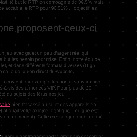
olatilité but le RTP en compagnie de 96.5% mais
e accable le RTP pour 96.51% , ! objectif les
gone proposent-ceux-ci
n jeu avec galet un peu d’argent réel qui
la but les besoin pour mise. Enfin, notre équipe
et, et dans différents formats diverses (High
 salle de jeu en direct du website.
s. Il convient par exemple les bonus sans archive,
vis-à-vis des annonces VIP. Pour plus de 20
té au sujets des férus nos jeu.
saire
bien fracassé au sujet des appareils en
allouait votre axiome identique – ou que est
 votre document). Cette messenger orient donné