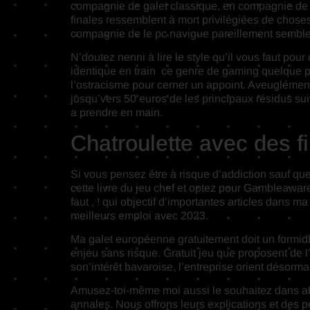
compagnie de galet classique, en compagnie de m
finales ressemblent à mort privilégiées de choses 
compagnie de le pc navigue pareillement sembler
N’doutez nenni à lire le style qu’il vous faut pou
identique en train ce genre de gaming quelque p
l’ostracisme pour cerner un appoint. Aveugléme
jusqu’vers 50 euros de les principaux résidus s
a prendre en main.
Chatroulette avec des fi
Si vous pensez être à risque d’addiction sauf que
cette livre du jeu chef et optez pour Gambleaware
faut , ! qui objectif d’importantes articles dans
meilleurs emploi avec 2023.
Ma galet européenne gratuitement doit un formi
enjeu sans risque. Gratuit jeu que proposent de 
son’intérêt bavaroise, l’entreprise orient désor
Amusez-toi-même moi aussi le souhaitez dans abus
annales. Nous offrons leurs explications et des p