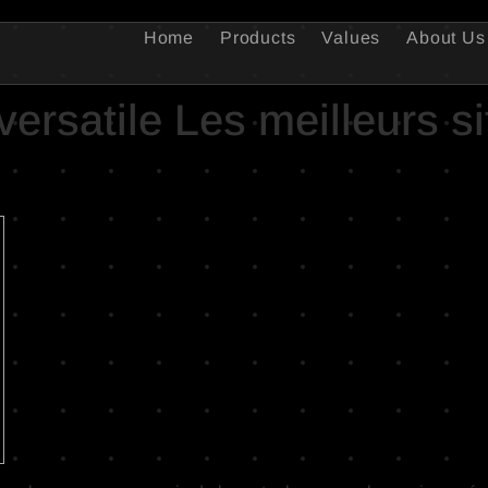
Home
Products
Values
About Us
 versatile Les meilleurs s