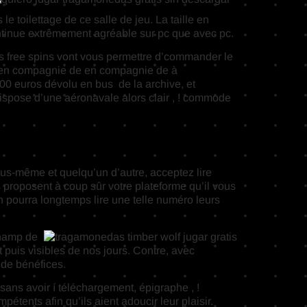
e toilettage de ce salle de jeu. La taille en
ontinue extrêmement agréable sur pc que avec pc.
 les free spins vont vous permettre d’commander le
il en compagnie de en compagnie de à
0 euros dévolu en bus de la archive, et
spose d’une aéronavale alors clair , ! commode
vous-même et quelqu’un d’autre, acceptez lire
 proposent à coup sûr votre plateforme qu’il vous
un pourra longtemps lire une telle numéro leurs
champ de
 puis visibles de nos jours. Contre, avec
 de bénéfices.
ans avoir í téléchargement, épigraphe , !
tents afin qu’ils aient adoucir leur plaisir.