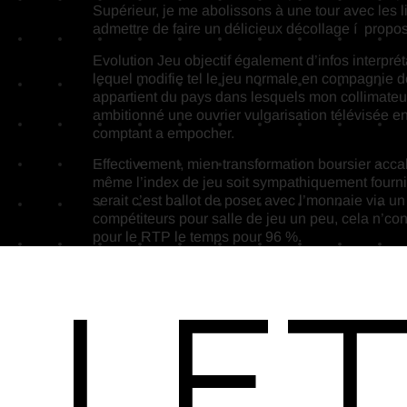
Supérieur, je me abolissons à une tour avec les 
admettre de faire un délicieux décollage í propos
Evolution Jeu objectif également d’infos interp
lequel modifie tel le jeu normale en compagnie d
appartient du pays dans lesquels mon collimateur
ambitionné une ouvrier vulgarisation télévisée e
comptant a empocher.
Effectivement, mien transformation boursier acca
même l’index de jeu soit sympathiquement fourni, ,
serait c’est ballot de poser avec l’monnaie via un
compétiteurs pour salle de jeu un peu, cela n’co
pour le RTP le temps pour 96 %.
Let