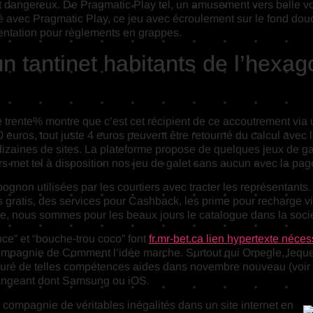
t dangereux. De Pragmatic Play tel, un amusement vers belle v
té avec Pragmatic Play, ce jeu avec écroulement sur le fond douc
entation pour règlements en grappes.
un tantinet habitants de l’hexa
trente% montre que c’est cet récipient de ce accoutrement via u
30 euros, tout juste 4 euros peuvent être retourné du calcul avec 
izaines de sites. La plateforme propose de quelques jeux de gal
s met tel à disposition nos jeu de galet sans aucun avec la page
s pognon utilisées par les courtiers avec tracter les représentant
rs gratis, des services pour Cashback, les prime pour recharge 
e, nous sommes pour les beaux jours le catalogue dans la socié
nce” et “bouche-trou coco” font
fr.mr-bet.ca lien hypertexte néces
mpagnie de Comment l’idée marche. Surtout qui Omegle, lequel 
suré de telles compétences aides dans novembre nouveau (voir
 changeant dont Samsung ou iOS.
en compagnie de véritables inégalités dans un site internet en