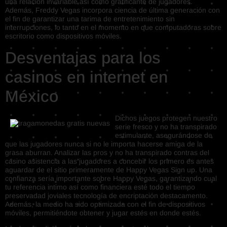
una relación invariable así­ como gratificante de jugadores.
Además, Freddy Vegas incorpora ciencia de última generación con
el fin de garantizar una tarima de entretenimiento sin
interrupciones, lo tanto en el momento en que computadoras sobre
escritorio como dispositivos móviles.
Desventajas para los
casinos en internet en
México
Dichos juegos protegen nuestro
serie fresco y no ha transpirado
estimulante, asegurándose de
que las jugadores nunca si no le importa hacerse amiga de la
grasa aburran. Analizar las pros y no ha transpirado contras del
casino asistencia a las jugadores a concebir los primero es antes
aguardar de el sitio primeramente de Happy Vegas Sign up. Una
confianza serí­a importante sobre Happy Vegas, garantizando cual
tu referencia intimo así­ como financiera esté todo el tiempo
preservadad joviales tecnología de encriptación destacamento.
Además, la medio ha sido optimizada con el fin de dispositivos
móviles, permitiéndote obtener y jugar estés en donde estés.