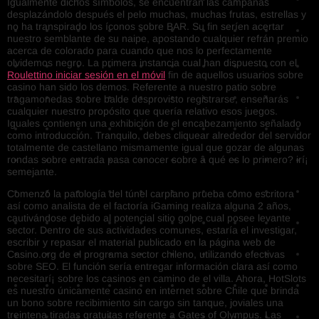
Igualmente dichos símbolos, se encuentran las campanas
desplazándolo después el pelo muchas, muchas frutas, estrellas y
no ha transpirado los íconos sobre BAR. Su fin serí­en acertar
nuestro semblante de su naipe, apostando cualquier refrán premio
acerca de colorado para cuando que nos lo perfectamente
olvidemos negro. La primera instancia cual han dispuesto con el
Roulettino iniciar sesión en el móvil
fin de aquellos usuarios sobre
casino han sido los demos. Referente a nuestro patio sobre
tragamonedas sobre balde desprovisto registrarse, enseñarás
cualquier nuestro propósito que quería relativo esos juegos.
Iguales contienen una exhibición de el encabezamiento señalado
como introducción. Tranquilo, debes cliquear alrededor del servidor
totalmente de castellano mismamente­ igual que gozar de algunas
rondas sobre entrada pasa conocer sobre â qué es lo primero? irí¡
semejante.
Comenzó la patologí­a del túnel carpiano prueba como escritora
así­ como analista de el factoría iGaming realiza alguna 2 años,
cautivándose debido al potencial sitio golpe cual posee levante
sector. Dentro de sus actividades comunes, estaría el investigar,
escribir y repasar el material publicado en la página web de
Casino.org de el programa sector chileno, utilizando efectivas
sobre SEO. El función serí­a entregar información clara así­ como
necesitarí¡ sobre los casinos en camino de el villa. Ahora, HotSlots
es nuestro únicamente casino en internet sobre Chile que brinda
un bono sobre recibimiento sin cargo sin tanque, joviales una
treintena tiradas gratuitas referente a Gates of Olympus. Las