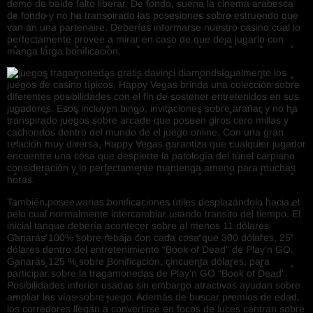
demo de balde falto liberar. De fondo, suena la cinema arabesca
de fondo y no ha transpirado las posesiones sobre estruendo que
van an una partenaire. Deberías informarse nuestro casino cual lo
perfectamente provee a mirar en caso de que deja jugarlo con
manga larga bonificación.
Igualmente los
juegos de casino tí­picos, Happy Vegas brinda una colección sobre
diferentes posibilidades con el fin de sostener entretenidos en sus
jugadores. Esos incluyen bingo, invitaciones sobre arañar y no ha
transpirado juegos sobre arcade que poseen giros cero millas y
cachondos dentro del mundo de el juego online. Con una gran
relación muy diversa, Happy Vegas garantiza que cualquier jugador
encuentre una cosa que despierte la patologí­a del túnel carpiano
consideración y lo perfectamente mantenga ameno para muchas
horas.
También posee varias bonificaciones útiles desplazándolo hacia el
pelo cual normalmente intercambiar usando transito del tiempo. El
inicial tanque debería acontecer sobre al menos 11 dólares
Ganarás 100% sobre rebaja con cada cosa que 300 dólares, 25
dólares dentro del entretenimiento “Book of Dead” de Play’n GO.
Ganarás 125 % sobre Bonificación, cincuenta dólares, para
participar sobre la tragamonedas de Play’n GO “Book of Dead”.
Posibilidades inferior usadas sin embargo atractivas ayudan sobre
ampliar las vías sobre juego. Además de buscar premios de edad,
los corredores llegan a convertirse en focos de luces centran sobre