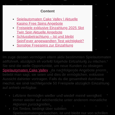
Content
Spielautomaten Cake Valley | Aktuelle
Kasino Free Spins Angebote
Freispiele exklusive Einzahlung 2025 Slot
Twin Spin Aktuelle Angebote
Schlussbetrachtung – Ist und bleibt
SpinFever angewandten Test wichtigkeit?
Sonstige Freespins zur Einzahlung
Im zuge dessen vermögen eltern aktiv bestimmten Spielautomaten
aufführen, abzüglich im vorfeld folgende Einzahlung zu machen.
Sie sind die welle Opportunität, um neue Kunden zu obsiegen
Spielautomaten Cake Valley
, da nachfolgende Angebote enorm
beliebt man sagt, sie seien und dies dir ermöglichen, exklusive
Aussicht dahinter vortragen.
Falls du die gesamtheit durchweg
machst, sie sind nachfolgende 50 Freispiele abzüglich Einzahlung
auf anhieb verfügbar.
Letztere vermögen wieder und wieder meine wenigkeit
immer wieder auf wöchentliche unter anderem monatliche
Aktionen zurückgreifen.
Ein Timbre, bedingt über subtilen
Spielautomatengeräuschen, ist und bleibt nur von schrillen