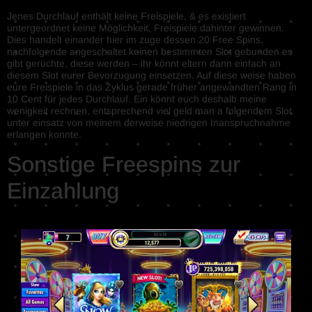
Jenes Durchlauf enthält keine Freispiele, & es existiert
untergeordnet keine Möglichkeit, Freispiele dahinter gewinnen.
Dies handelt einander hier im zuge dessen 20 Free Spins,
nachfolgende angeschaltet keinen bestimmten Slot gebunden es
gibt gerüchte, diese werden – ihr könnt eltern dann einfach an
diesem Slot eurer Bevorzugung einsetzen. Auf diese weise haben
eure Freispiele in das Zyklus gerade früher angewandten Rang in
10 Cent für jedes Durchlauf. Ein könnt euch deshalb meine
wenigkeit rechnen, entsprechend viel geld man a folgendem Slot
unter einsatz von meinem derweise niedrigen Inanspruchnahme
erlangen konnte.
Sonstige Freespins zur
Einzahlung