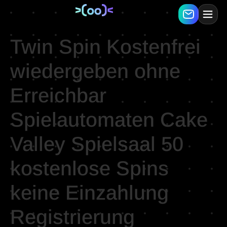
Twin Spin Kostenfrei
wiedergeben ohne
Erreichbar
Spielautomaten Cake
Valley Spielsaal 50
kostenlose Spins
keine Einzahlung
Registrierung