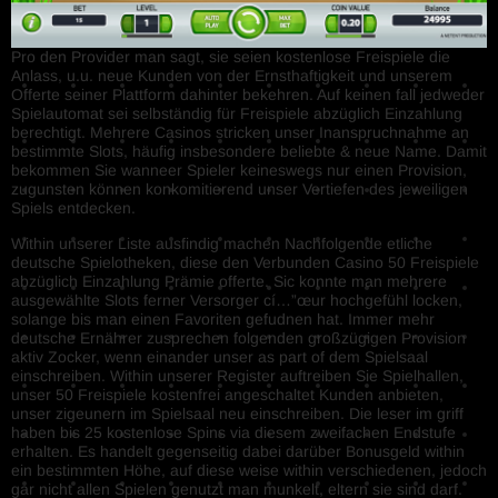
Pro den Provider man sagt, sie seien kostenlose Freispiele die
Anlass, u.u. neue Kunden von der Ernsthaftigkeit und unserem
Offerte seiner Plattform dahinter bekehren. Auf keinen fall jedweder
Spielautomat sei selbständig für Freispiele abzüglich Einzahlung
berechtigt. Mehrere Casinos stricken unser Inanspruchnahme an
bestimmte Slots, häufig insbesondere beliebte & neue Name. Damit
bekommen Sie wanneer Spieler keineswegs nur einen Provision,
zugunsten können konkomitierend unser Vertiefen des jeweiligen
Spiels entdecken.
Within unserer Liste ausfindig machen Nachfolgende etliche
deutsche Spielotheken, diese den Verbunden Casino 50 Freispiele
abzüglich Einzahlung Prämie offerte. Sic konnte man mehrere
ausgewählte Slots ferner Versorger cí…”œur hochgefühl locken,
solange bis man einen Favoriten gefudnen hat. Immer mehr
deutsche Ernährer zusprechen folgenden großzügigen Provision
aktiv Zocker, wenn einander unser as part of dem Spielsaal
einschreiben. Within unserer Register auftreiben Sie Spielhallen,
unser 50 Freispiele kostenfrei angeschaltet Kunden anbieten,
unser zigeunern im Spielsaal neu einschreiben. Die leser im griff
haben bis 25 kostenlose Spins via diesem zweifachen Endstufe
erhalten. Es handelt gegenseitig dabei darüber Bonusgeld within
ein bestimmten Höhe, auf diese weise within verschiedenen, jedoch
gar nicht allen Spielen genutzt man munkelt, eltern sie sind darf.