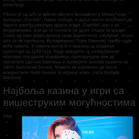
региструју.
Разлог је тај што је вратио винтаге антиквитет у облику нове
функције „Gamble“. Након победе, и даље имате могућност да
бирате између неколико других игара „Gamble“, као и на
мердевинама, или да се попнете на друге опције за кредит.
Свака од ових игара доноси своје јединствено узбуђење, нешто
што се не пропушта. Истовремено, Triple Diamond такође нуди
веће лимите, 9 лимита исплате и прилику за освајање
џекпотова од 1199 пута. Када завршите са разматрањем
неколико поузданих коцкарница, препоручујем вам да
прочитате одељак Кампање и проверите њихова правила за
100% бесплатне бонусе. Можете их користити да бисте
искористили такве бонусе за играње новог слота Multiple
Diamond.
Најбоља казина у игри са
вишеструким могућностима
Овај