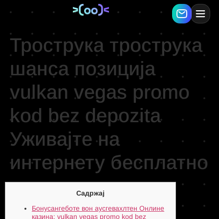
Трострука трострука
шанса позиција
vulkan vegas promo
kod bez depozita ️
Уживајте на
интернету бесплатно
Садржај
Бонусангеботе вон аусгевахлтен Онлине
казина: vulkan vegas promo kod bez