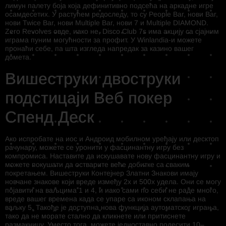
лимун палету боја која дефинитивно подсећа на аркадне игре
осамдесетих. У растућем редоследу, то су People Bar, нови Bar,
нови Twice Bar, нови Multiple Bar, нови 7 и Multiple DIAMOND.
Zero Revolves овде, иако не, Disco Club 7s има акцију са сјајним
играма пуним могућности за профит. У Winlandia-и можете
пронаћи себе, па шта изгледа напредак за казино вашег
домета.
Вишеструки двоструки
подстицаји Веб покер
Спенд Деск
Ако испробате на иос и Андроид мобилном уређају или десктоп
рачунару, можете се уронити у фасцинантну игру без
компромиса. Наставите да искушавате нову фасцинантну игру и
можете покушати да остварите веће добитке са сваким
покретањем. Вишеструки Контејнер Златни Знакови имају
новчане знакове који вреде између 2x и 500x удела. Они се могу
појавити на ваљцима 1 и 4, и иако сами по себи не раде много,
вреде вашег времена када се упаре са иконом склапања на
ваљку 5. Такође је доступна нова функција аутоматског играња,
тако да не морате стално да кликнете или притиснете
размакницу. Уместо тога, можете једноставно подесити 10–