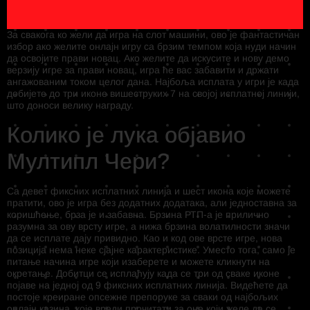
За свакога ко жели да игра на слот машини, ово је фантастичан
избор ако желите онлајн игру са брзим темпом која нуди начин
да освојите прави новац. Ако желите да искусите и нову демо
верзију игре за прави новац, игра ће вас забавити и држати
ангажованим током целог дана. Најбоља исплата у игри је када
добијете до три иконе вишеструких 7 на својој исплатној линији,
што доноси велику награду.
Колико је лука објавио
Мултипл Чери?
Са девет фиксних исплатних линија и шест икона које можете
пратити, ово је игра без додатних додатака, али једноставна за
коришћење, брза је и забавна. Брзина РТП-а је прилично
разумна за ову врсту игре, а нижа брзина волатилности значи
да се исплате дају привидно. Као и код ове врсте игре, нова
позиција нема неке сјајне карактеристике. Уместо тога, само је
питање начина игре који изаберете и можете кликнути на
окретање. Добитци се исплаћују када се три од сваке иконе
појаве на једној од 9 фиксних исплатних линија. Видећете да
постоје креиране опсежне препоруке за сваки од најбољих
онлајн казина, које вреди прочитати за оне који желе да се