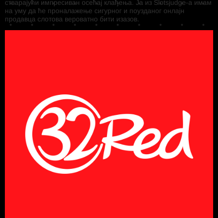
стварајући импресиван осећај клађења. Ја из Slotsjudge-а имам
на уму да ће проналажење сигурног и поузданог онлајн
продавца слотова вероватно бити изазов.