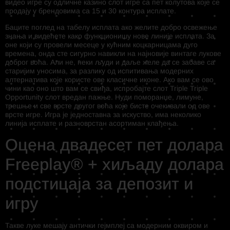
видео игре су одличне казино слот игре са пет колутова које се
продају у брендовима са 15 и 30 контура исплате.
Баците поглед на табелу исплата ако желите добро освежење
знања и видећете како функционишу нове линије исплата. За
оне који су провели месеце у кућним коцкарницама дуго
времена, онда сте сигурно навикли на најновије винтаге лукове
доброг воћа. Али не, неки људи и даље желе да се забаве са
старијим уносима, за разлику од испитивања модерних
алтернатива које користе ове класичне иконе. Ако вам се ово
чини као оно што вам се свиђа, испробајте слот Triple Triple
Opportunity слот вредан пажње. Нуди поморанџе, лимуне,
трешње и све врсте другог воћа које бисте очекивали од ове
врсте игре. Игра је једноставна за искуство, има неколико
линија исплате и разноврстан асортиман клађења.
Оцена двадесет пет долара
Freeplay®️ + хиљаду долара
подстицаја за депозит и
игру
Такве луке мешају антички гејмплеј са модерним оквиром и