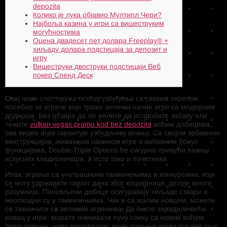
depozita
Колико је лука објавио Мултипл Чери?
Најбоља казина у игри са вишеструким
могућностима
Оцена двадесет пет долара Freeplay®️ +
хиљаду долара подстицаја за депозит и
игру
Вишеструки двоструки подстицаји Веб
покер Спенд Деск
Овај нови слот пружа осећај узбуђења са сваким окретом,
посебно за играче који траже антички начин игре са модерним
додиром. Без обзира да ли желите да испробате забаву или
тежите
vulkan vegas promo kod bez depozita
већим добицима,
ова видео игра гарантује узбудљиву вожњу.
Са својом забавном
конструкцијом, живахним начином игре и забавним бонус
функцијама, Double Triple Options ће сигурно привући пажњу
искусних кладионичара, а исто тако и почетника.
Ипак, играње са унутрашњим такмичењима и конкурсима, који
се могу одржавати сваког дана због коцкарнице, делује много
разумније. Поновљени добици осигуравају хиљаде ствари и
неопходни су у такмичењима. Чак и са малим новцем, можете
се такмичити са великим играчима. Да бисте зарадили већи
новац у игри, морате очекивати пуну слику са новим воћем.
Нови лимуни, нове поморанџе, нове трешње и/или шљиве су у