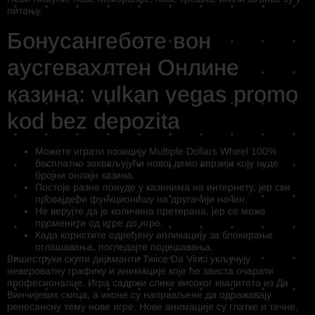
питању.
Бонусангеботе вон
аусгевахлтен Онлине
казина: vulkan vegas promo
kod bez depozita
Можете играти позицију Multiple Dollars Wheel 100%
бесплатно захваљујући новој демо верзији коју нуде
бројни онлајн казина.
Постоје разне понуде у казинима на интернету, јер сви
провајдери функционишу на другачији начин.
Не верујте да је количина претерана, јер се може
променити од игре до игре.
Када користите одређену апликацију за блокирање
оглашавања, погледајте подешавања.
Вишеструки скупи дијаманти Twice Da Vinci укључују
невероватну графику и анимације које ће заиста очарати
професионалце. Игра садржи слике високог квалитета из Да
Винчијевих скица, а иконе су направљене да одражавају
ренесансну тему нове игре. Нове анимације су глатке и течне,