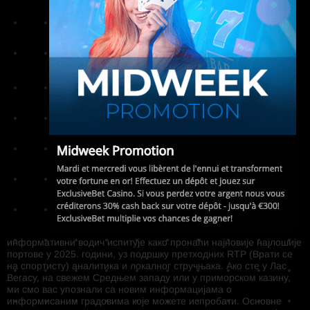
информативни водич испитује како пронаћи најновије најлошије
портове у 2025. години, уз подршку претходних RTP (Врати се
на спортисту) аналитика и локалног стручњака. Ако сте у Лас
Вегасу, на свежем Средњем западу или у приморском казину,
ми смо вас упознали са новим информацијама о
информисаним градовима које можете испробати. Основне