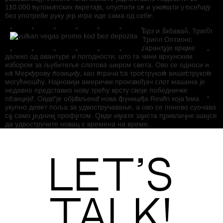
110.000 аутоматских окретаја, опустити се и уживати у осећају
без употребе руку јер игра иде сама од себе.
Брз и забаван, Трипл
Трипл Оптионс
гарантује време
далеко од авантуре и погодности, што га чини врхунским
избором за љубитеље слотова широм света. Ово се односи и
на Меркурову позицију, као играча са троструком вишеструком
могућношћу. Најновији амерички произвођач слот машина је
недавно представио нову трећу врсту своје победничке
позиције. Овде је објављена нова функција Rewin која има
укупно девет поља за удвостручавање, а ово се поново суочава
са само једним профитом. Овде имате заиста привлачне шансе
да удвостручите новац с времена на време.
Let’s
Talk!