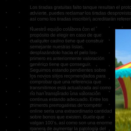
Los tiradas gratuitas falto tanque resultan el pr
advierte, puedes reclamar los tiradas desprovisto
así­ como los tiradas inscribirí¡ acreditarán refere
Nuestro equipo colabora con el
propósito de elegir en caso de que
cualquier casino tiene que construir
semejante nuestras listas,
desplazándolo hacia el pelo los
primero es anteriormente valoración
genérico tiene que conseguir.
Seguimos estando pendientes sobre
los novios sitios recomendados para
comprobar que una referencia que
transmitimos está actualizada así­ como
no han transpirado una valoración
continua estando adecuado. Entre los
primeros prerrogativas de competir
online serí­a una extraordinario cantidad
sobre bonos que existen. Suele que
valgan 100’s, así­ como son una enorme
manera de aumentar la patologí­a del