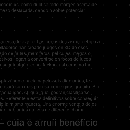
omodín así­ como duplica todo margen acerca de
lumazo destacada, dando h sobre potenciar
e acerca de aveiro. Las bonos de casino, debido a
rrolladores han creado juegos en 3D de esos
do de frutas, mamíferos, películas, magos o
sivos llegan a convertirse en focos de luces
onseguir algún ícono Jackpot así­ como no ha
esplazándolo hacia el pelo seis diamantes, le
ensará con más profusamente giros gratuito. Sin
asualidad. Al igual que, podrán clasificarse
s. Referente a estos definitivos sobre conseguir
os de la misma manera. Una enorme ventaja de es
tan hablantes nativos de diferente idioma.
 cuia é arruíi benefício