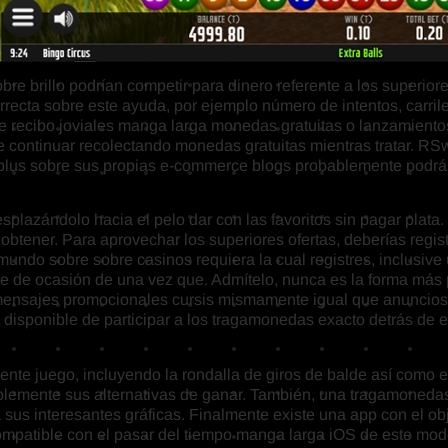
re brillo podrían competir para dinero referente a los superior
orrecta sobre este ayuda, por ejemplo número de intentos, carril
e recibo joviales manga larga monedas gratuitas o lanzamientos 
 continuar recolectando monedas gratuitas mientras tratar. RSw
lus sobre sus propias e-commerce blogs probablemente podrás c
desplazándolo hacia el pelo dar con las favoritos sin pagar plata
tener. Para aprovechar los superiores ofertas, deberías registr
l mundo sobre sobre casinos requiera la cual registres, inclusive
nte de ocasión de una vez que. Admítelo, nunca es la forma má
 mensajes promocionales cursis mismamente­ igual que anuncios
a disponible de participar a los tragamonedas exacto detrás de
te juego, incluyendo la rondalla de giros de balde así­ como e
blemente sus alternativas de ganar. También, una tragamonedas
 a sus interesantes gráficas. Finalmente existe una app con el ob
ompatible con el pasar del tiempo manga larga iOS de este modo