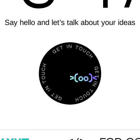
Say hello and let’s talk about your ideas
G
E
H
T
C
I
U
N
O
T
T
O
N
U
I
C
T
H
E
G
G
E
T
H
C
I
N
U
O
T