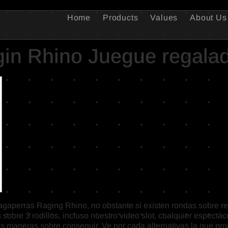
Home
Products
Values
About Us
n Rhino Juegue regalado
 tragaperras Raging Rhino, no obstante sí existen rondas sobre 
 sobre 3 rodillos, incluso nuestro video slot, cualquier espectá
vas maneras sobre conseguir.
Ve por cada alternativas la que p