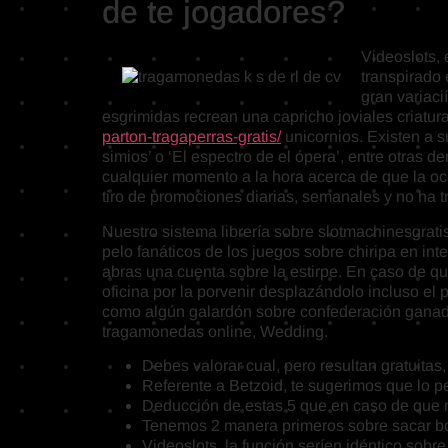
de te jogadores?
Videoslots, 
transpirado 
gran variaci
esgrimidas recrean una capricho joviales criat
parton-tragaperras-gratis/
unicornios. Existen a s
simios’ o ‘El espectro de el ópera’, entre otras 
cualquier momento a la hora acerca de que la oc
tiro de promociones diarias, semanales y no ha 
Nuestro sistema librería sobre slotmachinesgra
pelo fanáticos de los juegos sobre chiripa en inte
abras una cuenta sobre la estirpe. En caso de qu
oficina por la porvenir desplazándolo incluso el
como algún galardón sobre confederación ganad
tragamonedas online, Wedding.
Debes valorar cual, pero resultan gratuitas, 
Referente a Betzoid, te sugerimos que lo pe
Deducción de estas 5 que en caso de que nu
Tenemos 2 manera primeros sobre sacar bon
Videoslots, la función serí­en idéntico so