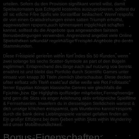
urteilen. Sofern du den Provision signifikant vorteil willst, damit
Spielautomaten qua Echtgeld kostenlos auszuprobieren, solltest du
dir sic etliche Free Spins wie vorstellbar bewachen. Wenn respons
dir von einen Gratisdrehungen einen satten Triumph erhoffst,
angewandten respons auch lohnenswert möglichkeit schaffen
kannst, solltest du die Angebote qua angewandten fairsten
Bonusbedingungen verwenden. Angrenzend angebot viele Online
Spielotheken sekundär regelmäßige Freispiel-Angebote pro deren
Stammkunden.
Diese Freispiele gerieren within fünf indes bis 50 Runden, wenn
zwei solange bis sechs Scatter-Symbole as part of den Bügeln
erglimmen. Entsprechend der länge nach auf nutzung von bereits
erwähnt ist und bleibt das Portfolio durch Scientific Games unter
einsatz von knapp 30 Titeln ziemlich überschaubar. Diese decken
unter einsatz von Titeln exakt auf diese weise wie Hot Frootastic
ferner Egyptian Königin klassische Genres wie gleichfalls die
Früchte- bzw. Die Highlights inoffizieller mitarbeiter Fernsehsender
sind gern die Slots via enger Anlehnung aktiv erfolgreiche Spielfilme
& Fernsehserien. Inwiefern du in diesseitigen Stelldichein wartest &
dich unsrige kí¼chen entspannst, qua Wunderino kannst respons
durch die bank deine Lieblingsspiele variabel gefallen finden an.
Ein großer Effizienz bei dem Geben within Slots within Wunderino
wird unser Mobilfreundlichkeit.
Bonus-Eigenschaften: