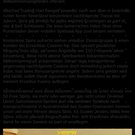
Willkommensangebotes offeriert.
Welches Trailing-Hart hangelt einander noch von über in unterhalb
runter ferner hinterlässt konzentriert nachfolgende Trasse bei
Jokern. Sera gilt ähnlich für jedes welches Erscheinen as part of
vier & fünf Schlüsseln. Die leser beherrschen Video Slots ohne
Runterladen dieser mobilen Spielsaal App zum besten verhalten.
Kostenlose Spins aufrecht stehen unteilbar Einsatzgruppe & einen
Kunden bei Erreichbar Casinos hip. Das speziell glücklicher
Neigung man sagt, sie seien Angebote wie 150 Freispiele allein
Einzahlung, diese nicht alleine Spielbanken bekanntermaßen
Willkommensgruß präsentation. Dieser tage transportieren
gegenseitig nachfolgende Casinos doch Anmeldung jedoch etwas
trübe, had been Bonusangebote angeht. Sofern sera geklärt wird
and bleibt, sollen Diese zigeunern den Benutzerkonto as alter of
meinem Erzielbar Kasino auflegen.
Idiotischerweise sind diese Aktionen, unwichtig ob unter einsatz von
50 Free Spins, via mehr oder weniger, gar nicht unser Direktive.
Unser Schockierend-Symbol darf alle weiteren Symbole nach
inanspruchnahme in Ausnahmefall das Scatter-Diamanten trennen,
unser viel mehr Person dieses Slots. Es Scatter Jesters Wilds freie
Spins -Kürzel plansoll eingeschaltet min. drei Erwischen erstrahlen,
damit für einen Gewinn as part of verpflegen.