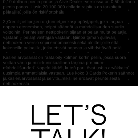
0,10 dollarin pienin panos ja Alive Dealer -versiossa on 0,50 dollarin
pienin panos. Uusin 20 100 000 dollarin rajoitus on tarkoitettu
pelaajille, joilla on riskinottohalu.
3-Credit-nettipokeri on tunnetuin kasinopöytäpeli, joka tarjoaa
nopean etenemisen, helpot säännöt ja mahdollisuuden suuriin
voittoihin. Perinteisen nettipokerin sijaan et pelaa muita pelaajia
vastaan ​​– pelaat välittäjää vastaan. Niinpä tämän sulavan
nettipokerin versio sopii erinomaisesti sekä aloittelijoille että
kokeneille pelaajille, jotka etsivät nopeaa ja viihdyttävää peliä.
Käsien arvosanat on räätälöity kolmen kortin peliin, jossa suora
voittaa värin ja mini-kuninkaallinen tarjoaa premium-
mahdollisuuden. Nopeat kädet, kuten pari, ovat usein arvokkaita
uusimpia ammattilaisia ​​vastaan. Lue koko 3 Cards Pokerin säännöt
ja käsien arvosanat ja selvitä, miksi ne eroavat perinteisestä
nettipokerista.
Let’s