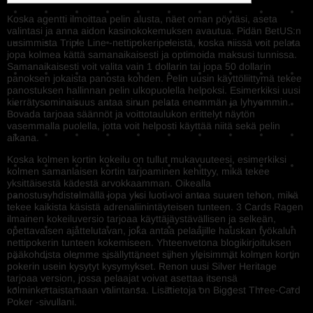
Koska agentti ilmoittaa pelin alusta, näet oman pöytäsi, aseta
valintasi ja anna aidon kasinokokemuksen avautua. Pidän BetUS:n
uusimmista Triple Line -nettipokeripeleistä, koska niissä voit pelata
jopa kolmea kättä samanaikaisesti ja optimoida maksusi tunnissa.
Samanaikaisesti voit valita vain 1 dollarin tai jopa 50 dollarin
panoksen jokaista panosta kohden. Pelin uusin käyttöliittymä tekee
panostuksen hallinnan pelin ulkopuolella helpoksi.
Esimerkiksi uusi
kierrätysominaisuus antaa sinun pelata enemmän ja lyhyemmin.
Bovada tarjoaa säännöt ja voittotaulukon erittelyt näytön
vasemmalla puolella, jotta voit helposti käyttää niitä sekä pelin
aikana.
Koska kolmen kortin kokeilu on tullut mukavuuteesi, esimerkiksi
kolmen samanlaisen kortin tarjoaminen kehittyy, mikä tekee
yksittäisestä kädestä arvokkaamman. Oikealla
panostusyhdistelmällä jopa yksi luoti voi antaa suuren tehon, mikä
tekee kaikista käsistä adrenaliinintäyteisen tunteen. 3 Cards Ragen
ilmainen kokeiluversio tarjoaa käyttäjäystävällisen ja selkeän,
opettavaisen ajattelutavan, joka antaa pelaajille hauskan työkalun
nettipokerin tunteen kokemiseen. Yhteenvetona blogikirjoituksen
pääkohdista olemme sisällyttäneet siihen yleisimmät kolmen kortin
pokerin usein kysytyt kysymykset. Renon uusi Silver Heritage
tarjoaa version, jossa pelaajat voivat asettaa itsensä
kolminkertaistamaan valintansa. Lisätietoja on Biggest Three-Card
Poker -sivullani.