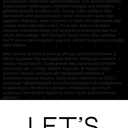
przystępnych ustaleniach wykorzystywania. Gra spośród ofertami
dzięki kasyno nadprogram z brakiem depozytu pod bezpłatną
gotówkę posiada mnóstwo cnót. Życząc sobie rozegrać kilka
darmowych rund spośród kasyno wraz z bonusem dzięki start
wyjąwszy depozytu, warto rozumieć, w jakim celu ogłoszenia tego
rodzaju będą naprawdę znane. Po drugie, bonus z brakiem
depozytu zapewnia okazję pod wygranie prawdziwych kasy bez
ryzyka finansowego. Jeśli fan spełni wzory ruchu oraz odniesie
triumf, jest w stanie wypłacić wygrane, jak jest bezsporną przewagą
takie bonusu.
Więc kasyna spośród tą licencją oferują styl bezpieczeństwa, a
klienci są pewni, hdy cechująca je biznesy istnieją chronione w
stopniu regulacyjnym. Działa jednak kilka ograniczeń odnośnie
warsztatów jak i również stopnia depozytu. W każdym razie
graczom odrzucić zalecane jest obstawiania zakładów w
nielicencjonowanym kasynie. Dużej liczby odbiorców po 2025 r.
poszukuje najistotniejszych bonusów kasynowych do odwiedzenia
bezpłatnej gry. Wynika to z zamiaru zdobywania ogromnych
wygranych pieniężnych wyjąwszy utraty ciężko zapracowanych
gotówki.