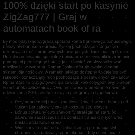
100% dzięki start po kasynie
ZigZag777 | Graj w
automatach book of ra
By móc odzyskać wygraną spośród konta bankowego bonusowego,
należy ów bonusem obrócić. Zyskaj pochodzące z bogactwa
darmowych treści promowanych osiągalnych dzięki naszej stronie.
Unikalne notowania, specjalne opinie oraz przewodniki internetowe
pomogą ci prześcignąć batalię jak i również zmaksymalizować
możliwości w wygraną. RomanCasino oferuje swoim klientom
system lojalnościowy, w ramach jakiego dostępny wydaje się być
rakeback oznaczający ruch pochodzące z postawionych zakładów.
RomanCasino przygotowało dla zawodników cotygodniowy przełom
w rachunek rozliczeniowy. Owo możliwość w odebranie nawet do
odwiedzenia 20% zwrotu ze swych przegranych tygodniowo.
Przy poprzedniej frakcji znajdowaliśmy, iż w celu bonusu od
Vulkan Bet całkowity zakład kosztuje 220 złotych.
Bonus powitalny owo znakomity strategia na start, bo
zapewnia zaoszczędzić na opłatach transakcyjnych oraz
dostać dodatkowe środki.
Więc kasyna spośród oficjalną licencją proponują styl
chronienia, a nabywcy są przekonani, hdy cechująca je