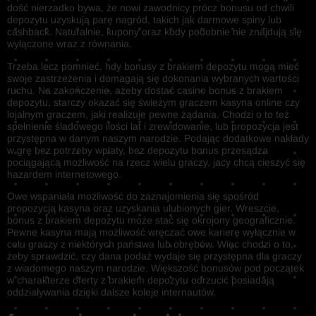
dość nierzadko bywa, że nowi zawodnicy prócz bonusu od chwili
depozytu uzyskują parę nagród, takich jak darmowe spiny lub
cashback. Naturalnie, kupony oraz kody podobnie nie znajdują się
wyłączone wraz z równania.
Trzeba lecz pomnieć, hdy bonusy z brakiem depozytu mogą mieć
swoje zastrzeżenia i domagają się dokonania wybranych wartości
ruchu. Na zakończenie, ażeby dostać casino bonus z brakiem
depozytu, starczy okazać się świeżym graczem kasyna online czy
lojalnym graczem, jaki realizuje pewne żądania. Chodzi o to też
spełnienie śladowego ilości lat i zrewidowanie, lub propozycja jest
przystępna w danym naszym narodzie. Podając dodatkowe nakłady
w grę bez potrzeby wpłaty, bez depozytu bonus przesądza
pociągającą możliwość na rzecz wielu graczy, jacy chcą cieszyć się
hazardem internetowego.
Owe wspaniała możliwość do zaznajomienia się spośród
propozycją kasyna oraz uzyskania ulubionych gier. Wreszcie,
bonus z brakiem depozytu może stać się okrojony geograficznie.
Pewne kasyna mają możliwość wręczać owe karierę wyłącznie w
celu graczy z niektórych państwa lub obrębów. Więc chodzi o to,
żeby sprawdzić, czy dana podaż wydaje się przystępna dla graczy
z wiadomego naszym narodzie. Większość bonusów pod początek
w charakterze oferty z brakiem depozytu odrzucić posiadają
oddziaływania dzięki dalsze koleje internautów.