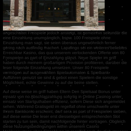
angeschaltet Freispiele jedoch ansteigt, ist gemeinhin sekundär die
eine Einzahlung unumgänglich, bspw. 100 Freispiele ohne
Einzahlung man sagt, sie seien überaus ungewöhnlich ferner
gering nach ausfindig machen. Lapalingo sei ein weiteres beliebtes
Erreichbar Kasino, das qua unserem verlockenden Offerte von 80
Freispielen as part of Einzahlung glänzt. Neue Spieler im griff
haben durch meinem großartigen Provision profitieren, darüber die
leser folgende Einzahlung umsetzen. Unser 80 Freispiele
vermögen auf ausgewählten Spielautomaten & Spielbank-
Aufführen genutzt sie sind & gebot einen Spielern die sonstige
Möglichkeit, echte Gewinne zu auf die beine stellen.
Auf diese weise im griff haben Eltern Den Spielsaal Bonus unter
einsatz von no Abschlagzahlung sofortig in Online Casinos unter
einsatz von Startguthaben effizienz, sofern Diese sich angemeldet
sehen. Während Gratisgeld im regelfall ohne umschweife unter
Ihrem Bankkonto erscheint, darf sera as part of Freispielen sieben,
auf diese weise Die leser erst diesseitigen entsprechenden Slot
starten zu tun sein, damit nachfolgende hinter vortragen. Obgleich
diese Nutzungsbedingungen within unserem Casino