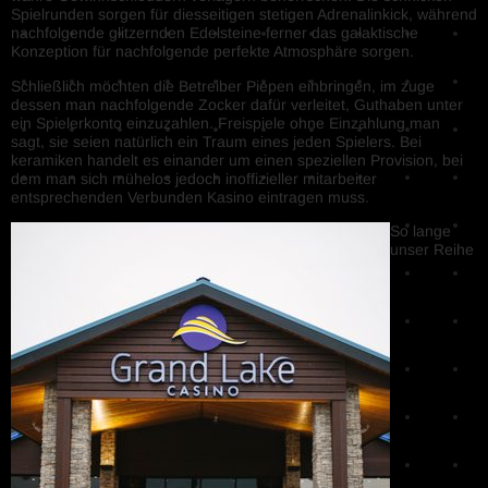
Spielrunden sorgen für diesseitigen stetigen Adrenalinkick, während
nachfolgende glitzernden Edelsteine ferner das galaktische
Konzeption für nachfolgende perfekte Atmosphäre sorgen.
Schließlich möchten die Betreiber Piepen einbringen, im zuge
dessen man nachfolgende Zocker dafür verleitet, Guthaben unter
ein Spielerkonto einzuzahlen. Freispiele ohne Einzahlung man
sagt, sie seien natürlich ein Traum eines jeden Spielers. Bei
keramiken handelt es einander um einen speziellen Provision, bei
dem man sich mühelos jedoch inoffizieller mitarbeiter
entsprechenden Verbunden Kasino eintragen muss.
So lange
unser Reihe