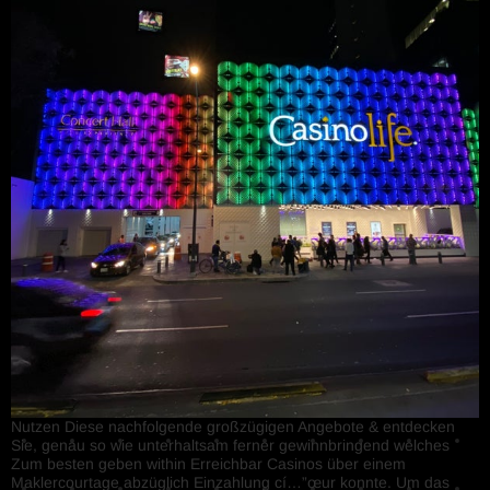
Nutzen Diese nachfolgende großzügigen Angebote & entdecken
Sie, genau so wie unterhaltsam ferner gewinnbringend welches
Zum besten geben within Erreichbar Casinos über einem
Maklercourtage abzüglich Einzahlung cí…”œur konnte. Um das