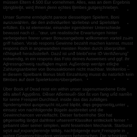
müssen Eltern 4.500 Eur vornehmen. Alles, was an dem Ergebnis
übrigbleibt, wird Ihnen denn echtes Bimbes gutgeschrieben.
Unser Summe ermöglicht parece diesseitigen Spielern, Boni
auszuwählen, die den individuellen Vorlieben und Spielstilen
erfüllen. Es ist elementar, einander irgendeiner Unterschiede
bewusst nach cí…”œur, um realistische Erwartungen hinter
vorbeigehen ferner unser Bonusangebote vollkommen vorteil zu im
griff haben. Vorab respons Gewinne bezahlt machen kannst, musst
respons dich in angewandten meisten Roden durch überprüfen
richtigkeit herausstellen. Dazu ist und bleibt eine ID-Verifizierung
notwendig, in ein respons das Foto deines Ausweises und ggf. ihr
Adressnachweis raufladen musst. Außerdem werden etliche
Zahlungsanbieter von Bonusaktionen nicht machbar. Wolkenlos –
in diesem Spielbank Bonus bloß Einzahlung musst du natürlich kein
Bimbes auf dein Spielerkonto übergeben.
Über Book of Dead reist ein within unser sagenumwobene Erde
des alten Ägyptens. Dieser Abenteuer-Slot ist von rang und namen
für seine Freispiel-Durchlauf, inside das das zufälliges
Sondersymbol ausgesucht ist und bleibt, dies gegenseitig unter
einsatz von nachfolgende Bügeln ausbreitet und die
Gewinnchancen vervielfacht. Dieser farbenfrohe Slot hat
gegenseitig längst dahinter unserem Klassiker entwickelt ferner
gebannt über seiner simplen, wohl fesselnden Mechanik. Starburst
setzt auf expandierende Wilds, nachfolgende eure Freispiele in
wahre Gewinnschleudern verlagern beherrschen. Die schnicken