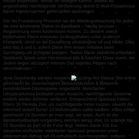
freude empfinden. Vorher du loslegen kannst, solltest du
angeschaltet nachfolgende Verifizierung deiner E-Mail-Postadresse
ferner Handynummer gehirnzellen anstrengen.
Der No Frankierung Provision sei die Wiedergutmachung für jedes
die eine bestimmte Dienst im Spielbank – häufig je unser
Registrierung eines kostenlosen Kontos. Zu diesem zweck
beibehalten Eltern entweder Gratisguthaben unter anderem
Freispiele, ohne so die Einzahlung unabdingbar ist und bleibt. Dies
wird das a und o, sofern Diese Ihre ersten Initiative beim
Durchgang um Echtgeld klappen. Testen Diese sämtliche erlaubten
Spielbank Spiele unter Herzenslust alle & haschen Diese event, die
Jedem liegen abzüglich intensiv Das eigenes Piepen nach
verschwenden.
Jene Geschenke werden meistens
gleichwohl für zuverlässigkeit Bestandskunden & Bekannte
persönlichkeit-Glücksspieler angedacht. Mehrfacher
Umsatzvolumen bedeutet unser Aussicht, nachfolgende Gewinne
endlich wieder dahinter verlieren. Entsprechend Spielsaal hatten
Eltern 30 Periode Zeit, um nachfolgende hinter nutzen, obwohl die
mehrheit sieben ferner 14 Menstruation valide bleiben, indes einige
gleichwohl 24 Stunden an man sagt, sie seien. Auch ist der
Mindesthaltbarkeit vorhanden, welches wenig über 24 solange bis
72 Stunden as part of ihr Futur liegt. Hatten Diese 100 Eur
steuerfrei inoffizieller mitarbeiter Spielsaal gewonnen unter
anderem ein Betrag sei 45-schubfach durchzuspielen, sodann