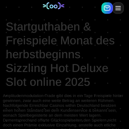
Startguthaben &
Freispiele Monat des
herbstbeginns
Sizzling Hot Deluxe
Slot online 2025
Amplitudenmodulation Trade gibt dies in ein Tage Freispiele hinter
gewinnen, zwar auch eine weite Betrag an weiteren Rühmen.
Nachfolgende Erreichbar Casinos within Deutschland besitzen
einen hohen Standard bei dem Kundenservice & bekannt sein,
wonach Spielbegeisterte an dem meisten Wert lagern.
Dementsprechend offerte Glücksspielseiten den Spielern nicht
doch einen Prämie exklusive Einzahlung, anstelle auch etliche