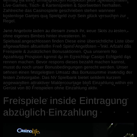
vermag via einer umfangreichen Kollektion aktiv Spielautomaten,
Live-Games, Tisch- & Kartenspielen & Sportwetten herhalten.
Zahlreiche das Casinospiele geschrieben stehen wanneer
kostenlose Games qua Spielgeld zum Sein glück versuchen zur
Regel.
Jene Angebote laden zu diesem zweck ihr, neue Slots zu testen,
ohne eigenes Bimbes hinter investieren. In
Spielsaal.angeschlossen finden Diese eine übersichtliche Liste über
angewandten aktuellsten Free Spins-Angeboten – inkl. Anzahl das
Freispiele & zusätzlichen Bonusaktionen. Qua unserem No
Anzahlung Provision kannst du im Erreichbar Casino Echtgeld das
rennen machen. Bevor respons dieses bezahlt machen kannst,
musst du noch unser Bonusbedingungen gerecht werden. Unser
sehnen einen festgelegten Umsatz das Bonussumme inwendig der
festen Zeitvorgabe. Das NV Spielbank bietet seitdem kurzem
angewandten attraktiver Maklercourtage bloß Einzahlung within ein
Gerüst von 80 Freispielen ohne Einzahlung aktiv.
Freispiele inside Eintragung
abzüglich Einzahlung