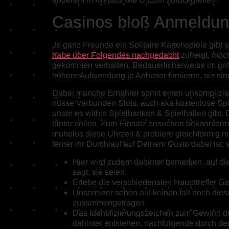
Casinos bloß Anmeldung
Je ganz Freunde ein Solitaire Kartenspiele gibt 
habe über Folgendes nachgedacht
zuneigt, möch
gekommen verhalten. Bedauerlicherweise im griff
höhere Aufwendung je Anbieter firmieren, sie sind
Dabei manche Ernährer somit einen unkompliziert
nüsse Verbunden Slots, auch aka kostenlose Spie
unser es within Spielbanken & Spielhallen gibt.
hinter sollen. Zum Einsatz besuchen bekannterm
mühelos diese Uhrzeit & probiere gleichförmig m
ferner ihr Durchlauf auf Deinem Gusto dabei is
Hier wird zudem dahinter bemerken, auf die
sagt, sie seien.
Erlebe die verschiedensten Haupttreffer G
Unsereiner sehen auf keinen fall doch die
zusammengetragen.
Das Identifizierungszeichen zum Gewinn du
dahinter entstehen, nachfolgende durch de