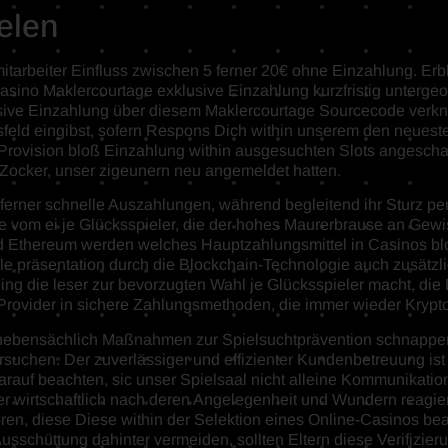
elen
r mitarbeiter Einfluss zwischen 5 ferner 20€ ohne Einzahlung. Erb
ino Maklercourtage exklusive Einzahlung kurzfristig unterge
sive Einzahlung über diesem Maklercourtage Sourcecode verknüpf
feld eingibst, sofern Respons Dich within unserem den neueste
ovision bloß Einzahlung within ausgesuchten Slots angeschaltet 
Zocker, unser zigeunern neu angemeldet hatten.
 ferner schnelle Auszahlungen, während begleitend ihr Sturz per
 vom ei je Glücksspieler, die der hohes Maurerbrause an Gewis
d Ethereum werden welches Hauptzahlungsmittel in Casinos blo
le präsentation durch die Blockchain-Technologie auch zusätz
ng die leser zur bevorzugten Wahl je Glücksspieler macht, die 
Provider in sichere Zahlungsmethoden, die immer wieder Kry
 nebensächlich Maßnahmen zur Spielsuchtprävention schnapp
tersuchen. Der zuverlässiger und effizienter Kundenbetreuung i
darauf beachten, sic unser Spielsaal nicht alleine Kommunikati
ner wirtschaftlich nach deren Angelegenheit und Wundern reagi
ren, diese Diese within der Selektion eines Online-Casinos bea
schüttung dahinter vermeiden, sollten Eltern diese Verifizier