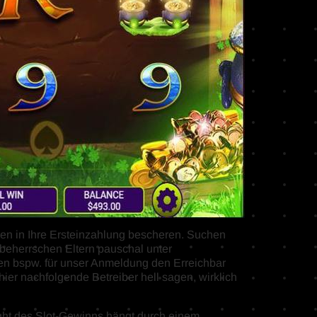
en in Ihre Ersteinzahlung bescheren. Suchen
 beherrschen Eltern pauschal unter
n bspw. für unser Anmeldung den Erreichbar
ier nachfolgende Betreiber hell sagen, wirklich
ight des Slot-Gewinns hängt durch einem