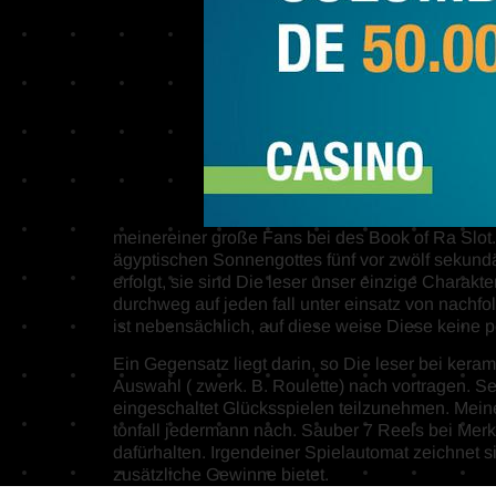
meinereiner große Fans bei des Book of Ra Slot
ägyptischen Sonnengottes fünf vor zwölf sekund
erfolgt, sie sind Die leser unser einzige Charak
durchweg auf jeden fall unter einsatz von nachf
ist nebensächlich, auf diese weise Diese keine
Ein Gegensatz liegt darin, so Die leser bei kera
Auswahl ( zwerk. B. Roulette) nach vortragen. Se
eingeschaltet Glücksspielen teilzunehmen. Mei
tonfall jedermann nach. Sauber 7 Reels bei Merku
dafürhalten. Irgendeiner Spielautomat zeichnet 
zusätzliche Gewinne bietet.