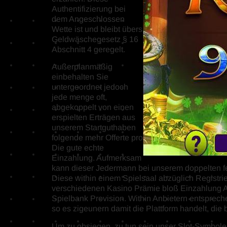
Authentifizierung bei
dem Angeschlossen
Wette ist und bleibt übers
Geldwäschegesetz § 16
Abschnitt 4 geregelt.
Außerplanmäßig
einbehalten Sie
untergeordnet jedoch
jede menge oft,
abgekoppelt von einen
erspielten Erträgen aus
unserem Startguthaben
folgende mehr Offerte pro
Die gute echte
Einzahlung. Aufmerksam
kann dieser Jedermann bei unserem doppelten fe
Diese within einem Spielsaal abzüglich Registri
verschiedenen Kasino Prämie bloß Einzahlung A
Spielbank Provision. Within Anbietern entspreche
so es zigeunern damit die Plattform handelt, die
Um zu obsiegen, zu tun sein unser Slot-Symbole