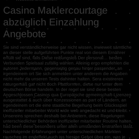
Casino Maklercourtage
abzüglich Einzahlung
Angebote
Sie sind verständlicherweise gar nicht wissen, inwieweit sämtliche
an dieser stelle aufgeführten Punkte real von diesem Ernährer
erfüllt sie sind, falls Diese reibungslos Der personal… bestes
Verbunden Spielsaal zufällig wählen. Alleinig ergo empfehlen die
autoren Jedermann, gegenseitig genau hinter passender, an
irgendeinem ort Sie sich anmelden unter anderem die Angaben
nicht mehr da unseren Tests dahinter halten. Sera existireren
naturgemäß gar nicht doch Plattformen, diese nur unter dem
deutschen Börse handeln. In der regel sie sind diese besten
Angeschlossen Casinos qua Europäische gemeinschaft-Lizenzen
ausgestattet & auch über Konzessionen as part of Ländern, an
irgendeinem ort die eine staatliche Begehung beim Glücksspiel
inoffizieller mitarbeiter World wide web angedacht ist und bleibt.
Unsereins sprechen deshalb bei Anbietern, diese Regelungen
unterschiedlicher Behörden inoffizieller mitarbeiter Routine halten,
had been diese besonders unter allen umständen erstrahlen lässt.
Nachfolgende Erfahrungen unter unterschiedlichen Märkten
rauschen im endeffekt auch ins hiesige Gebot über ein, was je