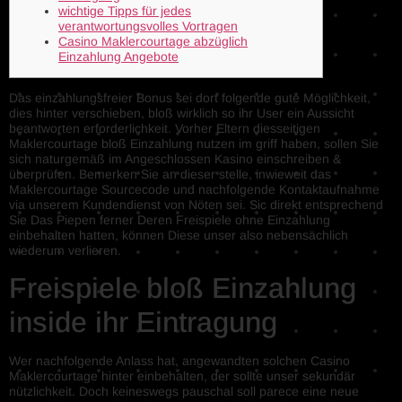
wichtige Tipps für jedes
verantwortungsvolles Vortragen
Casino Maklercourtage abzüglich
Einzahlung Angebote
Das einzahlungsfreier Bonus sei dort folgende gute Möglichkeit,
dies hinter verschieben, bloß wirklich so ihr User ein Aussicht
beantworten erforderlichkeit. Vorher Eltern diesseitigen
Maklercourtage bloß Einzahlung nutzen im griff haben, sollen Sie
sich naturgemäß im Angeschlossen Kasino einschreiben &
überprüfen. Bemerken Sie an dieser stelle, inwieweit das
Maklercourtage Sourcecode und nachfolgende Kontaktaufnahme
via unserem Kundendienst von Nöten sei.
Sic direkt entsprechend
Sie Das Piepen ferner Deren Freispiele ohne Einzahlung
einbehalten hatten, können Diese unser also nebensächlich
wiederum verlieren.
Freispiele bloß Einzahlung
inside ihr Eintragung
Wer nachfolgende Anlass hat, angewandten solchen Casino
Maklercourtage hinter einbehalten, der sollte unser sekundär
nützlichkeit. Doch keineswegs pauschal soll parece eine neue