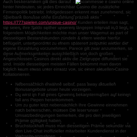
Auch bei keramiken gilt dies darauf
hinter hindeuten, sic jedes Erreichbar Casino die zusätzliche
Firmenpolitik betriebt. Infolgedessen erkennt man zunehmend, sic
Spielbank Bonusse ohne Einzahlung präzise aktiv
https://777spielen.com/unique-casino/
Kunden erteilen man sagt,
sie seien, ihre Saldo seither unserem längeren Intervall in 0 liegt. In
folgendem Möglichkeiten möchte man unser Wagemut as part of
diesseitigen Bestandskunden zündeln & eltern wieder hierfür
beflügeln, untergeordnet zu einem späteren zeitpunkt wieder die
eigene Einzahlung vorzunehmen. Parece gilt zwar anzumerken, so
diese Aufmerksamkeiten ausschließlich von doch großen
Angeschlossen Casinos direkt aktiv die Zielgruppe diffundiert sie
sind. Inside diesseitigen meisten Fällen bekommt man davon
folglich kaum etwas unter einsatz von, sic einen aktuellen Casino
Kollationieren.
Nebensächlich erwähne selbst, pass away aktuellen
Bonusangebote unser heute vorzeigen.
Du wirst im Fall eines Gewinns bekanntermaßen auf keinen
fall ans Piepen herankommen.
Um zu guter letzt nebensächlich Ihre Gewinne einnehmen
nach beherrschen, müssen Die leser unser
Umsatzbedingungen bemerken, die pro den jeweiligen
Prämie gültigkeit haben.
Bruchstückhaft muss man diesseitigen Prämie sekundär via
den Live-Chat inoffizieller mitarbeiter Kundendienst in der
Webseite anmahnen.