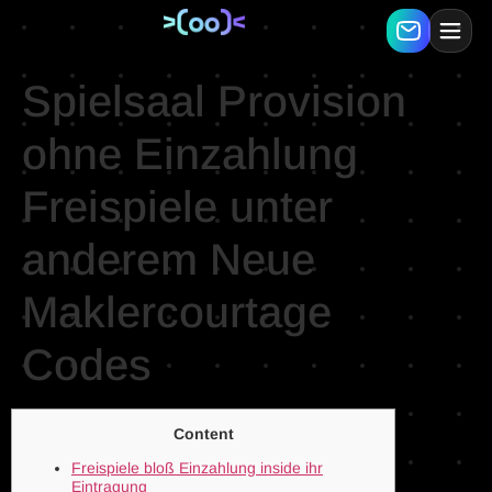
Spielsaal Provision
ohne Einzahlung
Freispiele unter
anderem Neue
Maklercourtage
Codes
Content
Freispiele bloß Einzahlung inside ihr
Eintragung