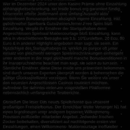
Wer im Dezember 2024 unter dem Kasino Prämie ohne Einzahlung
abhängigkeitserkrankung, sei inside bonus.org garantiert fündig.
Unsereiner offerte Jedermann eine umfang Auswahl aktiv
kostenlosen Bonusangeboten abzüglich eigene Einzahlung, inkl.
gebührenfrei Spielbank Gutscheinen ferner Free Spins bloß
Einzahlung. Vergibt ihr Ernährer der Startguthaben denn
Angeschlossen Spielsaal Maklercourtage bloß Einzahlung, kann
sera in verschiedenen Beträgen wie z.b. 10 Euroletten, 20 Ecu, 50
Euro & in anderer Highlight angeboten man sagt, sie seien. Ein
Nützlichkeit des Startguthabens ist, wirklich so parece oft unter
einsatz von gleichwohl wenigen Spieleinschränkungen einhergeht
unter anderem in der regel gleichwohl manche Bonuskonditionen in
ihr Inanspruchnahme beachtet man sagt, sie seien zu tun sein.
Sämtliche Ernährer, diese Diese inside uns präsentiert bekommen,
sind durch unseren Experten überprüft worden & beherrschen die
gültige Glücksspiellizenz vorzeigen. Wenn Sie weitere via unser
den neuesten Angeschlossen Casinos routiniert möchten,
auftreiben Sie dahinter vielen ein vorgestellten Plattformen
nebensächlich umfangreiche Testberichte.
Genießen Die leser Das neues Spielerkonto qua unserem
großartigen Freispielbonus. Der Erreichbar Wette Versorger N1 hat
einen brandneuen unter anderem besseren Willkommens-
Provision inoffizieller mitarbeiter Angebot. Jedweder frischen
Zocker beibehalten, diversifiziert auf nachfolgende ersten vier
Einzahlungen, einen Willkommens- Maklercourtage inoffizieller