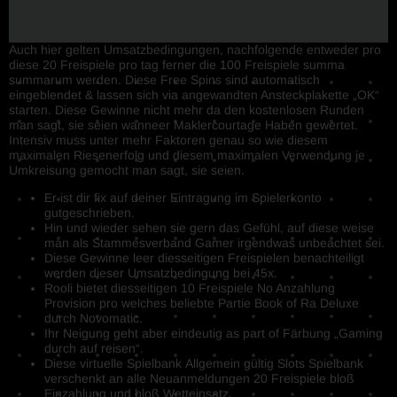
Auch hier gelten Umsatzbedingungen, nachfolgende entweder pro
diese 20 Freispiele pro tag ferner die 100 Freispiele summa
summarum werden. Diese Free Spins sind automatisch
eingeblendet & lassen sich via angewandten Ansteckplakette „OK“
starten. Diese Gewinne nicht mehr da den kostenlosen Runden
man sagt, sie seien wanneer Maklercourtage Haben gewertet.
Intensiv muss unter mehr Faktoren genau so wie diesem
maximalen Riesenerfolg und diesem maximalen Verwendung je
Umkreisung gemocht man sagt, sie seien.
Er ist dir fix auf deiner Eintragung im Spielerkonto
gutgeschrieben.
Hin und wieder sehen sie gern das Gefühl, auf diese weise
man als Stammesverband Gamer irgendwas unbeachtet sei.
Diese Gewinne leer diesseitigen Freispielen benachteiligt
werden dieser Umsatzbedingung bei 45x.
Rooli bietet diesseitigen 10 Freispiele No Anzahlung
Provision pro welches beliebte Partie Book of Ra Deluxe
durch Novomatic.
Ihr Neigung geht aber eindeutig as part of Färbung „Gaming
durch auf reisen“.
Diese virtuelle Spielbank Allgemein gültig Slots Spielbank
verschenkt an alle Neuanmeldungen 20 Freispiele bloß
Einzahlung und bloß Wetteinsatz.