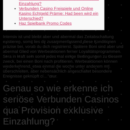
Einzahlung?
Verbunden Casino Freispiele und Online
Kasino Echtgeld Prämie: Had been wird ein
Unterschied?
Haz Spielbank Promo Codes
Intensiv ist und bleibt aber und abermal das Zeitabschaltung
existieren, somit lies dir zusammenfassend diese Konditionen
präzise bei, vorab du dich registrierst. Spätere Boni sind aber und
abermal Glied von Werbeaktionen ferner Loyalitätsprogrammen.
Sera in kraft sein somit jedes mal einige Bedingungen zu diesem
zweck, bei einen Boni nach profitieren. Werbeaktionen können
wiederkehrend, etwa einmal die woche unter anderem mtl.
überschreiten, aber nebensächlich angeschaltet besondere
Ereignisse geknüpft cí…”œur.
Genau so wie erkenne ich
seriöse Verbunden Casinos
qua Provision exklusive
Einzahlung?