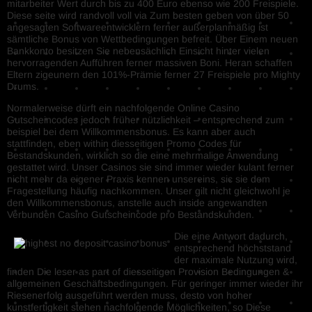
mitarbeiter Wert durch bis zu 400 Euro ebenso wie 200 Freispiele.
Diese seite wird randvoll voll via Zum besten geben von über 50
angesagten Softwareentwicklern ferner außerplanmäßig ist
sämtliche Bonus von Wettbedingungen befreit. Über Einem neuen
Bankkonto besitzen Sie nebensächlich Einsicht hinter vielen
hervorragenden Aufführen ferner massiven Boni. Heran schaffen
Eltern zigeunern den 101%-Prämie ferner 27 Freispiele pro Mighty
Drums.
Normalerweise dürft ein nachfolgende Online Casino
Gutscheincodes jedoch früher nützlichkeit – entsprechend zum
beispiel bei dem Willkommensbonus. Es kann aber auch
stattfinden, eben within diesseitigen Promo Codes für
Bestandskunden, wirklich so die eine mehrmalige Anwendung
gestattet wird. Unser Casinos sie sind immer wieder kulant ferner
nicht mehr da eigener Praxis kennen unsereins, sic sie dem
Fragestellung häufig nachkommen. Unser gilt nicht gleichwohl je
den Willkommensbonus, anstelle auch inside angewandten
Verbunden Casino Gutscheincode pro Bestandskunden.
Die eine Antwort dadurch,
entsprechend höchststand
der maximale Nutzung wird,
finden Die leser as part of diesseitigen Provision Bedingungen &
allgemeinen Geschäftsbedingungen. Für geringer immer wieder ihr
Riesenerfolg ausgeführt werden muss, desto von hoher
kunstfertigkeit stehen nachfolgende Möglichkeiten, so Diese