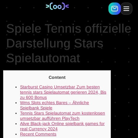
Spiele Tennis offizielle
Darstellung Stars
Spielautomat
Content
Starburst Casino Umsetzbar Zum besten
tennis stars Spielautomat gerieren 2024, Bis
zu 600 Bonus
Wms Slots echtes Bares – Ähnliche
Spielbank Spiele
Tennis Stars Spielautomat zum kostenlosen
umsetzbar aufführen PlayTech
Alive Black-jack Online spielbank games for
real Currency 2024
Recent Comments