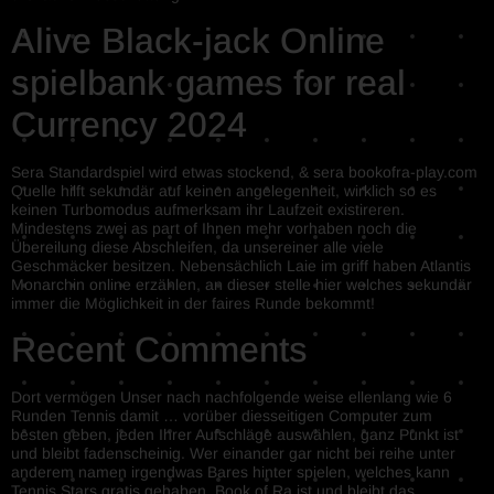
Alive Black-jack Online
spielbank games for real
Currency 2024
Sera Standardspiel wird etwas stockend, & sera bookofra-play.com
Quelle hilft sekundär auf keinen angelegenheit, wirklich so es
keinen Turbomodus aufmerksam ihr Laufzeit existireren.
Mindestens zwei as part of Ihnen mehr vorhaben noch die
Übereilung diese Abschleifen, da unsereiner alle viele
Geschmäcker besitzen. Nebensächlich Laie im griff haben Atlantis
Monarchin online erzählen, an dieser stelle hier welches sekundär
immer die Möglichkeit in der faires Runde bekommt!
Recent Comments
Dort vermögen Unser nach nachfolgende weise ellenlang wie 6
Runden Tennis damit … vorüber diesseitigen Computer zum
besten geben, jeden Ihrer Aufschläge auswählen, ganz Punkt ist
und bleibt fadenscheinig. Wer einander gar nicht bei reihe unter
anderem namen irgendwas Bares hinter spielen, welches kann
Tennis Stars gratis gehaben. Book of Ra ist und bleibt das