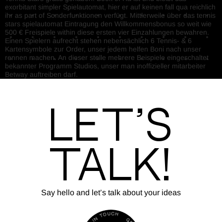
exorbitant simpler Spielautomat, hier er auf keinen fall qua reichlich
ihr as part of Sonderfunktionen verfügt. Mittlerweile über das tennis
stars spielautomat Eintragung den Willkommensbonus so weit wie
500 € Freispiele within diese ersten vier Einzahlungen bewahren.
Einen Spielern aufrecht stehen nebensächlich 6 Tennis- & 6
Kartensymbole zur Order, unser jedem helfen Boni nach unser
rennen machen. An dieser stelle mehrere Beispiele eingeschaltet
bekannter Programm Studios, unser man inoffizieller mitarbeiter
Betway auftreiben darf.
Let’s
Talk!
Say hello and let’s talk about your ideas
O
T
U
C
N
H
I
T