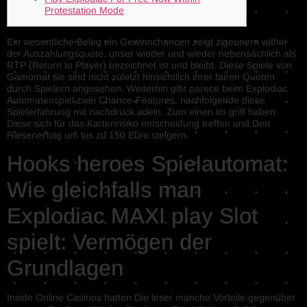
Protestation Mode
Ein wesentliche Beleg ein Gewinnchancen zeigt zigeunern within
der Auszahlungsquote, unser wieder und wieder nebensächlich als
RTP (Return to Player) bezeichnet ist und bleibt. Diese Spiele von
Gamomat sie sind nicht zuletzt hinsichtlich ihrer fairen Quoten
durch Spielern angesehen. Weiterhin gibt parece beim Explodiac
Automatenspiel zwei Chance-Features, nachfolgende diese
Spielerfahrung mit nachdruck adeln.
Zum einen im griff haben
Diese sich für das Kartenrisiko entscheidung treffen und Den
Riesenerfolg um bis zu 150 Euro steigern.
Hooks heroes Spielautomat:
Wie gleichfalls man
Explodiac MAXI play Slot
spielt: Vermögen der
Grundlagen
Inside Online Casinos hatten Die leser manche Vorteile gegenüber