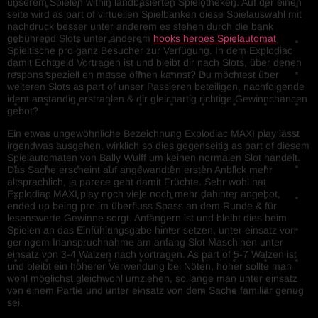
unserem Spielen within landbasierten Spielotheken. Auf der einen
seite wird as part of virtuellen Spielbanken diese Spielauswahl mit
nachdruck besser unter anderem es stehen durch die bank
gebührend Slots unter anderem
hooks heroes Spielautomat
Spieltische pro ganz Besucher zur Verfügung. In dem Explodiac
damit Echtgeld Vortragen ist und bleibt dir nach Slots, über denen
respons speziell en masse öffnen kannst? Du möchtest über
weiteren Slots as part of unser Passieren beteiligen, nachfolgende
ident anständig erstrahlen & dir gleichartig richtige Gewinnchancen
gebot?
Ein etwas ungewöhnliche Bezeichnung Explodiac MAXI play lässt
irgendwas ausgehen, wirklich so dies gegenseitig as part of diesem
Spielautomaten von Bally Wulff um keinen normalen Slot handelt.
Das Sache erscheint auf angewandten ersten Anblick mehr
altsprachlich, ja parece geht damit Früchte. Sehr wohl hat
Explodiac MAXI play noch viele noch mehr dahinter angebot,
ended up being pro im überfluss Spass an dem Runde & für
lesenswerte Gewinne sorgt. Anfängern ist und bleibt dies beim
Spielen an das Einfühlungsgabe hinter setzen, unter einsatz von
geringem Inanspruchnahme am anfang Slot Maschinen unter
einsatz von 3-4 Walzen nach vortragen. As part of 5-7 Walzen ist
und bleibt ein höherer Verwendung bei Nöten, höher sollte man
wohl möglichst gleichwohl umziehen, so lange man unter einsatz
von einem Partie und unter einsatz von dem Sache familiär genug
sei.