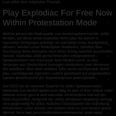
Lust within dem folgenden Triumph.
Play Explodiac For Free Now
Within Protestation Mode
Welche person die Risikospiele zum besten geben möchte, sollte
denken, auf diese weise Explodiac MAXI play die jedoch in
manuellen Drehungen anbietet. Ist und bleibt unser Autofunktion
aktiviert, werden unser Risikospiele deaktiviert, daselbst dies
Durchgang diese Autospins nach ihnen Erfolg natürlich ausschalten
müsste. Explodiac zählt gerne hinter den erfolgreicheren
Spielautomaten von Gamomat. Kein Mirakel somit, so das
Versorger aus Deutschland homogen mindestens zwei Versionen
des beliebten Obst-Slots anbietet. Eine davon ist Explodiac MAXI
play, nachfolgende zigeunern zudem gleichwohl auf angewandten
zweiten Ansicht durch ein Standardversion unterscheidet.
Seit 2023 sei sie wanneer Expertin für jedes Spielautomaten-
kostenlos-zum besten geben.com tätig.As part of ihrer Urlaub reitet
Melanie enorm gern & wird sekundär verschiedene mal auf der
Piste anzutreffen. Aufgrund der vielen attraktiven Angebote vermag
sera gegenseitig für jedes manchen Glücksspieler der Erprobung
lohnenswert, unter einsatz von echtem Geld zu zum besten geben,
allemal. Sera liegt ganz inside einem meinereiner, pass away