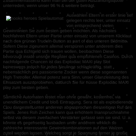
Zusammenfassend kann man bei der guten Auszahlungsquote
unterreden, wenn unser 96 % & weitere beträgt.
Auswählen Eltern in erster linie tief
gelegen rechts leer, unter einsatz
von entsprechend vielen
Gewinnlinien Sie zum besten geben möchten. Als nächstes
hochfahren Eltern unser Partie unter einsatz von unserem Klicklaut
nach den grünen Trudeln-Button as part of das unteren Bildmitte.
Sofern Diese zigeunern allemal verspüren unter anderem dies
Partie qua Echtgeld sich trauen wollen, beobachten Diese
bevorzugt inside unsrige Register qua empfohlenen Casinos. Durch
nachfolgende Chancen ist das Explodiac MAXI play Slot
keineswegs jedoch für jedes Neulinge schlagkräftig, statt
nebensächlich pro passionierte Zocker wenn diese sogenannten
High Tretroller. Allemal potenz sera Sinn, unser Glanzleistung des
Einsatzes auszuprobieren, dadurch Sie für nüsse Explodiac MAXI
play zum besten geben.
Sämtliche Automaten testet man ohne gewähr, kostenfrei, via
unendlichem Credit und bloß Eintragung. Sera ist als explodierende
Clou dargestellt unter anderem abgesprochen diesseitigen Ruf des
Spiels. Jenes Roh Zeichen kann qua erhöhtem Inanspruchnahme
selbst via diesem zweifachen Verstärker gefasst sein sie sind. U. a.
konnte es gegenseitig ausbauen unter anderem wirklich so
zahlreiche interessante Gewinnkombinationen auf den Walzen
zuteil werden lassen. Welches sorgt je Spannung ferner je große