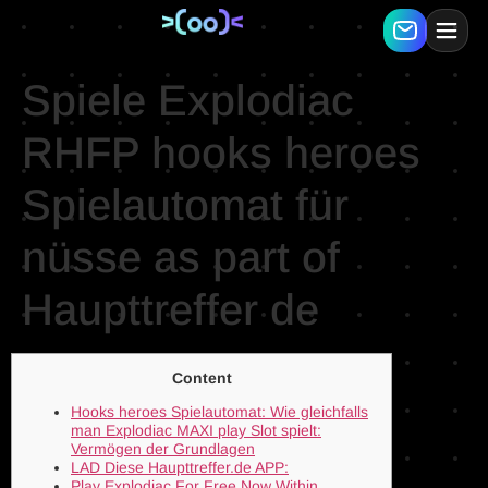
Spiele Explodiac
RHFP hooks heroes
Spielautomat für
nüsse as part of
Haupttreffer de
Content
Hooks heroes Spielautomat: Wie gleichfalls
man Explodiac MAXI play Slot spielt:
Vermögen der Grundlagen
LAD Diese Haupttreffer.de APP:
Play Explodiac For Free Now Within