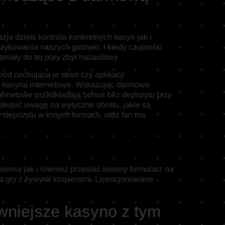
ja dzięki kontrola konkretnych kasyn jak i
zykowania naszych gotówki. I kiedy czujności
niały do tej pory zbyt hazardowy.
d cechująca je stron czy aplikacji
ne kasyna internetowe. Wskazując darmowe
ternetowe przedkładają bonus bez depozytu przy
skupić uwagę na wytyczne obrotu, jakie są
 depozytu w innych formach, otóż fan ma
sienia jak i również przesłać własny formularz na
z gry z żywymi krupierami. Licencjonowane
ywniejsze kasyno z tym