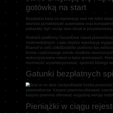
gotówką na start
Bezpłatna kasa za rejestrację owe nie tylko oka
również poniektórych automatów oraz komputerów
pokazało, był i wciąż owe strzał w przysłowiową
Niektóre platformy hazardowe nawet potwierdzaj
multimedialnych. Lada zbytnio rejestrację wyj
finanse w celu żółtodzióbów powinno się zwróci
formie częściowego zwrotu środków stworzonych 
wykorzystywane nawet w takie promocjach. Nier
możliwość wyselekcjonować, spośród którego wra
Gatunki bezpłatnych sp
Nadal trzeba przenieść 
zatwierdzenie. Kasyno powinno oferować szerok
kasyno powinno oferować wygodną wersję mobi
Pieniążki w ciągu rejes