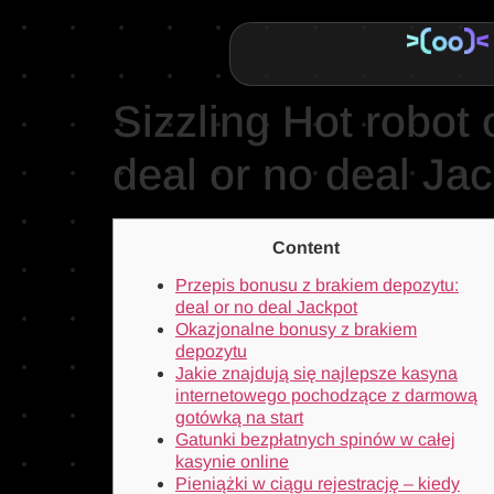
Sizzling Hot robo
deal or no deal Jac
Content
Przepis bonusu z brakiem depozytu:
deal or no deal Jackpot
Okazjonalne bonusy z brakiem
depozytu
Jakie znajdują się najlepsze kasyna
internetowego pochodzące z darmową
gotówką na start
Gatunki bezpłatnych spinów w całej
kasynie online
Pieniążki w ciągu rejestrację – kiedy