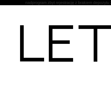
nadprogram zbyt rejestrację z brakiem depozytu 
Let