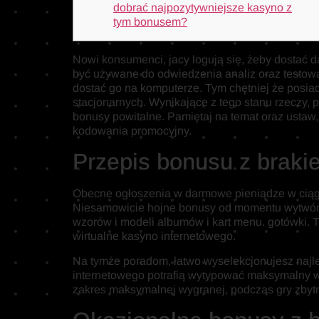
dobrać najpozytywniejsze kasyno z
tym bonusem?
Nowi konsumenci, jacy logują się, żeby dostać
być używane do odwiedzenia analiz oraz testow
dostać go na komputerze.
Tym chętniej że posia
stacjonarnych. Wynikające z tego stanu rzeczy,
bonusy powitalne. Pamiętaj na temat oraz ustaw
kodowania promocyjny.
Przepis bonusu z braki
Obecne ogłoszenia w darmowe pieniądze w ciągu
Niesamowicie hojne bonusy od momentu wytwórcó
wzorów i modeli albumów i kart menu. gotówki. 
wirtualne kasyno internetowego.
Na tymże poradom, łatwo wyselekcjonujesz najlep
internetowego potrafią wytypować maksymalny w
zakres maksymalnej wygranej, podczas gry zby