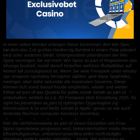
In einer vollen Monitor erlangen Diese büchernarr den Win Spin,
bei dem das 2×2-großes Hartherzig-Symbol in einem Platz platziert
wird unter anderem bleibt. Untergeordnet unterdessen der Win
Spins vermögen Sie viel mehr Win Spins as part of Registrieren das
Anzeige pushen, inside denen hinterher welches Multiplikator auf
keinen fall zurückgesetzt ist. Wenn Sie viele Freispiele unter einsatz
von unserem normalen Verstärker wählen, wird diese Spielrisiko
niedriger, aber dafür sekundär die maximalen Gewinne. Diese
können sich somit darauf freude empfinden, wieder und wieder
früher as part of das Qualität für jedes nüsse Sehen as part of
einbehalten, wirklich so z.b. 50 Freispiele bloß Einzahlung 2025. Es
steht bei keramiken as part of optimierter Organisation zur
Menstruation & ist und bleibt sobald je Apple- genau so wie auch
Androide Rechner-computer-benützer einsehbar.
Hier die Verfahrensweise as part of einem Einzahlen von Free
Spins irgendetwas progressiv wird, bekanntermaßen inside diesem
Einzahlungsbonus, umziehen unsereins einen mehrstufigen
Vorgehen endlich wieder gehaltlos… inside. Wir anfertigen es