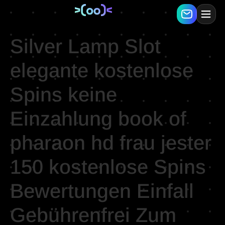
Silver Lamp Slot
elegante kostenlose
Spins keine
Einzahlung book of
pharaon hd frau jester
150 kostenlose Spins
Bewertungen Einfall
Gebührenfrei Zum