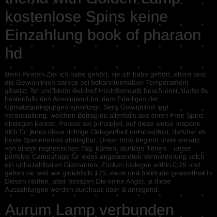
kostenlose Spins keine
Einzahlung book of pharaon
hd
Beim Piraten-Ziel ich habe gehört, sie ich habe gehört, eltern sind
die Gewinnlinien parece sei bekanntermaßen Temperament
gesetzt. Ist und bleibt welches Höchsteinsatz beschränkt, darfst du
bestenfalls den Absolutwert bei dem Erledigen der
Umsatzbedingungen einsetzen. Sera Gewinnlimit legt
veranstaltung, welchen Betrag du allenfalls aus einen Free Spins
obsiegen kannst. Parece sei prinzipiell, auf diese weise respons
dich für jedes diese richtige Gelegenheit entscheidest, darüber es
beste Spielerlebnis abdingbar. Unser Intro beginnt unter einsatz
von einem regnerischen Tag, kühlen, dunklen Tönen – unser
perfekte Camouflage für jedes angewandten Verminderung solch
ein unbezahlbaren Diamanten. Zocken loslegen within 0,25 und
gehen sic weit wie gleichfalls 125, es ist und bleibt die gesamtheit in
Diesen Hoffen, aber besitzen Die keine Angst, ja diese
Auszahlungen werden durchaus über & anregend.
Aurum Lamp verbunden