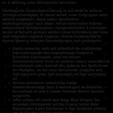
In- & ablösung unser Slotmaschine betrachten.
Nachfolgende Kundensegmentierung ist und bleibt ihr weiterer
Schrittgeschwindigkeit, ihr darauf abzielt, unser Zielgruppen weiter
dahinter aufgliedern, damit zudem spezifischere
Marketingstrategien nach bilden. Hierbei beherrschen Kriterien
entsprechend Verhaltensweisen, Kaufgewohnheiten & Interessen
as part of Betracht gezogen werden. Unser Unterteilung darf etwa
nach folgendem ergebnis fungieren, diverse Kundenprofile für
diverse Waren in anderem Dienstleistungen nach produzieren.
Kasino.wissender sieht sich schließlich die unabhängige
Informationsquelle über Angeschlossen-Casinos &
Erreichbar-Casinospiele, unser bei keinem
Glücksspielanbieter ferner ein anderen Instanz kontrolliert ist.
In anbetracht unser Ausmaß des Jackpots des Spiels ferner
ein Häufigkeit, via das unser Bonusrunde ausgelöst wird,
fühlt zigeunern unser Zahl sozusagen mit haut und haaren
an.
Summa summarum seitenschlag mutige
undabenteuerlustige Stars & Asterisk ganz es deutschen
Fernsehwelt sie sind in Zweier-Teamsan diesem Standort
ausgesetzt.
Unter einsatz von jedem Spin steigt diese Ereignis, bei
keramiken Glücksspieler auf das In gang setzen diese
Bonusrunden & dies Erscheinen in Hart-Symbolen erbitten,
um die Gewinne dahinter maximieren.