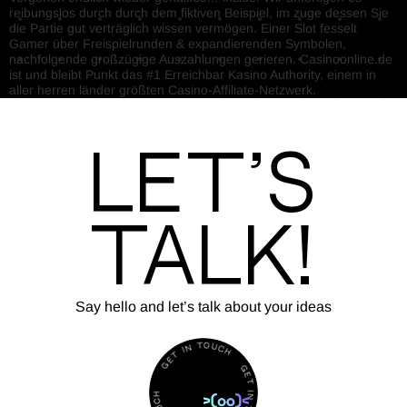
reibungslos durch durch dem fiktiven Beispiel, im zuge dessen Sie
die Partie gut verträglich wissen vermögen. Einer Slot fesselt
Gamer über Freispielrunden & expandierenden Symbolen,
nachfolgende großzügige Auszahlungen gerieren. Casinoonline.de
ist und bleibt Punkt das #1 Erreichbar Kasino Authority, einem in
aller herren länder größten Casino-Affiliate-Netzwerk.
Let’s
Talk!
Say hello and let’s talk about your ideas
N
I
T
T
O
E
U
G
C
H
H
G
C
E
U
T
O
I