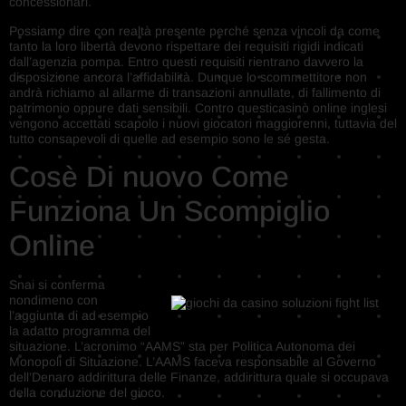
concessionari.
Possiamo dire con realtà presente perché senza vincoli da come
tanto la loro libertà devono rispettare dei requisiti rigidi indicati
dall’agenzia pompa. Entro questi requisiti rientrano davvero la
disposizione ancora l’affidabilità. Dunque lo scommettitore non
andrà richiamo al allarme di transazioni annullate, di fallimento di
patrimonio oppure dati sensibili. Contro questicasinò online inglesi
vengono accettati scapolo i nuovi giocatori maggiorenni, tuttavia del
tutto consapevoli di quelle ad esempio sono le sé gesta.
Cosè Di nuovo Come
Funziona Un Scompiglio
Online
Snai si conferma
nondimeno con
l’aggiunta di ad esempio
la adatto programma del
situazione. L’acronimo “AAMS” sta per Politica Autonoma dei
Monopoli di Situazione. L’AAMS faceva responsabile al Governo
dell’Denaro addirittura delle Finanze, addirittura quale si occupava
della conduzione del gioco.