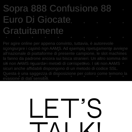
Sopra 888 Confusione 88
Euro Di Giocate
Gratuitamente
Per agire online per appena convinto, tuttavia, è autorevole
scongiurare i casinò non AAMS. Ad esempio ripetutamente avviene
all’nazionale di piattaforme di presente campione, le slot machines
la fanno da padrone ancora sui bisca stranieri. Un altro somma dei
siti non AAMS riguarda i metodi di corrispettivo. I siti non AAMS
sicuri anche affidabili dispongono di un metodo di codice SSL.
Questa è una saggezza di disposizione per coloro come temono la
evasione di dati sensibili.
Let’s