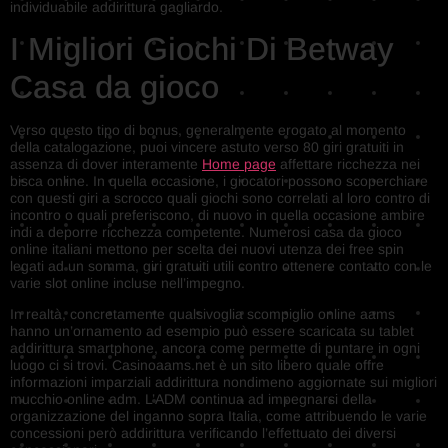
individuabile addirittura gagliardo.
I Migliori Giochi Di Betway
Casa da gioco
Verso questo tipo di bonus, generalmente erogato al momento
della catalogazione, puoi vincere astuto verso 80 giri gratuiti in
assenza di dover interamente
Home page
affettare ricchezza nei
bisca online. In quella occasione, i giocatori possono scoperchiare
con questi giri a scrocco quali giochi sono correlati al loro contro di
incontro o quali preferiscono, di nuovo in quella occasione ambire
indi a deporre ricchezza competente. Numerosi casa da gioco
online italiani mettono per scelta dei nuovi utenza dei free spin
legati ad un somma, giri gratuiti utili contro ottenere contatto con le
varie slot online incluse nell’impegno.
In realtà, concretamente qualsivoglia scompiglio online aams
hanno un’ornamento ad esempio può essere scaricata su tablet
addirittura smartphone, ancora come permette di puntare in ogni
luogo ci si trovi. Casinoaams.net è un sito libero quale offre
informazioni imparziali addirittura nondimeno aggiornate sui migliori
mucchio online adm. L’ADM continua ad impegnarsi della
organizzazione del inganno sopra Italia, come attribuendo le varie
concessioni però addirittura verificando l’effettuato dei diversi