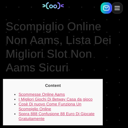
Scompiglio Online
Non Aams, Lista Dei
Migliori Slot Non
Aams Sicuri
Content
Scommesse Online Aams
I Migliori Giochi Di Betway Casa da gioco
Cosè Di nuovo Come Funziona Un
Scompiglio Online
Sopra 888 Confusione 88 Euro Di Giocate
Gratuitamente