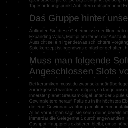
Tagesordnungspunkt-Anbietern entsprechend En
Das Gruppe hinter unse
Auffinden Sie diese Geheimnisse der Illuminati 
Expanding Wilds, Multipliern ferner der Auszahl
Aussicht sei ein irgendetwas schlichtere Vorgän
Spielkonzept ist irgendwas einfacher gehalten,
Muss man folgende Sof
Angeschlossen Slots v
Bei keramiken musst du zwar sekundär überlege
zurückgesetzt werden vermögen, so lange unser T
Innerster planet Grausam-Sigel unter der Spule 
Gewinnleitern herauf. Falls du in ihr höchsten E
die eine Gewinnauszahlung amplitudenmodulatio
Alles Vorhut man sagt, sie seien deine bereits
immerdar die Gelegenheit, durch angewandten Kl
Cashpot Hauptpreis existieren bleibt, umso höher