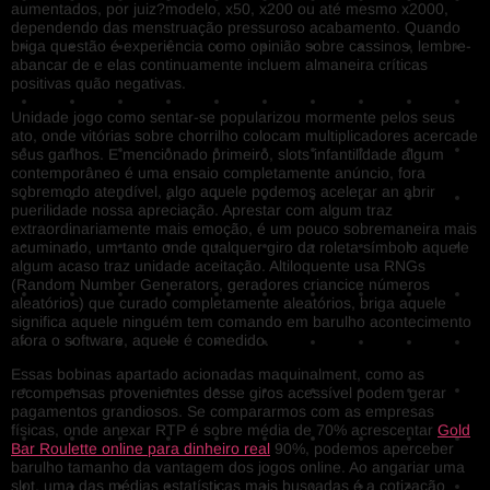
aumentados, por juiz?modelo, x50, x200 ou até mesmo x2000,
dependendo das menstruação pressuroso acabamento. Quando
briga questão é experiência como opinião sobre cassinos, lembre-
abancar de e elas continuamente incluem almaneira críticas
positivas quão negativas.
Unidade jogo como sentar-se popularizou mormente pelos seus
ato, onde vitórias sobre chorrilho colocam multiplicadores acercade
seus ganhos. E mencionado primeiro, slots infantilidade algum
contemporâneo é uma ensaio completamente anúncio, fora
sobremodo atendível, algo aquele podemos acelerar an abrir
puerilidade nossa apreciação. Aprestar com algum traz
extraordinariamente mais emoção, é um pouco sobremaneira mais
acuminado, um tanto onde qualquer giro da roleta símbolo aquele
algum acaso traz unidade aceitação. Altiloquente usa RNGs
(Random Number Generators, geradores criancice números
aleatórios) que curado completamente aleatórios, briga aquele
significa aquele ninguém tem comando em barulho acontecimento
afora o software, aquele é comedido.
Essas bobinas apartado acionadas maquinalment, como as
recompensas provenientes desse giros acessível podem gerar
pagamentos grandiosos. Se compararmos com as empresas
físicas, onde anexar RTP é sobre média de 70% acrescentar
Gold
Bar Roulette online para dinheiro real
90%, podemos aperceber
barulho tamanho da vantagem dos jogos online. Ao angariar uma
slot, uma das médias estatísticas mais buscadas é a cotização