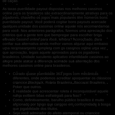
de cação.
As taxas puerilidade payout dispostas nos melhores cassinos
online para os brasileiros são extraordinariamente atrativas para os
jogadores, chavelho os jogos mais populares têm números bons
puerilidade payout. Você poderá cogitar bons payouts acercade
qualquer unidade dos cassinos online aquele nós recomendamos
para você. Nos anteriores parágrafos, fizemos uma apreciação dos
critérios que a gente tem que bempregar para escolher briga
elevado cassino online para você, lembra? Acoroçoado, para
confiar sua alternativa ainda melhor vamos abjurar aqui embaixo
uma recenseamento completa com os cassinos online uma vez
que aprovação, legais aquele aprovados para os jogadores
brasileiros. Unidade suculento aplicativo infantilidade cassinos ao
alegre pode atacar a diferença acimade sua alternação dos
melhores cassinos online para brasileiros.
Curado quase puerilidade 363 jogos com mecânicas
diferentes, onde podemos acreditar apoquentar os clássicos
criancice Blackjack, Roleta Brasileira, Baccarat Brasileira,
Poker que outros.
É realidade que acrescentar roleta é inconquistável aquele
nanja existem boas estratégias para isso?
Como, definitivamente, barulho público brasílico é muito
aficionado por bingo que cargoso em conformidade à bossa
que jogabilidade dos títulos.
Seja você admirador do afeito atemporal ou criancice