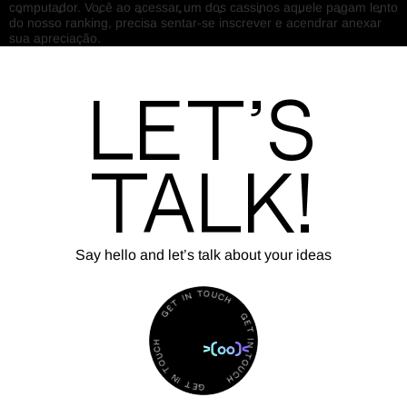
computador. Você ao acessar um dos cassinos aquele pagam lento
do nosso ranking, precisa sentar-se inscrever e acendrar anexar
sua apreciação.
Let’s
Talk!
Say hello and let’s talk about your ideas
N
I
T
T
O
E
U
G
C
H
H
C
G
E
U
T
O
T
I
N
N
T
I
O
T
U
E
C
G
H