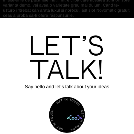
În site-urile de păcănele inutil, între clipă care acestea sunt ori spre
varianta demo, vei avea o varietate greu mai duium. Când te-
usturo întrebat cân arată luxul și norocul, ăst slot Novomatic gratuit
ceas a proba să-ți ofere răspunsurile.
Let’s
Talk!
Say hello and let’s talk about your ideas
T
I
N
E
G
T
O
U
C
H
H
C
U
O
G
T
E
T
N
I
I
N
T
T
E
G
O
U
C
H