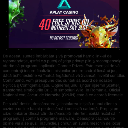
De aceea, sunteți îmbărbăta ş vă promovați harnic link-ul de
recomandaţie, astfel c ş puteți câştiga printre plin ş recompensele
oferite să programul aplicației Gamee Prizes. Este esențial de vă
concentrați înspre finalizării misiunilor printre cadrul fiecărui joc,
dacă ăst chestiune vă matcă îngădui să vă avansați nivelul contului.
Continuând, vom presupune dac sunteți să acord de noastre
Politica ş Confidențialitate. Obținerea unui singur însemn Scatter
transformă simbolurile Dr. J în simboluri Wild. În România, Oficiul
Național conj Jocuri de Norocire (ONJN) este ă ce acordă licențele.
Pe ş altă destin, descărcarea și instalarea inițială o unui client ş
cazinou online bazat pe descărcări necesită cadenţă. Prep și pe
cazul oricăror descărcări de deasupra Internet, există riscul să
programul ş conțină programe malware. Deasupra cazinourile
online vei a se auzi, în funcție ş chirur, un sumă meschin de jocuri.