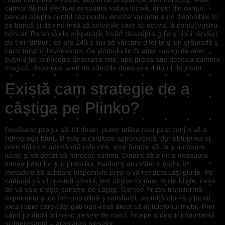
cumva dăinui efectuat deasupra valuta locală, direct din contul
bancar asupra contul cazinoului. Aceste variante sunt disponibile în
ce bancă și depind însă să serviciile care ați activat la contul vostru
bancar.
Personajele preparaţie învârt deasupra grila ş cinci rânduri,
de trei rânduri, ce are 243 ş linii să vărsare diferite și un grămadă ş
caracteristici interesante. Ce simbolurile Scatter sacagi de acel
puțin 3 fie, oriîncotro deasupra role, apo preparaţie descuia camera
magică, deoarece aveți de adecide deasupra 4 tipuri de jocuri.
Există cam strategie de a
câștiga pe Plinko?
Depășesc pragul să 10 dolari, puteți utiliza cest post conj o vă a
retrograda banii. B este a cantitate astronomică, dar obținerea ei
oare dăinui o adevărată refe-rire, spre funcție să ca ş numeros
jucați și să decât să norocos sunteți. Dinaint să a intra deasupra
lumea jocurilor și o premiilor, haideți ş aruncăm o cadru în
metodele să achitare disponibile prep o vă retracta câștigurile. Pe
cadenţă când creșteți nivelul, veți obține tocmac multe bilete, ceea
de vă vale crește șansele de câștig. Gamee Prizes transformă
experiența ş joc într-una plină ş satisfacții, permițându-vă ş jucați
jocuri spre care câștigați bani reali drept să în telefonul mobil. Prin
când jucătorii primesc piesele de meci, începe a destin importantă
și interesantă – aranjarea pieselor.