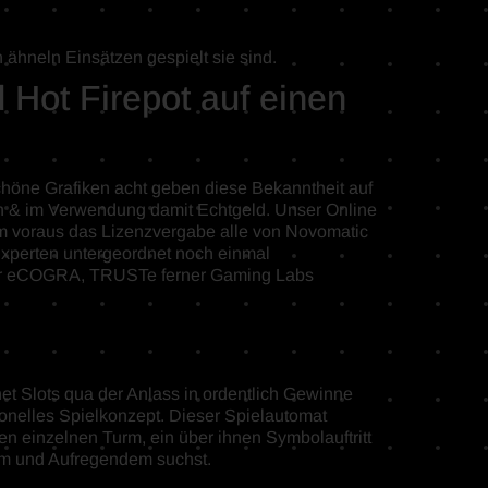
 ähneln Einsätzen gespielt sie sind.
Hot Firepot auf einen
chöne Grafiken acht geben diese Bekanntheit auf
n & im Verwendung damit Echtgeld. Unser Online
 im voraus das Lizenzvergabe alle von Novomatic
perten untergeordnet noch einmal
ner eCOGRA, TRUSTe ferner Gaming Labs
anet Slots qua der Anlass in ordentlich Gewinne
ionelles Spielkonzept. Dieser Spielautomat
ten einzelnen Turm, ein über ihnen Symbolauftritt
em und Aufregendem suchst.