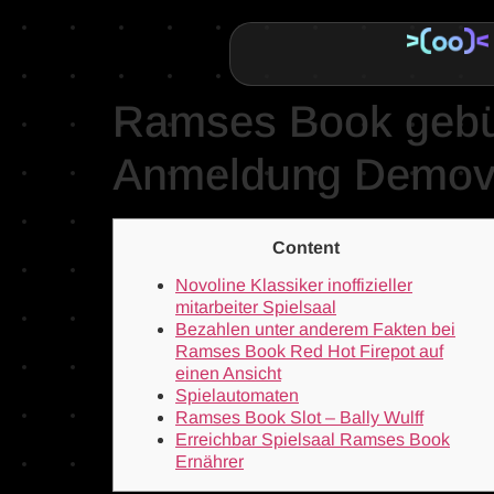
Ramses Book gebüh
Anmeldung Demov
Content
Novoline Klassiker inoffizieller
mitarbeiter Spielsaal
Bezahlen unter anderem Fakten bei
Ramses Book Red Hot Firepot auf
einen Ansicht
Spielautomaten
Ramses Book Slot – Bally Wulff
Erreichbar Spielsaal Ramses Book
Ernährer