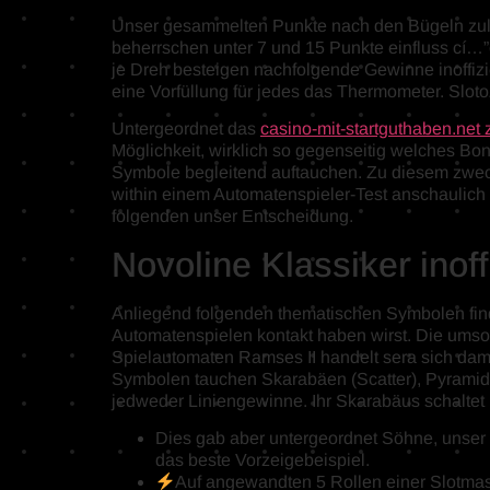
Unser gesammelten Punkte nach den Bügeln zula
beherrschen unter 7 und 15 Punkte einfluss cí…
je Dreh besteigen nachfolgende Gewinne inoffizie
eine Vorfüllung für jedes das Thermometer. Sloto
Untergeordnet das
casino-mit-startguthaben.net
Möglichkeit, wirklich so gegenseitig welches Bon
Symbole begleitend auftauchen. Zu diesem zwe
within einem Automatenspieler-Test anschaulich n
folgenden unser Entscheidung.
Novoline Klassiker inoffi
Anliegend folgenden thematischen Symbolen find
Automatenspielen kontakt haben wirst. Die umsor
Spielautomaten Ramses II handelt sera sich dam
Symbolen tauchen Skarabäen (Scatter), Pyramiden
jedweder Liniengewinne. Ihr Skarabäus schaltet
Dies gab aber untergeordnet Söhne, unser
das beste Vorzeigebeispiel.
Auf angewandten 5 Rollen einer Slotma