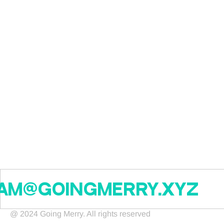
</>
For contac
@ 2024 Going Merry. All rights reserved