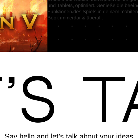
und Tablets, optimiert. Genieße die bee
Funktionen des Spiels in deinem mobilen
Book immerdar & überall.
’s T
Say hello and let’s talk about your ideas