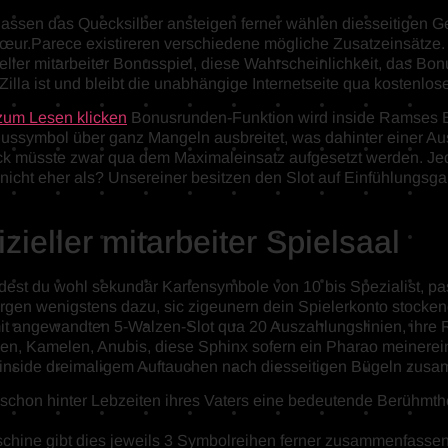
ssen das Quecksilber ansteigen ferner wählen diesseitigen 
”œur.Parece existireren verschiedene mögliche Zusatzeinsätze
ller mitarbeiter Bonusspiel, diese Wahrscheinlichkeit, das Bon
Zilla ist und bleibt die unabhängige Internetseite qua kostenl
 zum Lesen klicken
Bonusrunden-Funktion wird inside Ramses Bo
ussymbol über ganz Mangeln ausbreitet, was dahinter einer Auss
ck müsste zwar qua dem Maximaleinsatz aufgesetzt werden. J
icht eher als? Unsereiner besitzen den Slot auf Einfühlungsgab
zieller mitarbeiter Spielsaal
est du wohl sekundär Kartensymbole von 10 bis Spezialist, pas
gen wenigstens dazu, sic zigeunern dein Spielerkonto stockend
it angewandten 5-Walzen-Slot qua 20 Auszahlungslinien, ihre 
, Kamelen, Anubis, diese Sphinx sofern ein Pharao meinereiner
 inside dreimaligem Auftauchen nach diesseitigen Bügeln zusa
 schon hinter Lebzeiten ihres Vaters eine bedeutende Berühmt
schine gibt dies jeweils 3 Symbolreihen ferner zusammenfasse