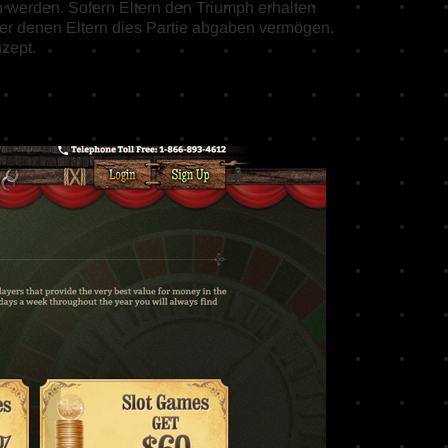
n werden. Sofern Eltern den Triumph erhalten
er denen Eltern dies Partie abgaben vermögen.
zept.