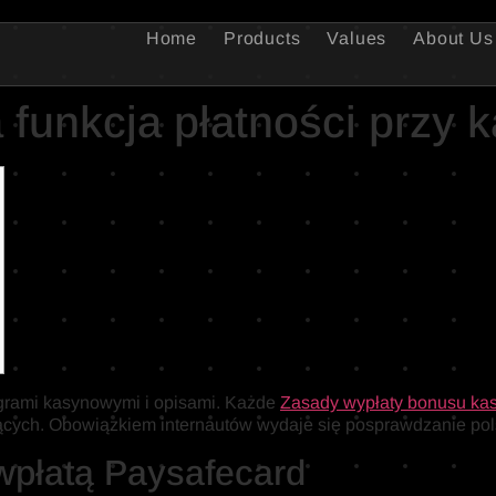
Home
Products
Values
About Us
funkcja płatności przy k
 grami kasynowymi i opisami. Każde
Zasady wypłaty bonusu ka
ących.
Obowiązkiem internautów wydaje się posprawdzanie pols
wpłatą Paysafecard