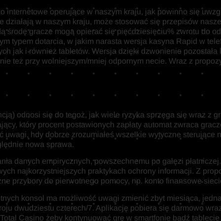
no internetowe operujące w naszym kraju, jak powinno się uwzg
działają w naszym kraju, może stosować się przepisów naszeg
dą środę gracze mogą opierać się pięćdziesięciu% zwrotu do o
nym typem dotarcia, w jakim narasta wersja kasyna Rapid w te
ych jak i również tabletów. Wersja dzięki dzwonienie pozostał
anie też przy wolniejszym/mniej odpornym necie. Wraz z propoz
cją) odnosi się do tegoż, jak wiele ryzyka sprzęga się wraz z
ający, który procent postawionych zapłaty automat zwraca gracz
nić uwagi, hdy dobrze zrozumiałeś wszelkie wytyczne sterując
zględnie nowa sprawa.
ania danych empirycznych, powszechnemu po gałęzi płatniczej
ch najkorzystniejszych praktykach ochrony informacji. Z pro
ne przybory do pierwotnego pomocy, np. konto finansowe sieci
etnych konsol ma możliwość uwagi zmienić zbyt miesiąca, jedn
troju dwudziestu czterech/7. Aplikację pobiera się darmowo wr
Total Casino żeby kontynuować grę w smartfonie bądź tablecie