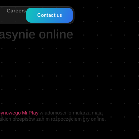
Careers
Contact us
asynie online
synowego Mr.Play
wiadomości formularza mają
kich przepisów zanim rozpoczęciem gry online.