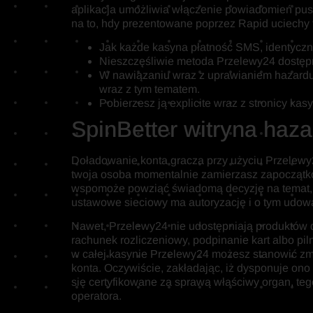
aplikacja umożliwia włączenie powiadomień pus
na to, hdy prezentowane poprzez Rapid uciechy to
Jak każde kasyna płatność SMS, identyczni
Nieszczęśliwie metoda Przelewy24 dostępna
W nawiązaniu wraz z uprawianiem hazardu 
wraz z tym tematem.
Pobierzesz ją explicite wraz z stronicy k
SpinBetter witryna haz
Doładowanie konta gracza przy użyciu Przelewy24
twoja osoba momentalnie zamierzasz zapoczątko
wspomoże powziąć świadomą decyzję na temat, 
ustawowe sieciowy ma autoryzację i o tym udo
Nawet, Przelewy24 nie udostępniają produktów 
rachunek rozliczeniowy, podpinanie kart albo pi
w całej kasynie Przelewy24 możesz stanowić zmus
konta. Oczywiście, zakładając, iż dysponuje on
się certyfikowane za sprawą właściwy organ, tego
operatora.