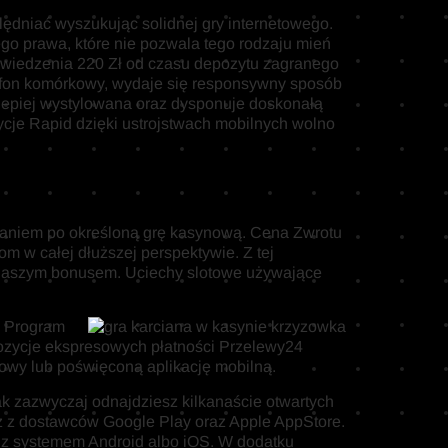
lędniać wyszukując solidnej gry internetowego.
o prawa, które nie pozwala tego rodzaju mień
dwiedzenia 220 Zł od czasu depozytu zagranego
lefon komórkowy, wydaje się responsywny sposób
a lepiej wystylowana oraz dysponuje doskonałą
ycje Rapid dzięki ustrojstwach mobilnych wolno
 graniem po określoną grę kasynową. Cena Zwrotu
om w całej dłuższej perspektywie. Z tej
e naszym bonusem. Uciechy slotowe używające
. Program
pozycje ekspresowych płatności Przelewy24
owy lub poświęconą aplikację mobilną.
ak zazwyczaj odnajdziesz kilkanaście otwartych
az z dostawców Google Play oraz Apple AppStore.
 z systemem Android albo iOS. W dodatku