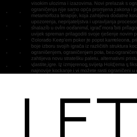
visokim ulozima i izazovima. Novi prelazak s ogr
ograničenja nije samo opća promjena zakona i pro
metamorfoza terapije, koja zahtijeva dodatne kor
upozorenja, neprijateljstva i upravljanja proceso
snalazio u ovim oceanima, igrač mora biti prilag
uvijek spreman prilagoditi svoje rješenje novim 
Colorado Keep'em poker je poput kameleona, pri
boje izboru svojih igrača iz različitih struktura ko
ograničenjem, ograničenjem pota, bez ograničenj
zahtijeva novu stratešku paletu, alternativni pris
vlastite igre. Iz izmjerenog svijeta Hold'ema s fi
najnovije kockanje i vi možete rasti ograničeni u
Let