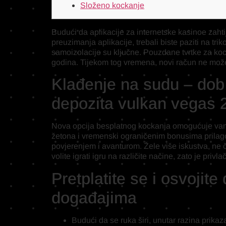
Složeno kockanje
Budući da aplikacije za internetske kasinoe zaht
preuzimanja aplikacije, trebali biste paziti na t
samoizolacije su ključne. Pouzdane tvrtke za koc
godina.
Tijekom tog vremena, novi račun ne može 
Klađenje na sudu – dob 
depozita vulkan vegas 
Nova opcija besplatnog kockanja omogućuje vam da
žetona i vremenski ograničenim bonusima prilago
povjerenjem i avanturom. Žele više iskustva, ne 
volite igrati igru ​​na različite načine, zato je pri
Pretplatite se i osvojit
događajima
Budući da se ruka širi, unutar razina prikaz