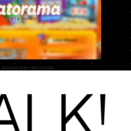
lanove koje ćete koristiti.
alk!