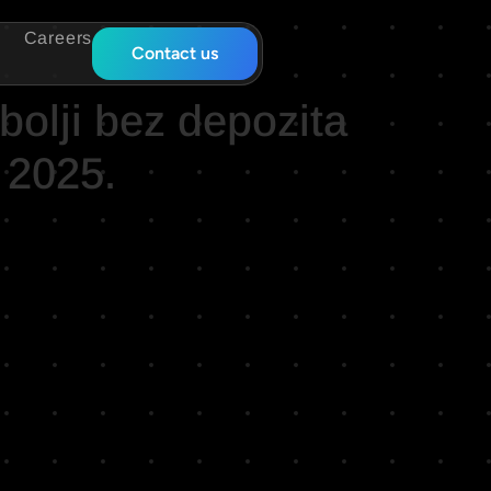
Careers
Contact us
bolji bez depozita
 2025.