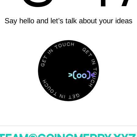
Say hello and let’s talk about your ideas
I
N
T
E
T
G
O
U
C
H
H
C
U
G
O
E
T
T
N
I
N
I
T
T
E
O
G
U
C
H