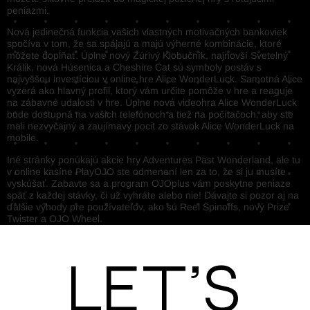
peniazmi.
Nová jedinečná funkcia vašich vlastných motivačných bankoviek
spočíva v tom, že sa spájajú a majú výherné kombinácie, ktoré
môžete dopĺňať. Úplne nový Zúrivý Klobučník, najnovší Svetelný
Králik, nová Húsenica a Cheshire Cat sú symboly postáv s
najvyššou investíciou v online hre Alice WonderLuck. Samotná Alice
vyzerá ako hlavný profil, ktorý vám určite pomôže v hre a reaguje
na zábavné udalosti v hre. Úplne nová videohra Alice WonderLuck
bude dostupná na vašich telefónoch a tiež na počítačoch, aby ste
mali nezvyčajný a zaujímavý pocit zo stávok Alice WonderLuck na
mobile.
Iné stránky ponúkajú akcie hry Adventures Past Wonderland, ale tu
v online kasíne PlayOJO ste odmenení len za to, že si ju musíte
vyskúšať. Zabavte sa a program OJOplus vám poskytne peniaze
späť z každej stávky, či už vyhráte alebo nie! Dávajte si pozor aj na
ďalšie výhody pre používateľov, ako sú Reel Spinoffs, nový Prize
Twister a OJO Wheel.
Let’s