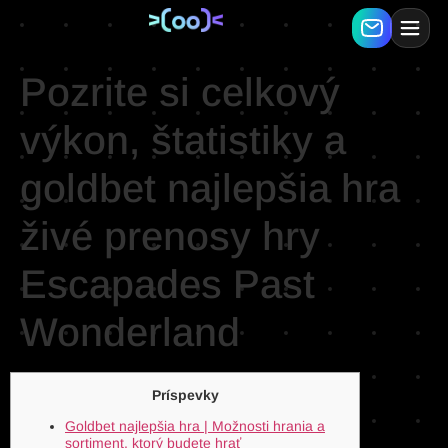
Pozrite si celkový
výkon, štatistiky a
goldbet najlepšia hra
živé prenosy hry
Escapades Past
Wonderland
Príspevky
Goldbet najlepšia hra | Možnosti hrania a
sortiment, ktorý budete hrať