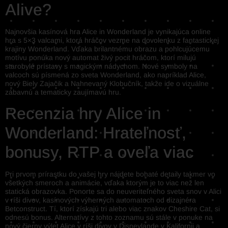
Alive?
Najnovšia kasínová hra Alice in Wonderland je vynikajúca online
hra s 5×3 valcami, ktorá hráčov vezme na dovolenku z fantastickej
krajiny Wonderland. Vďaka brilantnému obrazu a pohlcujúcemu
motívu ponúka nový automat živý pocit hráčom, ktorí milujú
starobylé prístavy s magickým nádychom. Nové symboly na
valcoch sú písmená zo sveta Wonderland, ako napríklad Alice,
nový Biely Zajačik a Nahnevaný Klobučník, takže ide o vizuálne
zábavnú a tematicky zaujímavú hru.
Recenzia hry Alice in
Wonderland: Hrateľnosť,
bonusy, RTP a oveľa viac
Pri prvom prírastku do vašej hry nájdete bohaté detaily takmer vo
všetkých smeroch a animácie, vďaka ktorým je to viac než len
statická obrazovka. Ponorte sa do neuveriteľného sveta snov v Alici
v ríši divov, kasínových výherných automatoch od dizajnéra
Betconstruct. Tí, ktorí získajú tri alebo viac znakov Cheshire Cat, si
odnesú bonus. Alternatívy z tohto zoznamu sú stále v ponuke na
nový čierny výlet Alice v ríši divov v Disneylande v Kalifornii a