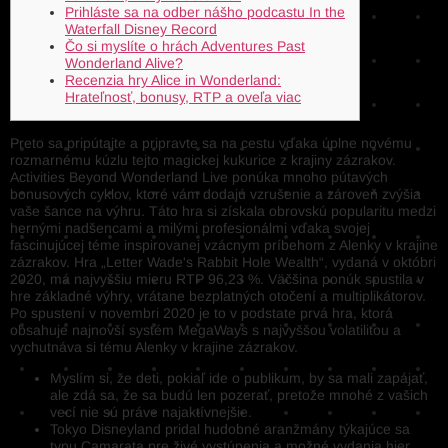
Prihláste sa na odber nášho podcastu In the
Waterfall Disney Record
Čo si myslíte o hrách Adventures Past
Wonderland Alive?
Recenzia hry Alice in Wonderland:
Hrateľnosť, bonusy, RTP a oveľa viac
Preto sa pripútajte a pripravte sa na cestu vďaka úplne novému
rozmarnému kúzlu tejto magickej kukurice z krajiny zázrakov.
Activities Beyond Wonderland Live ponúka mnoho pútavých
bonusových cyklov, ktoré vám dodajú vzrušenie a zároveň zvýšia
vaše šance na výhru. Táto hra si získala obrovskú popularitu medzi
hernými nadšencami a milými profesionálmi vďaka svojej
fascinujúcej téme inspirovanej vzácnym príbehom z Alenky v krajine
zázrakov.
Hra „Letter Wade's Rabbit Hole Wealth“, vydaná v októbri
2020, má najvyššiu mieru RTP 96,23 %. Väčšina ponúk spustila v
hre základné výhry, vrátane bezplatných otočení a multiplikátorov.
Po spustení v novembri 2020 je to v podstate prvá hra, ktorá
obsahuje najnovší systém MegaWays s najvyššou volatilitou a
vychutnáva si tému Alenky v krajine zázrakov.
Myslím si, že deti, pokiaľ ide o publikum, by sa mali zapájať,
ale zdá sa, že sa budú len pozerať, pretože mnohé z vašich
vecí nie sú práve najaktívnejšie.
Tokyo Disneyland pridal hudobné aranžmány týkajúce sa
typu Camarata pre živé vystúpenia a možné vydania hier.