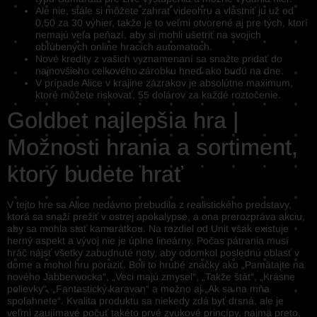
Ale nie, stále si môžete zahrať videohru a vlastniť ju už od
0,50 za 30 výhier, takže je to veľmi otvorené aj pre tých, ktorí
nemajú veľa peňazí, aby si mohli ušetriť na svojich
obľúbených online hracích automatoch.
Nové kredity z vašich vyznamenaní sa snažte pridať do
najnovšieho celkového zárobku hneď ako budú na dne.
V prípade Alice v krajine zázrakov je absolútne maximum,
ktoré môžete riskovať, 55 dolárov za každé roztočenie.
Goldbet najlepšia hra |
Možnosti hrania a sortiment,
ktorý budete hrať
V tejto hre sa Alice nedávno prebudila z realistického predstavy,
ktorá sa snaží prežiť v ostrej apokalypse, a ona prerozpráva akciu,
aby sa mohla stať kamarátkou. Na rozdiel od Unit však existuje
herný aspekt a vývoj nie je úplne lineárny. Počas pátrania musí
hráč nájsť všetky zabudnuté noty, aby odomkol poslednú oblasť v
dome a mohol hru poraziť. Boli to hrubé značky ako „Pamätajte na
nového Jabberwocka“, „Veci majú zmysel“, „Takže štát“, „Krásne
polievky“, „Fantastický karavan“ a možno aj „Ak sa na mňa
spoľahnete“. Kvalita produktu sa niekedy zdá byť drsná, ale je
veľmi zaujímavé počuť takéto prvé zvukové princípy, najmä preto,