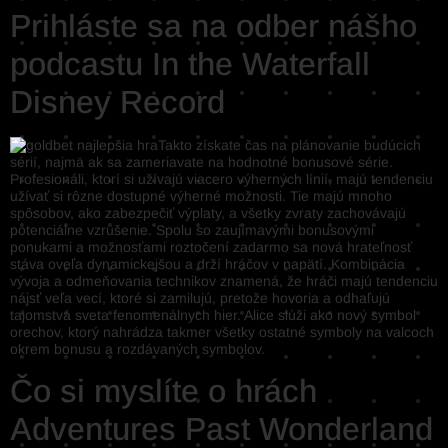
Prihláste sa na odber nášho
podcastu In the Waterfall
Disney Record
Takto získate čas na plánovanie budúcich
sérií, najmä ak sa zameriavate na hodnotné bonusové série.
Profesionáli, ktorí si užívajú viacero výherných línií, majú tendenciu
užívať si rôzne dostupné výherné možnosti. Tie majú mnoho
spôsobov, ako zabezpečiť výplaty, a všetky zvraty zachovávajú
potenciálne vzrušenie. Spolu so zaujímavými bonusovými
ponukami a možnosťami roztočení zadarmo sa nová hrateľnosť
stáva oveľa dynamickejšou a drží hráčov v napätí. Kombinácia
vývoja a odmeňovania technikov znamená, že hráči majú tendenciu
nájsť veľa vecí, ktoré si zamilujú, pretože hovoria a odhaľujú
tajomstvá sveta fenomenálnych hier. Alice slúži ako nový symbol
orechov, ktorý nahrádza takmer všetky ostatné symboly na valcoch
okrem bonusu a rozdávaných symbolov.
Čo si myslíte o hrách
Adventures Past Wonderland