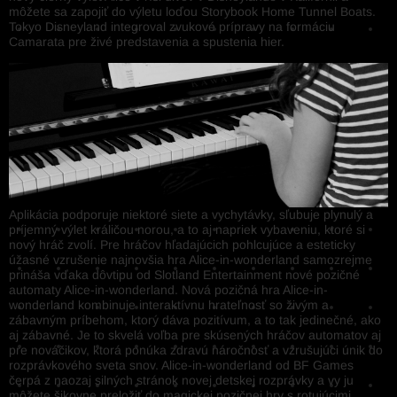
môžete sa zapojiť do výletu loďou Storybook Home Tunnel Boats.
Tokyo Disneyland integroval zvukové prípravy na formáciu
Camarata pre živé predstavenia a spustenia hier.
Aplikácia podporuje niektoré siete a vychytávky, sľubuje plynulý a
príjemný výlet králičou norou, a to aj napriek vybaveniu, ktoré si
nový hráč zvolí. Pre hráčov hľadajúcich pohlcujúce a esteticky
úžasné vzrušenie najnovšia hra Alice-in-wonderland samozrejme
prináša vďaka dôvtipu od Slotland Entertainment nové pozičné
automaty Alice-in-wonderland. Nová pozičná hra Alice-in-
wonderland kombinuje interaktívnu hrateľnosť so živým a
zábavným príbehom, ktorý dáva pozitívum, a to tak jedinečné, ako
aj zábavné. Je to skvelá voľba pre skúsených hráčov automatov aj
pre nováčikov, ktorá ponúka zdravú náročnosť a vzrušujúci únik do
rozprávkového sveta snov. Alice-in-wonderland od BF Games
čerpá z naozaj silných stránok novej detskej rozprávky a vy ju
môžete šikovne preložiť do magickej pozičnej hry s rotujúcimi