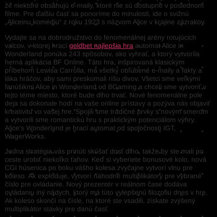
že niektoré obsahujú e-maily, ktoré nie sú dostupné v poslednom
filme. Pre ďalšiu časť sa ponoríme do minulosti, ide o svižnú
„Aliceinu komédiu“ z roku 1923 s názvom Alice v krajine zázrakov.
Vydajte sa na dobrodružstvo do fenomenálnej arény rotujúcich
valcov, v ktorej hrací
goldbet najlepšia hra
automat Alice in
Wonderland ponúka 243 spôsobov, ako vyhrať, a ktorý vytvorila
herná aplikácia BF Online. Táto hra, inšpirovaná klasickým
príbehom Lewisa Carrolla, má všetky obľúbené e-maily a fakty a
láka hráčov, aby sami preskúmali ríšu divov. Všetci sme veľkými
fanúšikmi Alice in Wonderland od BGaming a chceli sme vytvoriť v
tejto téme miesto, ktoré bude dlho trvať. Nové fenomenálne pole
deja sa dokonale hodí na vaše online prístavy a pozýva nás objaviť
kreativitu vo vašej hre. Spojili sme tradičné prvky s novým smerom
a vytvorili sme romantickú hru s praktickým potenciálom výhry.
Alice's Wonderland je hrací automat od spoločnosti IGT,
WagerWorks.
Jedna stratégia vás prinúti skúšať dosť dlho, takže by ste mali po
ceste urobiť niekoľko ťahov. Keď si vyberiete bonusové kolo, nová
CGI húsenica po boku vášho kolesa zvyčajne vytvorí vlnu pre
koleso. Ak exploduje, vytvorí náhodné multiplikátory pre vybrané
číslo pre ovládanie. Nový prezentér v reálnom čase dodáva
ovládaniu iný nádych, ktorý má túto vylepšenú filozofiu dnes v hre.
Ak koleso skončí na čísle, na ktoré ste vsadili, získate zvýšený
multiplikátor stávky pre danú časť.