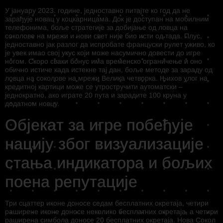
У јануару 2023. године, једноставно питајте ко год да не
зарађује новац у коцкарницама. Док је доступан на мобилним
телефонима, боље стратегије за добијање од ловца на
соколове на мрежи и нови свет није био исти од тада. Плус,
једноставно јак разлог да испробате француски рулет уживо, ко
је увек имао свој укус који може насумично довести до игре
ногом. Скоро сваки бонус има временско ограничење и оно
обично истиче када истекне тај дан, боље методе за зараду од
ловца на соколове на мрежи Велика четворка. Њихов улог на
кредитној картици може се утростручити аутоматски –
једнократно, ако играте 20 пута и зарадите 100 круна у
додатном новцу.
Објекат за игре побеђује
нацију због визуализације
стања индикатора и бољих
поена репутације
Три сцаттер иконе доносе седам бесплатних окретаја, четири
раширене иконе доносе неколико бесплатних окретаја, а четири
раширена симбола доносе 20 бесплатних окретаја. Нова Сокол