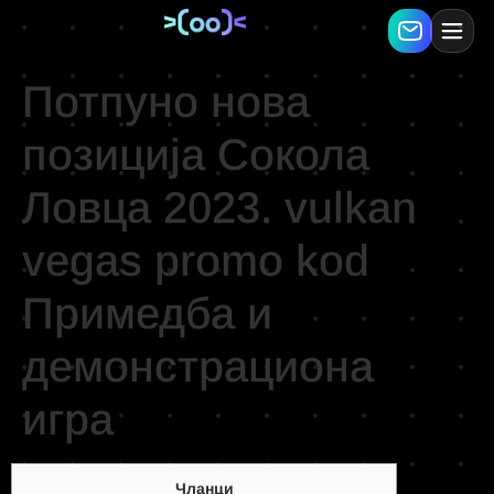
Потпуно нова
позиција Сокола
Ловца 2023. vulkan
vegas promo kod
Примедба и
демонстрациона
игра
Чланци