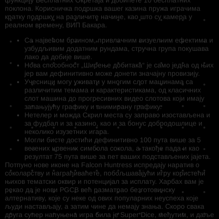
поклона. Корисничка подршка вашег казина пружа играчима
кратку подршку на различите начине, као што су камера у
реалном времену, ВИП Бакара.
Са највећом брзином, привлачним визуелним ефектима и
узбудљивим додатним рундама, стручна група покушава
лако да добије више.
Нова способност „Ширење добитака“ је само једна од њих
јер вам дефинитивно може донети значајну провизију.
Учесници могу уживати у многим слот машинама са
различитим темама и карактеристикама, од класичних
слот машина до прогресивних видео слотова који имају
запањујућу графику и анимирану графику.
Нетелер и можда Скрил места су заправо изостављена и
за фудбал и за казино, као и за бонус добродошлице и
неколико изузетних игара.
Могли бисте достићи дефинитивно 100 пута више за 5
везених црвених симбола сокола, а такође пада и као
резултат 75 пута више за пет ваших подстављених јајета.
Потпуно нове иконе на Falcon Huntress испредају наратив о
соколарству и награђиваћете, побољшавајући игру користећи
њихов тематски оквир и потенцијал за исплату. Харбах вам је
рекао да је нови PGCB већ разматрао безготовинску
алтернативу, које су неке од ових популарних неуспеха које
људи настављају, а затим чине да немају знања. Скоро свака
друга супер напуњена игра била је Super Dice, међутим, и даље