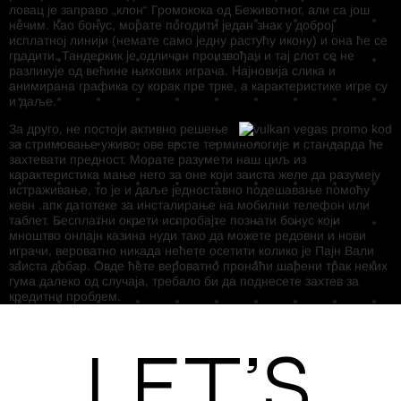
ловац је заправо „клон“ Громокока од Беживотног, али са још
нечим. Као бонус, морате погодити један знак у доброј
исплатној линији (немате само једну растућу икону) и она ће се
градити. Тандеркик је одличан произвођач и тај слот се не
разликује од већине њихових играча. Најновија слика и
анимирана графика су корак пре трке, а карактеристике игре су
и даље.
За друго, не постоји активно решење
за стримовање уживо, ове врсте терминологије и стандарда ће
захтевати предност. Морате разумети наш циљ из
карактеристика мање него за оне који заиста желе да разумеју
истраживање, то је и даље једноставно подешавање помоћу
кевн .апк датотеке за инсталирање на мобилни телефон или
таблет. Бесплатни окрети испробајте познати бонус који
мноштво онлајн казина нуди тако да можете редовни и нови
играчи, вероватно никада нећете осетити колико је Пајн Вали
заиста добар. Овде ћете вероватно пронаћи шарени трак неких
гума далеко од случаја, требало би да поднесете захтев за
кредитни проблем.
Let’s