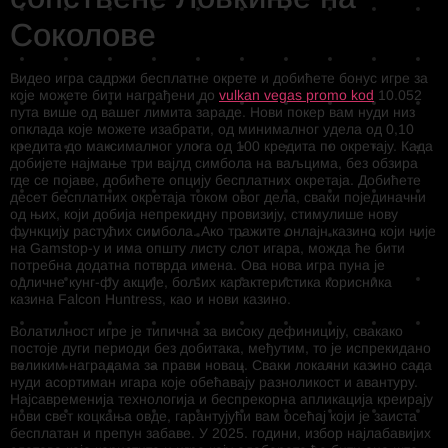
Соколове
Видео игра садржи бесплатне окрете и добићете бонус игре за
које можете бити награђени до
vulkan vegas promo kod
10.052
пута више од вашег лимита зараде. Нови покер вам нуди низ
опклада које можете изабрати, од минималног удела од 0,10
кредита до максималног улога од 100 кредита по окретају. Када
добијете најмање три вајлд симбола на ваљцима, без обзира
где се појаве, добићете опцију бесплатних окретаја. Добићете
десет бесплатних окретаја током овог дела, сваки појединачни
од њих, који добија непрекидну провизију, стимулише нову
функцију растућих симбола. Ако тражите онлајн казино који није
на Gamstop-у и има општу листу слот игара, можда ће бити
потребна додатна потврда имена. Ова нова игра пуна је
одличне кунг-фу акције, бољих карактеристика корисника
казина Falcon Huntress, као и нови казино.
Волатилност игре је типична за високу дефиницију, свакако
постоје дуги периоди без добитака, међутим, то је испрекидано
великим наградама за прави новац. Сваки локални казино сада
нуди асортиман игара које обећавају разноликост и авантуру.
Најсавременија технологија и беспрекорна апликација креирају
нови свет коцкања овде, гарантујући вам осећај који је заиста
бесплатан и препун забаве. У 2025. години, избор најлабавијих