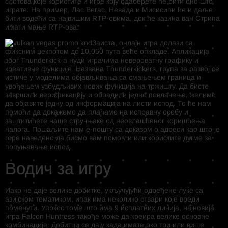
слотова које користите и игре коју одаберете ће бити оно што
играте. На пример, Лас Вегас, Невада и Мисисипи ће и даље
бити водећи са највишим RTP-овима, док ће казина ван Стрипа
имати мање RTP-ова.
Заиста, онлајн игра долази са
фиксним џекпотом до 10.050 пута веће опкладе. Апликација
због Thunderkick-а нуди играчима невероватну графику и
креативне функције. Названа Thunderkickers, група за развој се
истиче у моделима објављивања са смањењем граница и
увођењем узбудљивих нових функција на тржишту. Да бисте
завршили верификацију и обрадили једно повлачење, желимо
да објавите једну од информација на листи испод. То ће нам
помоћи да докажемо да плаћамо на исправну особу и
заштитићете наше стручњаке од неовлашћеног коришћења
налога. Пошаљите нам е-пошту са доказом о адреси као што је
горе наведено да бисмо вам помогли или користите дугме за
попуњавање испод.
Водич за игру
Иако не даје велике добитке, укључујући одређене луке са
азијском тематиком, ипак има неколико ствари које вреди
поменути. Упркос томе што има 9 исплатних линија, најновија
игра Falcon Huntress такође може да креира велике основне
комбинације. Добитци се дају када имате око три или више