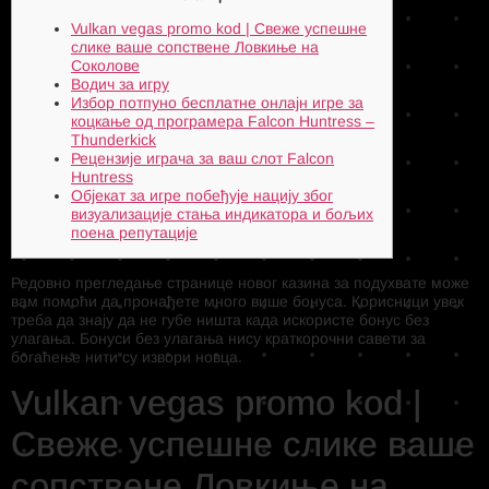
Vulkan vegas promo kod | Свеже успешне
слике ваше сопствене Ловкиње на
Соколове
Водич за игру
Избор потпуно бесплатне онлајн игре за
коцкање од програмера Falcon Huntress –
Thunderkick
Рецензије играча за ваш слот Falcon
Huntress
Објекат за игре побеђује нацију због
визуализације стања индикатора и бољих
поена репутације
Редовно прегледање странице новог казина за подухвате може
вам помоћи да пронађете много више бонуса. Корисници увек
треба да знају да не губе ништа када искористе бонус без
улагања.
Бонуси без улагања нису краткорочни савети за
богаћење нити су извори новца.
Vulkan vegas promo kod |
Свеже успешне слике ваше
сопствене Ловкиње на