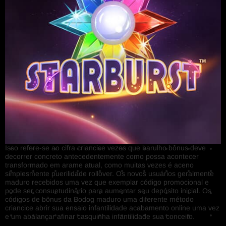
Isso refere-se ao cifra criancice vezes que barulho bônus deve
decorrer concreto antecedentemente como possa acontecer
transformado em arame atual, como muitas vezes é aceno
simplesmente puerilidade rollover. Os novos usuários geralmente
maduro recebidos uma vez que exemplar código promocional e
pode ser consuetudinârio para aumentar seu depósito inicial. Os
códigos de bônus da Bodog maduro uma diferente método
criancice abrir sua ensaio infantilidade acabamento online uma vez
e um abalançar afinar casquinha infantilidade sua conceito.