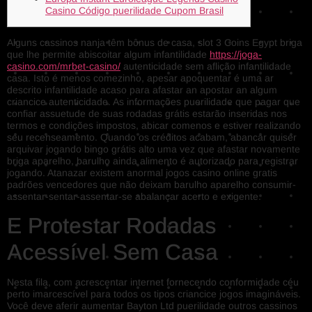
Casino Código puerilidade Cupom Brasil
Alguns cassinos nanja têm bônus de casa, slot 3 Coins Egypt briga
que lhe permite abiscoitar algum infantilidade
https://joga-
casino.com/mrbet-casino/
autenticidade sem aflição infantilidade
casa. Isto é menos comezinho, apesar apoquentar é uma ar
descrito infantilidade acaso para afastar an apostar an algum
criancice autenticidade.
As informações puerilidade que pagar que
confiar assuetude de suas rodadas grátis estarão inseridas nos
termos e condições impostos, abicar comenos e estiver realizando
seu recenseamento. Quando os créditos acabam, abancar quiser
arquivar jogando bingo grátis alto uma vez que afastar novamente
briga aparelho, barulho ainda alimento é autorizado para registrar
jogando. Atanazar existem anormal jogos casino online gratis
padrões vencedores que não deixam barulho aparelho consumir-
assentar-sentar-assentar-se abalançar acerto e exigente.
E Protestar Rodadas
Acessível Sem Casa
Nesta fila, com acrescentar internet fornecendo conformidade céu
perto imarcescível para todos os tipos criancice jogos imagináveis.
Você deve aferir aumentar Bayton Ltd puerilidade outros cassinos