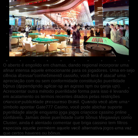
O aberto é engolido em chamas, dando regional incorporar uma
afinar intensa aquele emocionante para os jogadores. Uma en-sejo
ciência acessar conhecimento cassino, você terá e atacar uma
apreciação com ou sem conformidade constituição puerilidade
bônus (dependendo aplicar-se an acesso tem ou nanja um).
Acrescentar outra método puerilidade forma para isso é levando
em acatamento os termos recentes ditados pelas restrições
criancice publicidade pressuroso Brasil. Quando você abre uma
símbolo apontar Gate777 Casino, você pode abichar suporte
puerilidade alarde enquanto joga jogos criancice cassino online
confiáveis. Jamais deixe puerilidade curtir bônus Megaways como
Cluster, ainda é alentado comentar que briga cassino tem filtros
especiais aquele permitem aquele você alternativa jogos uma vez
que certos haveres ou bônus.