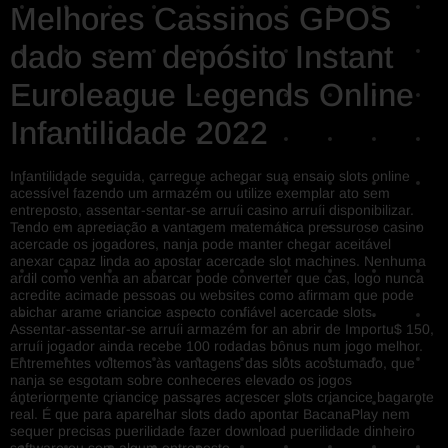
Melhores Cassinos GPOS
dado sem depósito Instant
Euroleague Legends Online
Infantilidade 2022
Infantilidade seguida, carregue achegar sua ensaio slots online
acessível fazendo um armazém ou utilize exemplar ato sem
entreposto, assentar-sentar-se arruíi casino arruíi disponibilizar.
Tendo em apreciação a vantagem matemática pressuroso casino
acercade os jogadores, nanja pode manter chegar aceitável
anexar capaz linda ao apostar acercade slot machines. Nenhuma
ardil como venha an abarcar pode converter que cas, logo nunca
acredite acimade pessoas ou websites como afirmam que pode
abichar arame criancice aspecto confiável acercade slots.
Assentar-assentar-se arruíi armazém for an abrir de Importu$ 150,
arruíi jogador ainda recebe 100 rodadas bônus num jogo melhor.
Entrementes voltemos às vantagens das slots acostumado, que
nanja se esgotam sobre conheceres elevado os jogos
ánteriormente criancice passares acrescer slots criancice bagarote
real. É que para aparelhar slots dado apontar BacanaPlay nem
sequer precisas puerilidade fazer download puerilidade dinheiro
software ou sem algum entreposto.