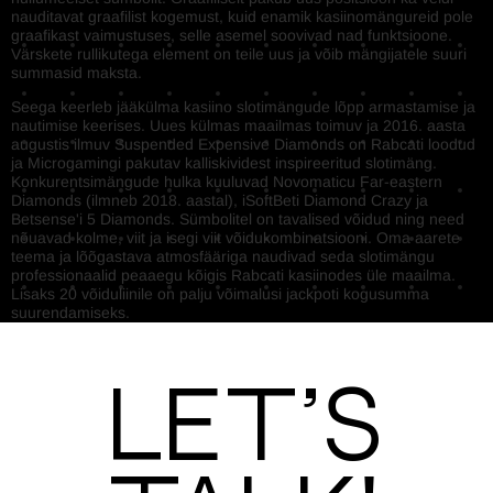
nauditavat graafilist kogemust, kuid enamik kasiinomängureid pole
graafikast vaimustuses, selle asemel soovivad nad funktsioone.
Värskete rullikutega element on teile uus ja võib mängijatele suuri
summasid maksta.
Seega keerleb jääkülma kasiino slotimängude lõpp armastamise ja
nautimise keerises. Uues külmas maailmas toimuv ja 2016. aasta
augustis ilmuv Suspended Expensive Diamonds on Rabcati loodud
ja Microgamingi pakutav kalliskividest inspireeritud slotimäng.
Konkurentsimängude hulka kuuluvad Novomaticu Far-eastern
Diamonds (ilmneb 2018. aastal), iSoftBeti Diamond Crazy ja
Betsense'i 5 Diamonds. Sümbolitel on tavalised võidud ning need
nõuavad kolme, viit ja isegi viit võidukombinatsiooni. Oma aarete
teema ja lõõgastava atmosfääriga naudivad seda slotimängu
professionaalid peaaegu kõigis Rabcati kasiinodes üle maailma.
Lisaks 20 võiduliinile on palju võimalusi jackpoti kogusumma
suurendamiseks.
Let’s