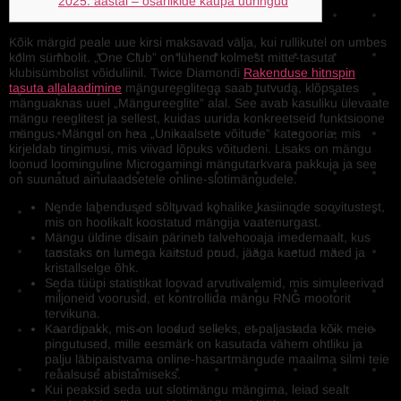
2025. aastal – osariikide kaupa uuringud
Kõik märgid peale uue kirsi maksavad välja, kui rullikutel on umbes
kolm sümbolit. „One Club” on lühend kolmest mitte-tasuta
klubisümbolist võiduliinil. Twice Diamondi
Rakenduse hitnspin
tasuta allalaadimine
mängureeglitega saab tutvuda, klõpsates
mänguaknas uuel „Mängureeglite” alal. See avab kasuliku ülevaate
mängu reeglitest ja sellest, kuidas uurida konkreetseid funktsioone
mängus.
Mängul on hea „Unikaalsete võitude” kategooria, mis
kirjeldab tingimusi, mis viivad lõpuks võitudeni. Lisaks on mängu
loonud loominguline Microgamingi mängutarkvara pakkuja ja see
on suunatud ainulaadsetele online-slotimängudele.
Nende lahendused sõltuvad kohalike kasiinode soovitustest,
mis on hoolikalt koostatud mängija vaatenurgast.
Mängu üldine disain pärineb talvehooaja imedemaalt, kus
taustaks on lumega kaitstud puud, jääga kaetud mäed ja
kristallselge õhk.
Seda tüüpi statistikat loovad arvutivalemid, mis simuleerivad
miljoneid voorusid, et kontrollida mängu RNG mootorit
tervikuna.
Kaardipakk, mis on loodud selleks, et paljastada kõik meie
pingutused, mille eesmärk on kasutada vähem ohtliku ja
palju läbipaistvama online-hasartmängude maailma silmi teie
reaalsuse abistamiseks.
Kui peaksid seda uut slotimängu mängima, leiad sealt