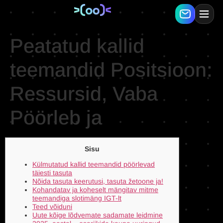
Peatatud kallid
teemandid Positsioon:
Ressursid, Vaba
Pöörleb ja
Sisu
Külmutatud kallid teemandid pöörlevad
täiesti tasuta
Nõida tasuta keerutusi, tasuta žetoone ja!
Kohandatav ja koheselt mängitav mitme
teemandiga slotimäng IGT-lt
Teed võiduni
Uute kõige lõdvemate sadamate leidmine