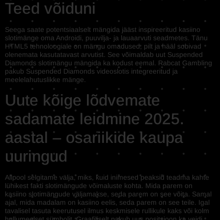
Teed võiduni
Seega saate potentsiaalselt mängida jääst inspireeritud kasiino
slotimänge oma Androidi, puuvilja- ja lauaarvuti seadmetes. Tänu
HTML5 tehnoloogiale on mängu omadused, pilt ja hääl sobivad
olenemata kasutatavast arvutist. See võimaldab uut Suspended
Diamonds slotimängu mängida ka kodust eemal. Rabcat Gambling
pakub Suspended Diamonds videoslotis integreeritud ja
meelelahutuslikke mänge.
Uute kõige lõdvemate
sadamate leidmine 2025.
aastal – osariikide kaupa
uuringud
Allpool selgitame välja, miks, kuid inimesed peaksid teadma kahte
lühikest fakti slotimängude võimaluste kohta. Mida parem on
kasiino slotimängude väljamakse, seda parem on see võita. Samal
ajal, mida madalam on kasiino eelis, seda parem on see teile. Igal
tavalisel tasuta keerutusel ilmus keskmisele rullikule kaks või kolm
hullumeelset sümbolit. Graafiliselt pakub uus positsioon ka veidi