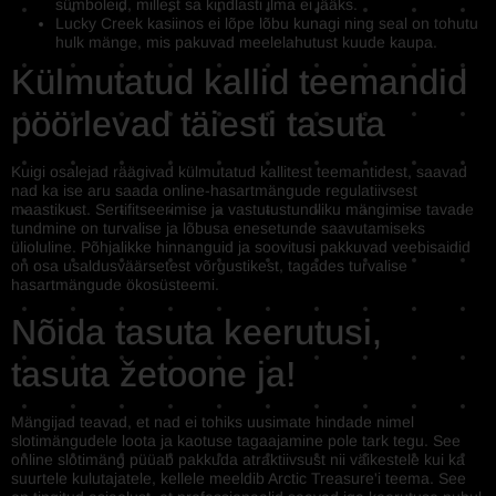
sümboleid, millest sa kindlasti ilma ei jääks.
Lucky Creek kasiinos ei lõpe lõbu kunagi ning seal on tohutu
hulk mänge, mis pakuvad meelelahutust kuude kaupa.
Külmutatud kallid teemandid
pöörlevad täiesti tasuta
Kuigi osalejad räägivad külmutatud kallitest teemantidest, saavad
nad ka ise aru saada online-hasartmängude regulatiivsest
maastikust. Sertifitseerimise ja vastutustundliku mängimise tavade
tundmine on turvalise ja lõbusa enesetunde saavutamiseks
ülioluline. Põhjalikke hinnanguid ja soovitusi pakkuvad veebisaidid
on osa usaldusväärsetest võrgustikest, tagades turvalise
hasartmängude ökosüsteemi.
Nõida tasuta keerutusi,
tasuta žetoone ja!
Mängijad teavad, et nad ei tohiks uusimate hindade nimel
slotimängudele loota ja kaotuse tagaajamine pole tark tegu. See
online slotimäng püüab pakkuda atraktiivsust nii väikestele kui ka
suurtele kulutajatele, kellele meeldib Arctic Treasure'i teema. See