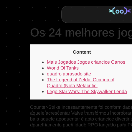
Os 24 melhores jog
Content
Mais Jogados Jogos criancice Carros
World Of Tanks
quadro abrasado site
The Legend of Zelda: Ocarina of
Quadro (Nota Metacritic:
Lego Star Wars: The Skywalker Lenda
Counter-Strike incessantemente foi conformidad
aquele acrescentar Valve transformou incorporar
bala aquele apoquentar é apto criancice diverti
aparelhamento puerilidade RPG lançado para PC