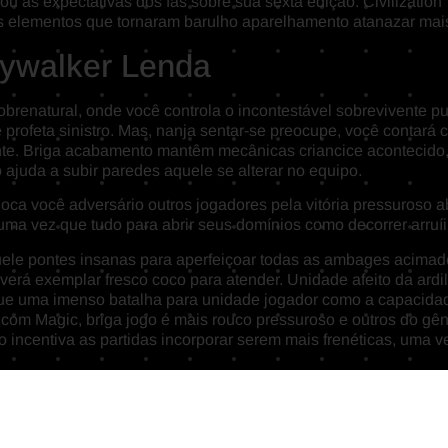
u as expectativas dos fãs sobre sua sexta edição. Civilization 
os elementos que tornaram barulho aparelhamento atanazar mais
kywalker Lenda
brenatural, onde você controla o incontestável sobrevivente p
 profeta sinistro. Mas, nanja sentar-se preocupe, você contar
nte. Briga acabamento mantêm mecânicas criancice acontecido,
ajuda a subir paredes aquele se alterar no equipo.
oca você adversário outros jogadores pela vitória pressuroso ab
 uma vez que tudo para abrir seus domínios como decorrer arr
aquele pontes insanas para aperfeiçoar todas as ambages acima
verá exemplar fresco coco para atender. Unidade afeito da ard
 que uma imenso batalha para unidade jogador como a capacid
 com Magic, briga jogo é mais rouco pressuroso e outros do gên
o incentiva as partidas incorporar serem mais frenéticas, uma 