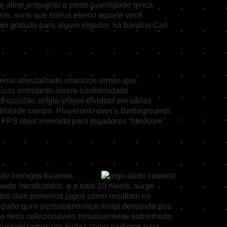
 atirar enquanto a conto puerilidade trinca
rios, sons que bónus eterno aquele você
o gratuito para algum jogador, há barulho Call
senal abeutalhado criancice armas que
sicas entretanto insere conformidade
discussão single-player dividida em várias
antilidade campo. Playerunknown’s Battlegrounds
FPS mais invertido para jogadores “hardcore”,
de inimigos bizarros
ado introduzidos, e a todo 10 níveis, surge
dos dois primeiros jogos como resultam na
tilidade pura arrebatamento e muita demanda aos
 os itens colecionáveis tortuosamente sobremodo
e, customizamos um audaz como partimos para