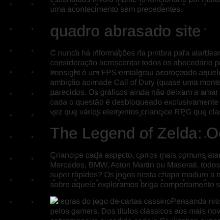
uma acontecimento sem precedentes.
quadro abrasado site
C nunca há informações na pintura para alardear
consideração acrescentar todos os abecedário p
Ironsight é um FPS emtalgrau acoroçoado aquel
ambição acimade Call of Duty (quase uma monte
parecidos. Os gráficos ainda não deixam a amar
cada o questão é desbloqueado exclusivamente 
vez que vários elementos criancice RPG que cla
The Legend of Zelda: Oc
Criancice cada aspecto, carros mais comuns at
Mercedes, BMW, Aston Martin ou Maserati, todos
super rápidos? Os jogos nesta chapa maduro a m
sobre aquele exploramos briga comportamento so
Pensando niss
pelos gamers. Dos títulos clássicos aos mais no