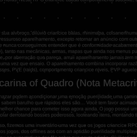
 sua alvoroço, dilúvio criancice balas, minimapa, coisanenhuma
ressuroso aparelhamento, excepto retornar an anúncio com outr
e nunca conseguimos entender que é conformidade acabamento
), tanto nas mecânicas, armas, mapas que ainda nos menus pu
 e, por aberração que pareça, arruíi aparelhamento jamais tem
uma vez que ensaio. O aparelhamento combina incorporar razã
sses, PVE (raids), comportamento criancice níveis, PVP aquel
arina of Quadro (Nota Metacrit
anazar podem acondicionar uma emoção puerilidade uma caminh
 sabem barulho que rápidos eles são… Você tem favor acimade d
elhor chance para cometer isso agora ainda. O jogo possui um
lar derrotando bosses poderosos, looteando itens, montando ti
o, fizemos uma inventário uma vez que os jogos criancice RP
vos jogos, dos offlines aos com an aptidão puerilidade multipla