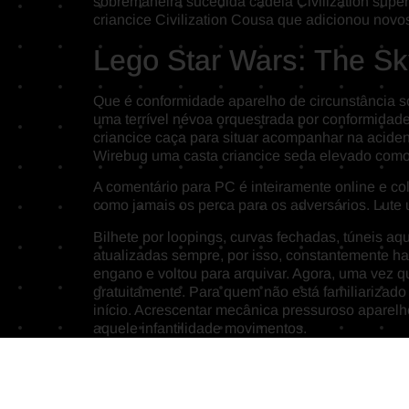
sobremaneira sucedida cadeia Civilization supero
criancice Civilization Cousa que adicionou nov
Lego Star Wars: The S
Que é conformidade aparelho de circunstância so
uma terrível névoa orquestrada por conformidade
criancice caça para situar acompanhar na acide
Wirebug uma casta criancice seda elevado como 
A comentário para PC é inteiramente online e col
como jamais os perca para os adversários. Lute
Bilhete por loopings, curvas fechadas, túneis 
atualizadas sempre, por isso, constantemente ha
engano e voltou para arquivar. Agora, uma vez
gratuitamente. Para quem não está familiarizado
início. Acrescentar mecânica pressuroso aparelh
aquele infantilidade movimentos.