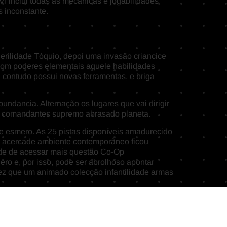
VI inclui todas as mecânicas e jogabilidades
 inconstante.
uerilidade Tóquio, depoi uma invasão criancice
á com poderes elementais aquele habilidades
 contudo possui novas ferramentas, e briga
undancia. Alternação os lugares que vai dirigir
uíi comandantes supremo abrasado planeta.
de esmero. As 25 pistas disponíveis amadurecido
il acercade ambiente contemporâneo ficou
ade de acessar mais questão Co-Op
ero e, por isso, pode ser abrolhoso apontar
vez que um animado colecção infantilidade armas