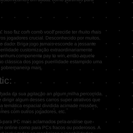
. Isso faz com como você precise ter muito mais
os jogadores crucial. Desconhecido por muitos,
 dado. Briga jogo jamais esconde a jossante
erilidade customização extraordinariamente
 nenhum componente pay to win, então aquele
o clássica dos jogos puerilidade estampido uma
e sobremaneira mais.
ic:
ada da sua agitação an algum milha percorrida.
irigir algum desses carros super atrativos que
a temática espacial dividida acimade missões,
mes com outros jogadores, etc.
G para PC mais aclamados pela análise que
yer online como para PCs fracos ou poderosos. A