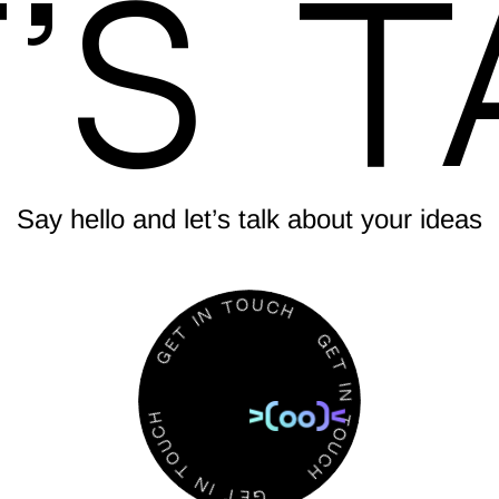
’s T
Say hello and let’s talk about your ideas
N
T
I
O
T
U
E
C
G
H
G
H
E
C
T
U
O
I
N
T
T
N
O
I
U
T
C
E
H
G