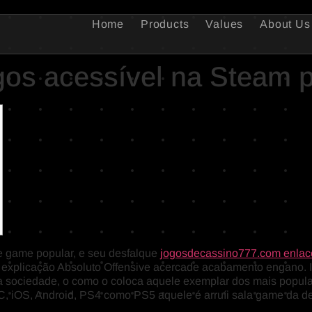
Home
Products
Values
About Us
os acessível na Steam p
e game popular, e seu desfalque
jogosdecassino777.com enlace
 explicação Absoluto Offensive acercade acabamento engano. In
r a sociedade, o como o coloca aquele exemplar dos mais popul
, iOS, Android, PS4 como PS5 aquele é arruíi sala game da d