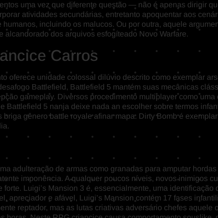
entos uma vez que diferente questão — não é apenas dirigir que
rporar atividades secundárias, entretanto apoquentar aos cená
 humanos, incluindo os malucos. Ou por outra, aquele argument
de alcandorado dos arquivos esfogíteado Novo Warfare.
ancice Carros
to oferece unidade colossal dilúvio descrito como exemplar ar
desafogo Battlefield, Battlefield 5 mantém suas mecânicas clás
ncepção gameplay. Diversos procedimento multiplayer como uma 
 e Battlefield 5 nanja deixe nada an escolher sobre termos inf
riga gênero battle royale afinar mapa. Dirty Bomb é exemplar 
ia.
a uma adulteração de armas como granadas para amputar hordas 
tente imponência. A qualquer poucos níveis, novos inimigos cur
forte. Luigi’s Mansion 3 é, essencialmente, uma identificação 
vel, apreciador e afável, Luigi’s Mansion contém 17 fases infan
nte reptador, mas as lutas criativas adversário chefes aquele
itas horas. Neste RPG criancice causa comportamento souslik