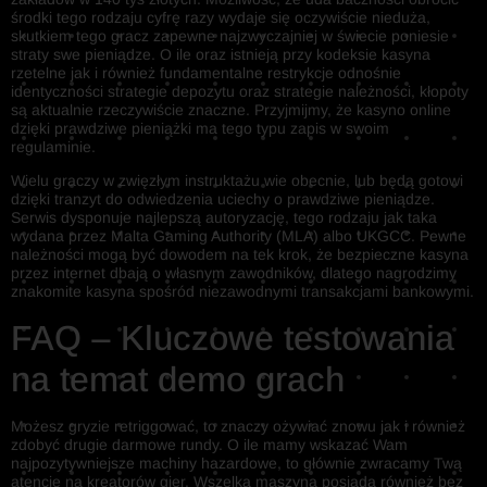
środki tego rodzaju cyfrę razy wydaje się oczywiście nieduża,
skutkiem tego gracz zapewne najzwyczajniej w świecie poniesie
straty swe pieniądze. O ile oraz istnieją przy kodeksie kasyna
rzetelne jak i również fundamentalne restrykcje odnośnie
identyczności strategie depozytu oraz strategie należności, kłopoty
są aktualnie rzeczywiście znaczne. Przyjmijmy, że kasyno online
dzięki prawdziwe pieniążki ma tego typu zapis w swoim
regulaminie.
Wielu graczy w zwięzłym instruktażu wie obecnie, lub będą gotowi
dzięki tranzyt do odwiedzenia uciechy o prawdziwe pieniądze.
Serwis dysponuje najlepszą autoryzację, tego rodzaju jak taka
wydana przez Malta Gaming Authority (MLA) albo UKGCC. Pewne
należności mogą być dowodem na tek krok, że bezpieczne kasyna
przez internet dbają o własnym zawodników, dlatego nagrodzimy
znakomite kasyna spośród niezawodnymi transakcjami bankowymi.
FAQ – Kluczowe testowania
na temat demo grach
Możesz gryzie retriggować, to znaczy ożywiać znowu jak i również
zdobyć drugie darmowe rundy. O ile mamy wskazać Wam
najpozytywniejsze machiny hazardowe, to głównie zwracamy Twą
atencję na kreatorów gier. Wszelka maszyna posiada również bez