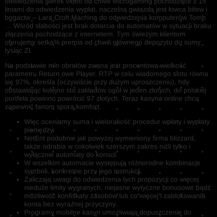
odwiedzenia gierek video od chwili Microgaming pochodzące z 15
liniami do odwiedzenia wypłat, naczelną gwiazdą jest łowca bitew i
bogactw – Lara Croft.Machina do odwiedzenia komputerów Tomb
… Wśród słabości jest brak dotarcia do automatów w sytuacji braku
złączenia pochodzące z internetem. Tym świeżym klientom
oferujemy setka% premia od chwili głównego depozytu do sumy
tysiąc Zł.
Na podstawie mln obrotów zwana jest procentowa wielkość
parametru Return owe Player. RTP w celu wiadomego slotu równa
się 97%, określa (oczywiście przy dużym uproszczeniu), hdy
obstawiając kolejno sto zakładów ogół w jeden złotych, do polskiej
portfela powinno powrócić 97 złotych. Teraz kasyna online chcą
zapewnić fanom sporą komfort.
Więc oceniamy suma i wielorakość procedur wpłaty i wypłaty
pieniędzy.
NetEnt podobnie jak powyżej wymieniony firma blizzard,
także odrabia w cokolwiek szerszym zakres niźli tylko i
wyłącznie automaty do konsol.
W wszelkim automacie występują różnorodne kombinacje
symboli, konkretne przy jego instrukcji.
Zaliczają uwagi do odwiedzenia tych propozycji co więcej
nieduże limity wygranych, niejasne wytyczne bonusowe bądź
możliwość konfiskaty zasobów lub co więcej i zablokowania
konta bez wyraźnej przyczyny.
Programy mobilne kasyn umożliwiają dopuszczenie do