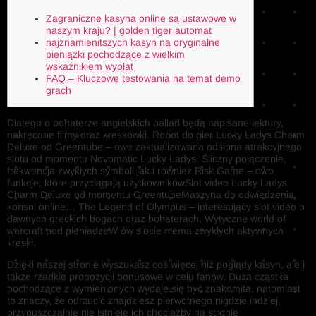
Zagraniczne kasyna online są ustawowe w
naszym kraju? | golden tiger automat
najznamienitszych kasyn na oryginalne
pieniążki pochodzące z wielkim
wskaźnikiem wypłat
FAQ – Kluczowe testowania na temat demo
grach
Dlatego o bohaterze angielskich ballad będą napisane lektury,
nakręcone filmy oraz kreskówki. Robot do gier Lucky Ladys Charm
Deluxe od Greentube – owe zaktualizowana odsłona atrakcyjnego
slotu od momentu Novomatic Lucky Ladys.
Śliczny połączenie,
frekwencja zwykłych symboli jak i również Risk Game – owo
funkcje, które przyciągają użytkownikówSlot video Lucky Ladys
Charm Deluxe od momentu GreentubeMaszyna do odwiedzenia
konsol online… The Legend of Olympus – interesujący slot video o
dawnych greckich bogach oraz bohaterach. Wytyczne world of
warcraft pod pieniadzeW ów slocie niema zwykłych aktywnych
kreski.
Dzięki naszej stronie wyszukasz coś więcej niż poglądy kasyn, ale i
także rzadkie propozycji bonusowe w celu fanów. Duża cząstka
pochodzące z wymienionych wydaje się być znakomita, natomiast
to znaczy, że odrzucić znajdziesz pierwotnego nigdzie indziej,
przypuszczalnie nie istnieje ich chociażby na stronie