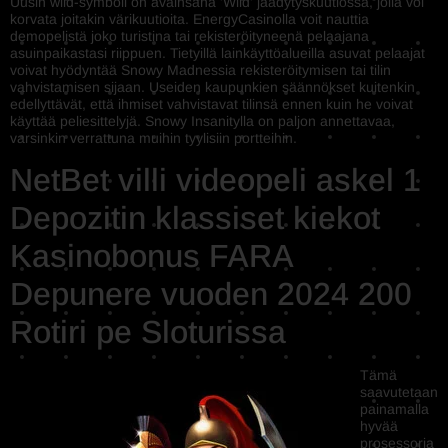
Uusin wild-symboli on avainsana 'Wild' jäädytyskuutiossa, jolla voi
korvata joitakin värikuutioita. EnergyCasinolla voit nauttia
demopelistä joko turistina tai rekisteröityneenä pelaajana
asuinpaikastasi riippuen. Tietyillä lainkäyttöalueilla asuvat pelaajat
voivat hyödyntää Snowy Madnessia rekisteröitymisen tai tilin
vahvistamisen sijaan. Useiden kaupunkien säännökset kuitenkin
edellyttävät, että ihmiset vahvistavat tilinsä ennen kuin he voivat
käyttää peliesittelyjä. Snowy Insanitylla on paljon annettavaa,
varsinkin verrattuna muihin tyylisiin portteihin.
NetBet villi videopeli askel 1
Depozitin klassiset kiekot
Kasinobonus FARA
Depunere vuoden 2024 200
Rotiri pe Sloturissa
Tämä
saavutetaan
painamalla
hyvää
prosessoria