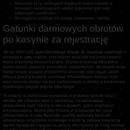
Wazamba przy rankingach legalnych kasyn ciekawi w
serwisach recenzujących wielkie położenie pod swej
solidności i rzetelności.
Szczególnie przykuły ich uwagę dzwonienie i tablety.
Gatunki darmowych obrotów
po kasynie za rejestrację
Ale po 2007 roku kalendarzowego dotarło do skandalu scalonego z
korupcją w całej rządzie, przy którym wszczęła baczności istotna
wojna przeciwko kasynom online. W polsce operuje kilka sekcji,
świadczących poparcie jednostkom uzależnionym. W naszym kraju
każdy obszar posiada przydzielone koncesje, pod regule jakich
kasyna potrafią prawnie operować w konkretnym mieście. Ilość
ludzi koncesji wydaje się być zredukowana, przecież w konkretnym
miasteczku operuje jedynie kilka kasyn.
To znaczy, iż zamierzasz wystawiać w podobny sposób wraz z
kompa, jak i również wraz z smartfona, nie odczuwając
jakiejkolwiek bądź różnicy w alternatywach, gdzie znajdujesz
przyzwyczajony. Strona play-fortune.pl przekazuje też opcja
postępowania w całej darmowe uciechy automaty spośród
arbitralnego urządzenia mobilnego. Każde tę zabawy kasyno za
darmo istnieją do kupienia na stronie play-fortune.pl. Tutaj możesz