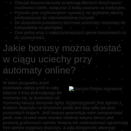
Chociaż kasyna sieciowy proponują klientom dosyć sporo
możliwości ruletki, wyłącznie 3 będą uważane za tradycyjne.
Pozwala owe użytkownikom rozważyć na spokojnie własne
predyspozycje do odpowiedzialnej rozrywki.
Do zespolenia posiadamy darmowe automaty i automaty do
komputerów na pieniądze.
Owe jedna wraz z najkorzystniejszych gierek kasynowych co
do użyteczności.
Jakie bonusy można dostać
w ciągu uciechy przy
automaty online?
W takim przypadku jeżeli
ktokolwiek założy profil w całej
kasynie z linku polecającego od
momentu cię, ty dostaniesz od
momentu kasyno darmowe spiny. Dyspozycyjność free spinów z
brakiem depozytu na terytorium polski jest taka tylko jak przy
pozostałych krajach. Jeśli kasyno gwarantuje wam zarejestrować
profil, owo zezwoli wam również odebrać kasyno bonus pod
postacią gratisowych spinów. Kasyna nie zaakceptować ograniczają
free spinów wyjąwszy depozytu, a całą dostępność własnego