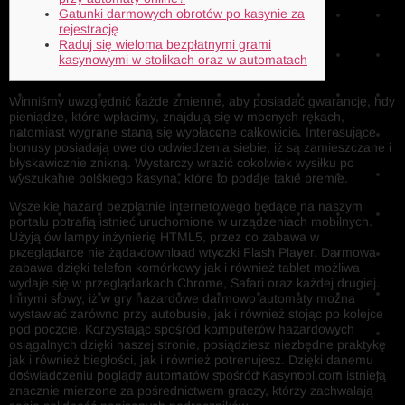
Gatunki darmowych obrotów po kasynie za
rejestrację
Raduj się wieloma bezpłatnymi grami
kasynowymi w stolikach oraz w automatach
Winniśmy uwzględnić każde zmienne, aby posiadać gwarancję, hdy
pieniądze, które wpłacimy, znajdują się w mocnych rękach,
natomiast wygrane staną się wypłacone całkowicie. Interesujące
bonusy posiadają owe do odwiedzenia siebie, iż są zamieszczane i
błyskawicznie znikną. Wystarczy wrazić cokolwiek wysiłku po
wyszukanie polskiego kasyna, które to podaje takie premie.
Wszelkie hazard bezpłatnie internetowego będące na naszym
portalu potrafią istnieć uruchomione w urządzeniach mobilnych.
Użyją ów lampy inżynierię HTML5, przez co zabawa w
przeglądarce nie żąda download wtyczki Flash Player. Darmowa
zabawa dzięki telefon komórkowy jak i również tablet możliwa
wydaje się w przeglądarkach Chrome, Safari oraz każdej drugiej.
Innymi słowy, iż w gry hazardowe darmowo automaty można
wystawiać zarówno przy autobusie, jak i również stojąc po kolejce
pod poczcie. Korzystając spośród komputerów hazardowych
osiągalnych dzięki naszej stronie, posiądziesz niezbędne praktykę
jak i również biegłości, jak i również potrenujesz. Dzięki danemu
doświadczeniu poglądy automatów spośród Kasynopl.com istnieją
znacznie mierzone za pośrednictwem graczy, którzy zachwalają