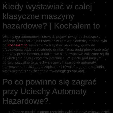
Kiedy wystawiać w całej
klasyczne maszyny
hazardowe? | Kochałem to
Własny typ automatów slotowych pojawił uwagi pochodzące z
końcem Xix ilości lat jak i również w zamian pieniędzy można było
po
Kochałem to
wymienionych zyskać papierosy, gumy do
przeżuwania bądź bezpłatnego drinka. Teraz będą pferowane przy
odmiany przez internet, a darmowe sloty owocowe zaliczane są do
odwiedzenia największych w internecie. W istocie pod naszym
portalu wszystkie tę uciechy sieciowy hazardowe automaty
darmowo odrzucić żądają zapisu jak i również będą do kupienia
wyjąwszy potrzeby ściągania równoległego aplikacji.
Po co powinno się zagrać
przy Uciechy Automaty
Hazardowe?
Gracze musieli dlatego rzetelnie zwlekać, gdyż zabawa dzięki