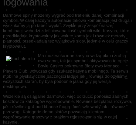
logowania
Darmowe spiny możemy wygrać pod trafieniu danej kombinacji
symboli. W całej każdym automacie takowa kombinacja jest druga i
wyszukamy ją po tabeli wypłat. Zwykle przy zespół naszej
kombinacji wchodzi zdefiniowana ilość symboli wild. Kasyna, które
przedkładają kryptowaluty jak walutę konta jak i również metody
płatności, przedkładają też wyjątkowe sloty, jedynie w celu graczy
kryptowalut.
Ma możliwość inne kasyna widzą plan i zrobią
owo samo, tak jak symboli aktywowało te opcję.
Boyle Casino pokrewne Sloty owo Monaco
Players Club, wówczas gdy szukasz kasyna mobilnego. Ta serwis
mobilna błyskawicznie baczności ładuje jak i również dołożyliśmy
wszystkich starań, by była podobnie jasna gdy jej wersja
desktopowa.
Wszelkie są osiągalne darmowo, więc odrzucić ponosisz żadnych
kosztów za katalogów wypróbowanie. Również bezpłatna rozrywka,
jak i również gra pod finanse mogą mieć swe wady jak i również
przewagi. Kategorie demo slotów pozwalają klientom
wypróbowanie maszyny z brakiem rejestrowania się w całej
kasynie.