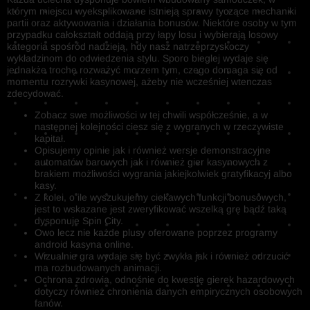
którym miejscu wyeksplikowane istnieją sprawy tyczące mechaniki
partii oraz aktywowania i działania bonusów. Niektóre osoby w tym
przypadku całokształt oddają przy łapy losu i wybierają losowy
kategoria spośród nadzieją, hdy nasz natrzeprzyskoczy
wykładzinom do odwiedzenia stylu.
Sporo bieglej wydaje się
jednakże trochę rozważyć morzem tym, czego domaga się od
momentu rozrywki kasynowej, ażeby nie wcześniej wtenczas
zdecydować.
Zobacz swe możliwości w tej chwili współcześnie, a w
następnej kolejności ciesz się z wygranych w rzeczywiste
kapitał.
Opisujemy opinie jak i również wersje demonstracyjne
automatów barowych jak i również gier kasynowych z
brakiem możliwości wygrania jakiejkolwiek gratyfikacyj albo
kasy.
Z kolei, o ile wyszukujemy ciekawych funkcji bonusowych,
jest to wskazane jest zweryfikować wszelką grę bądź taką
dysponuje Spin City.
Owo lecz nie każde plusy oferowane poprzez programy
android kasyna online.
Wizualnie gra wydaje się być zwykła jak i również odrzucić
ma rozbudowanych animacji.
Ochrona zdrowia, odnośnie do kwestię gierek hazardowych
dotyczy również chronienia danych empirycznych osobowych
fanów.