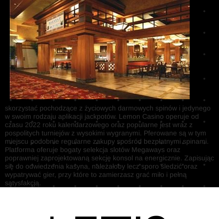
skorzystać pochodzące z życiowych darmowych spinów i jedynego
w swoim rodzaju aplikacji jackpotów. Lemon Casino operuje od
czasu 2022 roku kalendarzowego oraz popularne jest wraz z
pospolitych turniejów z wysokimi wygranymi. Pferowane są w tym
miejscu podobnie regularne zakupy spośród bezpłatnymi spinami.
Platforma oferuje bogaty selekcja slotów Megaways oraz
poprawniej zaprojektowaną sekcję konsol na energicznie. Zapisując
się do odwiedzenia kasyna, należałoby lecz sporo śledzić oraz
wypatrywać gier, przy które to zamierzasz grać miło i pełną
satysfakcją.