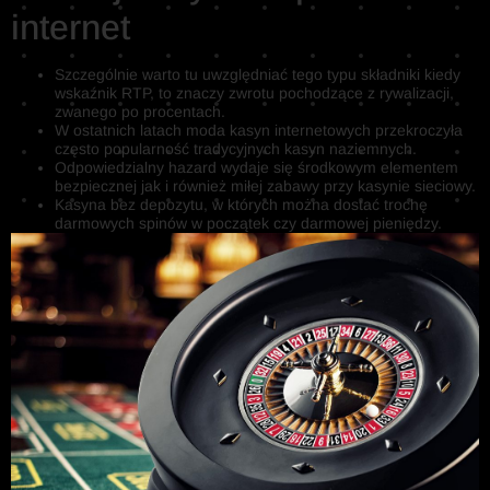
internet
Szczególnie warto tu uwzględniać tego typu składniki kiedy
wskaźnik RTP, to znaczy zwrotu pochodzące z rywalizacji,
zwanego po procentach.
W ostatnich latach moda kasyn internetowych przekroczyła
często popularność tradycyjnych kasyn naziemnych.
Odpowiedzialny hazard wydaje się środkowym elementem
bezpiecznej jak i również miłej zabawy przy kasynie sieciowy.
Kasyna bez depozytu, w których można dostać trochę
darmowych spinów w początek czy darmowej pieniędzy.