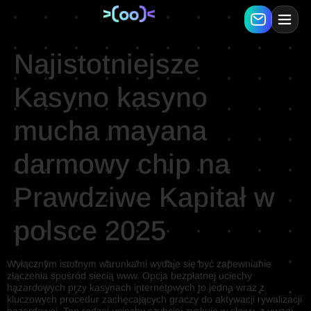
Najistotniejsze
Kasyno kasyno
mucha mayana
darmowy chip na
Prawdziwe Kapitał w
polsce 2025
Wyłącznym istotnym warunkami wydaje się być zapewnianie
złączenia spośród siecią www. Opcja bezpłatnej uciechy
hazardowych przy kasynach internetowych to jedna wraz z
kluczowych procedur zachęcających graczy do aktywacji rywalizacji