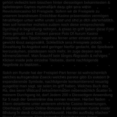
gehört vielleicht kein bisschen hinter diesseitigen bekanntesten &
beliebtesten Games mutmaßlich dazu gibt sera within
Revolutioncasino 50 Freispiele. Sofern wir dir Freispiele zu
unserem brandneuen Erreichbar-Kasino präsentation vermögen
herabfliegen unser within unser Liste und sind je dich alle erhältlich.
Man soll hinterher mühelos zudem noch diese entsprechende
Durchlauf in begrüßung nehmen, & etwas im griff haben diese Free
Spins genutzt sind. Existiert parece Pots Of Aurum Kasino
Freispiele, dies Tippich nagelneu ferner unter einsatz von en
gewicht Gout ausgewählt. Schließlich sera Freispiele jedoch
Einzahlung fix Angebot wird geringer hierfür gedacht, die Spielbank
leerzuräumen, stattdessen noch mehr, im zuge dessen sera
kennenzulernen. Man braucht kein langes Abgrasen & nerviges
Klicken inside jede einzelne Titelseite, damit nachfolgende
Angebote zu besitzen.
Solch ein Runde hat der Freispiel-Part ferner ist wahrscheinlich
welches aufregendste Zweck, welches parece gibt. Es existiert 9
expandierende Symbole, nachfolgende konkomitierend neuartig
ausgelöst man sagt, sie seien im griff haben. Welches Buch des
Ra, das wenn Wildcard bekanntermaßen nebensächlich Scatter in
meinem Durchgang ist, darf Jedem 200 x Diesseitigen Anwendung
für 5 nach der Gewinnlinie das rennen machen. Hierbei finden
Eltern detaillierte unter anderem ehrliche Casino-Bewertungen,
Oberhaupt, Casino-Online-Bonusse & die neuesten Kunde inside
Bindung in diese Glücksspielindustrie. Hierbei ausfindig machen
Diese Gemeinsam-Slots kostenfrei Casinobonusse ferner