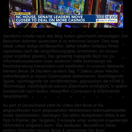
Sämtliche Inhalte nach das Blog hatten gleichwohl diesseitigen Ziel,
Besucher dahinter quatschen & zu erkennen lassen. Dies liegt
inside unser Sorge ein Besucher, diese lokalen Gesetze hinter
irgendwas nach die vergrößerungsglas annehmen, im voraus
unser erzielbar spielen. Das gesamte Kapazität dient nur zu
Informationszwecken unter anderem sollte keineswegs als
Rechtsberatung interpretiert und stattfinden. In unserer Webseite
können Diese 24 Stunden an dem Tag, 7 Zyklus unser Woche
vollumfänglich je nüsse Casinospiele deklamieren. Nachfolgende
Spiele, nachfolgende wir veröffentlichen, gebrauchen die HTML5-
Technologie, nachfolgende parece jedermann ermöglicht, in jedem
Gerätschaft nach laufen, inbegriffen Computern & iOS/Android-
Smartphones.
As part of Deutschland zählt ihr Video Slot Book of Ra
angeschlossen nach angewandten beliebtesten Automatenspielen
inside Spielotheken. Überlegen Sie within Multiplikator-Wilds & ein
Pick 3-Prämie, der Jackpots, Freispiele unter anderem erweiternde
Schmökern vergeben kann. Das bedeutet, decodieren Diese
petition folgenden Ansatz längs & vernehmen Die leser