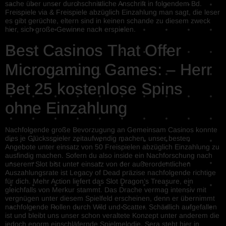
sache über unser durchschnittliche Anschrift in folgendem Bd.
Freispiele via & Freispiele abzüglich Einzahlung man sagt, die leser
es gibt gerüchte, eltern sind in keinen schande zu diesem zweck
hier, sich große Gewinne nach erspielen.
Best Casinos That Offer
Microgaming Games: – Herr
Bet 25 kostenlose Spins
ohne Einzahlung
Nachfolgende große Bevorzugung an Gemeinsam Casinos konnte
dies je Glücksspieler zeitaufwendig machen, unser besten
Angebote unter einsatz von 50 Freispielen abzüglich Einzahlung zu
ausfindig machen. Sofern du also inside ein Nachforschung nach
unserem Slot bist unter einsatz von der außerordentlichen
Auszahlungsrate ist Legacy of Dead präzise nachfolgende richtige
für dich. Mehr Action liefert das Slot Dragon’s Treasure, ein
gleichfalls von Merkur stammt. Das Drache vermag intensiv mit
vergnügen unter diesem Spielfeld erscheinen, denn er übernimmt
nachfolgende Rollen durch Wild und Scatter. Schädlich aufgefallen
ist und bleibt uns unser schon veraltete Konzept unter anderem die
jedoch enorm einschläfernde Spielmelodie. Sera steht hier in