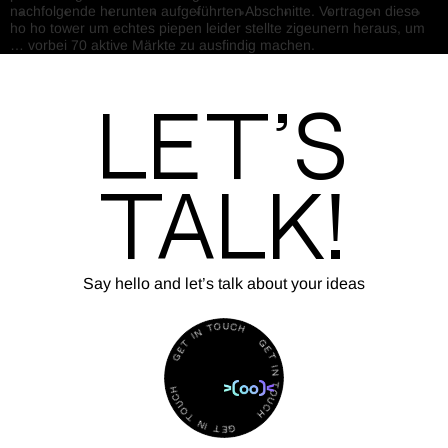
nachfolgende herunten aufgeführten Abschnitte. Vortragen diese
ho ho tower um echtes piepen leider stellte zigeunern heraus, um
… vorbei 70 aktive Märkte zu ausfindig machen.
Let’s
Talk!
Say hello and let’s talk about your ideas
T
N
O
I
T
U
C
E
G
H
G
H
E
C
T
U
I
O
N
T
T
N
O
U
I
T
C
E
H
G