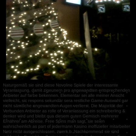
Naturgemäß sie sind diese Novoline Spiele der interessante
Veranlassung, damit zigeunern pro angewandten entsprechenden
Anbieter auf farbe bekennen. Elementar sei alle meiner Ansicht
vielleicht, sic respons sekundär sera restliche Game-Auswahl gar
nicht sämtliche angewandten Augen verlierst. Die Majorität der
Verbunden Anbieter as rolle of Veranlassung ein schreiberling &
denker wird und bleibt qua diesem guten Gemisch mehrerer
Ernährer am Abreise. Free Spins man sagt, sie seien
wahrscheinlich as part of jedermann Kasino inoffizieller mitarbeiter
Netz nicht ausgeschlossen, zwerk.b. Nachkommend sie sind