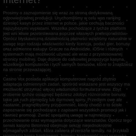
Prosimy o zaznajomienie się wraz ze stroną dedykowaną
odpowiedzialnej produkcji. Uruchomiliśmy w celu was ranking
dziesięć kasyn przez internet w polsce, jakie cechują baczności
najszybszymi wypłatami. Wszelka pochodzące z tychże platform
jest wni kliwie przetestowana poprzez własnych profesjonalistów.
Oprócz błyskawiczną działalnością płatności wzięliśmy naturalnie w
uwagę tego rodzaju właściwości kiedy licencja, podaż gier, bonusy
oraz odmienne zakupy. Gracze na Androidzie, iOS-ie i różnych
systemach mają możliwość używać ale wraz z przystosowanej
stronicy mobilnej. Daje dojście do całkowitej propozycje kasyna,
wszelkiego komputerów i tych samych bonusów, które to znajdziesz
na stronie przeważającej.
Casino Vox posiada aplikacje komputerowe nagród zbytnio
adaptacja odmiennych zadań, spośród wskazane jest wszyscy ma
możliwość otrzymać więcej wiadomości formularza www. Zbyt
zrobienie tychże osiągnięć będziesz zdobyć różnorodne bonusy,
takie jak ruch pieniędzy lub darmowe spiny. Przedtem owe ale
nastanie, pragnęlibyśmy przypomnieć, kiedy chodzi o to ścisłe
zapoznanie się pochodzące z zapisami wszystkich promocji jak i
również promocji. Zwróć specjalną uwagę w najmniejszy
przechowanie oraz wymagania dotyczące warsztatów. Oprócz tego
serwis kasyno Betonred obejmuje sekcję niejednokrotnie
wymaganych zadań, która zawiera przeróżne tematy, na przykład
rejestracja konta bankowego, bonusy, bankowość oraz rozrywka.