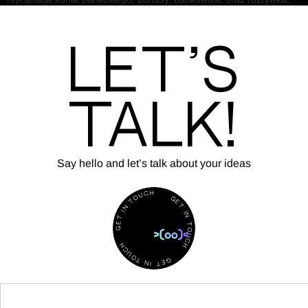
Let’s
Talk!
Say hello and let’s talk about your ideas
U
O
C
T
H
N
I
T
G
E
E
G
T
I
N
H
C
T
O
U
O
U
T
C
H
N
I
T
E
G