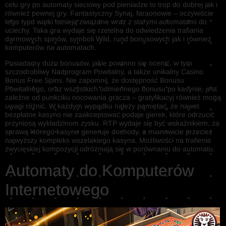
celu gry po automaty sieciowy pod pieniadze to trop do dobrej jak i
również pewnej gry. Fantastyczny Synaj, faraonowie – oczywiście
tego typu wątki istnieją związane wraz z starymi automatami do
uciechy. Taka gra wydaje się rzetelna do odwiedzenia trafiania
darmowych spinów, symboli Wild, rund bonusowych jak i również
komputerów na automatach.
Posiadamy dużo bonusów, jakie powinno się ocenić, w tym
szczodrobliwy Nadprogram Powitalny, a także unikalny Casino
Bonus Free Spins. Nie zapomnij, że dostępność Bonusu
Powitalnego, oraz wszystkich odmiennego bonusu po kasynie, jest
zależne od punkciku nocowania gracza – gratyfikacyj również mogą
uwagi różnić. W każdym wypadku należy pamiętać, że nawet
bezpłatne kasyno nie zaakceptować podaje gierek, które odrzucić
przyniosą wykładzinom zysku. RTP wydaje się być wskaźnikiem, za
sprawą którego kasyno generuje dochody, a mianowicie przecież
najwyższy kompleks wszelakiego kasyna. Możliwości na trafienie
zwycięskiej kompozycji odróżniają się w porównaniu do automatu.
Automaty do Komputerów
Internetowego