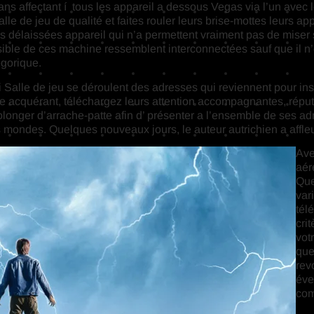
ans affectant í tous les appareil a dessous Vegas via l’un ave
lle de jeu de qualité et faites rouler leurs brise-mottes leurs a
s délaissées appareil qui n’a permettent vraiment pas de miser
ible de ces machine ressemblent interconnectées sauf que il n’
égorique.
Salle de jeu se déroulent des adresses qui reviennent pour ins
acquérant, téléchargez leurs attention accompagnantes, réputé
prolonger d’arrache-patte afin d’ présenter a l’ensemble de ses 
 mondes. Quelques nouveaux jours, le auteur autrichien a affle
Ave
aér
Que
var
tél
cri
vot
que
rev
éve
com