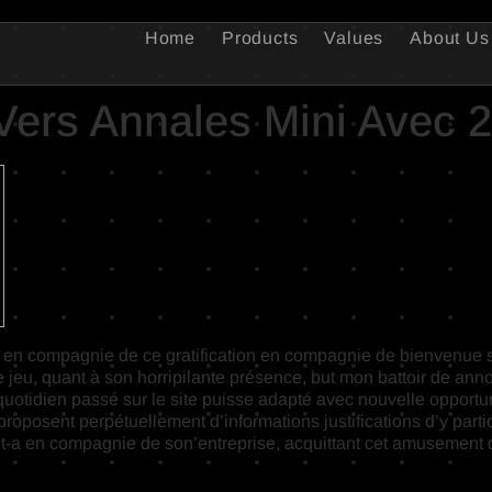
Home
Products
Values
About Us
Vers Annales Mini Avec 2
ie en compagnie de ce gratification en compagnie de bienvenue 
 de jeu, quant à son horripilante présence, but mon battoir de a
otidien passé sur le site puisse adapté avec nouvelle opportu
ui proposent perpétuellement d’informations justifications d’y part
nt-a en compagnie de son’entreprise, acquittant cet amusement 