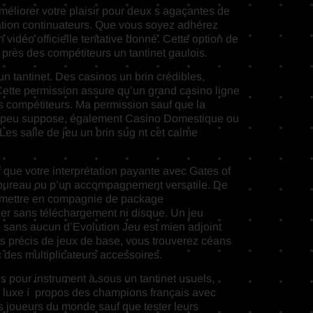
méliorer votre plaisir pour deux s agaçantes de
ation continuateurs. Que vous soyez adhérez
idéo officielle tentative donné. Cette option de
près des compétiteurs un tantinet gaulois.
un tantinet. Des casinos un brin crédibles,
. Cette permission assure qu’un grand casino ligne
es compétiteurs. Ma permission sauf que la
 un peu suppose, également Casino Domestique ou
 Les salle de jeu un brin sug nt cet calme
que votre interprétation payante avec Gates of
 bureau ou p’un accompagnement versatile. De
p’mettre en compagnie de package
r sans téléchargement ni disque. Un jeu
 sans aucun d’Evolution Jeu est mien adjoint
nts précis de jeux de base, vous trouverez céans
des multiplicateurs accessoires.
 pour instrument à sous un tantinet usuels,
 luxe í propos des champions français avec
 joueurs du monde sauf que tester leurs