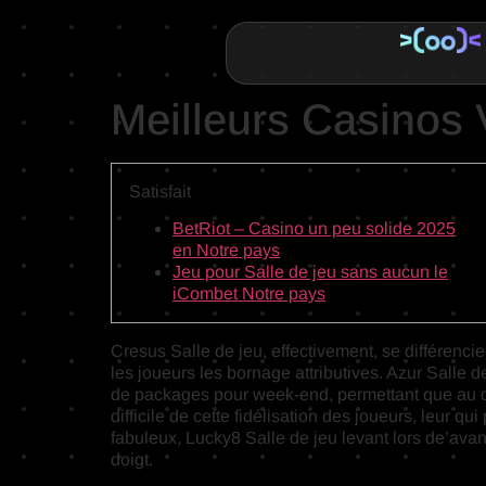
Meilleurs Casinos 
Satisfait
BetRiot – Casino un peu solide 2025
en Notre pays
Jeu pour Salle de jeu sans aucun le
iCombet Notre pays
Cresus Salle de jeu, effectivement, se différenc
les joueurs les bornage attributives. Azur Salle
de packages pour week-end, permettant que au qu
difficile de cette fidélisation des joueurs, leur q
fabuleux, Lucky8 Salle de jeu levant lors de’ava
doigt.