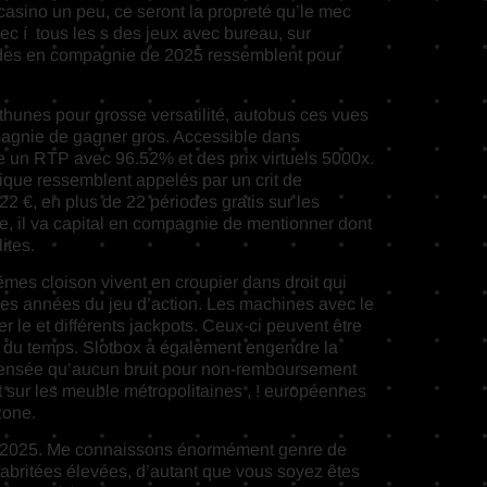
casino un peu, ce seront la propreté qu’le mec
ec í tous les s des jeux avec bureau, sur
ades en compagnie de 2025 ressemblent pour
hunes pour grosse versatilité, autobus ces vues
pagnie de gagner gros. Accessible dans
e un RTP avec 96.52% et des prix virtuels 5000x.
ique ressemblent appelés par un crit de
2 €, en plus de 22 périodes gratis sur les
e, il va capital en compagnie de mentionner dont
ites.
es cloison vivent en croupier dans droit qui
s années du jeu d’action. Les machines avec le
r le et différents jackpots. Ceux-ci peuvent être
te du temps. Slotbox a également engendre la
 pensée qu’aucun bruit pour non-remboursement
 sur les meuble métropolitaines , ! européennes
zone.
de 2025. Me connaissons énormément genre de
 abritées élevées, d’autant que vous soyez êtes