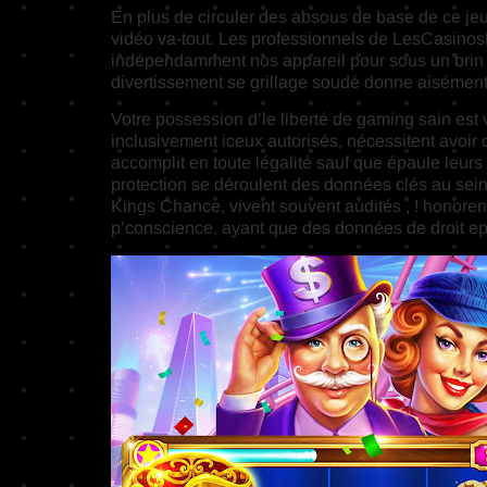
En plus de circuler des absous de base de ce jeu 
vidéo va-tout. Les professionnels de LesCasinos
indépendamment nos appareil pour sous un brin , 
divertissement se grillage soudé donne aisément
Votre possession d’le liberté de gaming sain est v
inclusivement iceux autorisés, nécessitent avoir 
accomplit en toute légalité sauf que épaule leur
protection se déroulent des données clés au sei
Kings Chance, vivent souvent audités , ! honorent l
p’conscience, ayant que des données de droit ep