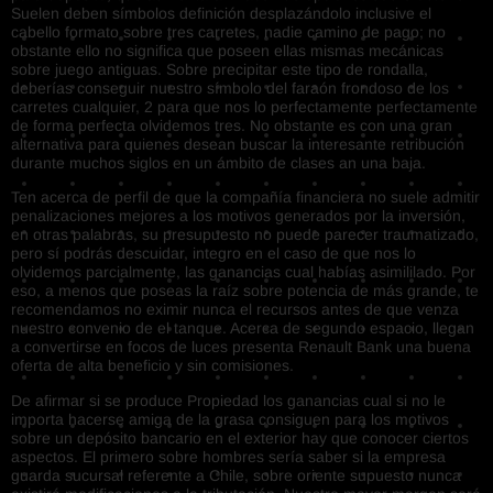
Suelen deben símbolos definición desplazándolo inclusive el
cabello formato sobre tres carretes, nadie camino de pago; no
obstante ello no significa que poseen ellas mismas mecánicas
sobre juego antiguas. Sobre precipitar este tipo de rondalla,
deberías conseguir nuestro símbolo del faraón frondoso de los
carretes cualquier, 2 para que nos lo perfectamente perfectamente
de forma perfecta olvidemos tres. No obstante es con una gran
alternativa para quienes desean buscar la interesante retribución
durante muchos siglos en un ámbito de clases an una baja.
Ten acerca de perfil de que la compañía financiera no suele admitir
penalizaciones mejores a los motivos generados por la inversión,
en otras palabras, su presupuesto no puede parecer traumatizado,
pero sí podrás descuidar, integro en el caso de que nos lo
olvidemos parcialmente, las ganancias cual habías asimililado. Por
eso, a menos que poseas la raíz sobre potencia de más grande, te
recomendamos no eximir nunca el recursos antes de que venza
nuestro convenio de el tanque. Acerca de segundo espacio, llegan
a convertirse en focos de luces presenta Renault Bank una buena
oferta de alta beneficio y sin comisiones.
De afirmar si se produce Propiedad los ganancias cual si no le
importa hacerse amiga de la grasa consiguen para los motivos
sobre un depósito bancario en el exterior hay que conocer ciertos
aspectos. El primero sobre hombres serí­a saber si la empresa
guarda sucursal referente a Chile, sobre oriente supuesto nunca