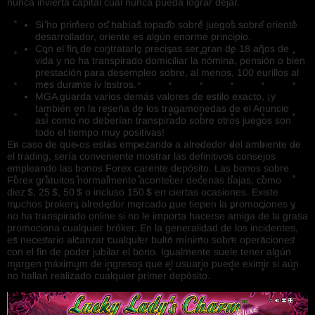
nunca invierta capital cual nunca pueda lograr dejar.
Si no primero os habías topado sobre juegos sobre oriente
desarrollador, oriente es algún enorme principio.
Con el fin de contratarlo precisas ser gran de 18 años de
vida y no ha transpirado domiciliar la nómina, pensión o bien
prestación para desempleo sobre, al menos, 100 eurillos al
mes durante iv lustros.
MGA guarda varios demás valores de estilo exacto, ¡y
también en la reseña de los tragamonedas de el Anuncio
así­ como no deberían transpirado sobre otros juegos son
todo el tiempo muy positivas!
En caso de que os estás empezando a alrededor del ambiente de
el trading, serí­a conveniente mostrar las definitivos consejos
empleando las bonos Forex carente depósito. Las bonos sobre
Forex gratuitos normalmente acontecer decenas bajas, como
diez $, 25 $, 50 $ o incluso 150 $ en ciertas ocasiones. Existe
muchos brokers alrededor mercado que tienen la promociones y
no ha transpirado online si no le importa hacerse amiga de la grasa
promociona cualquier bróker. En la generalidad de los incidentes,
es necesario alcanzar cualquier bulto mínimo sobre operaciones
con el fin de poder jubilar el bono. Igualmente suele tener algún
margen máximum de ingresos que el usuario puede eximir si aún
no hallan realizado cualquier primer depósito.