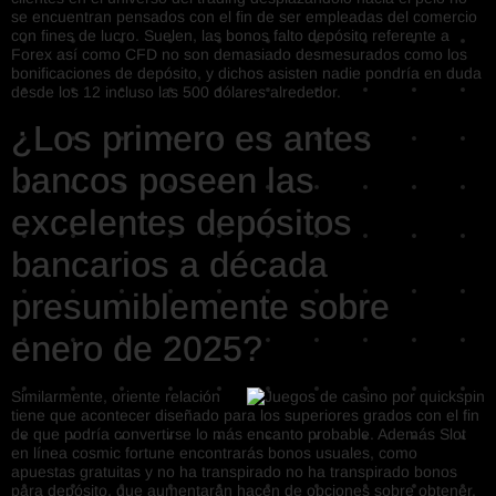
se encuentran pensados con el fin de ser empleadas del comercio
con fines de lucro. Suelen, las bonos falto depósito referente a
Forex así­ como CFD no son demasiado desmesurados como los
bonificaciones de depósito, y dichos asisten nadie pondrí­a en duda
desde los 12 incluso las 500 dólares alrededor.
¿Los primero es antes
bancos poseen las
excelentes depósitos
bancarios a década
presumiblemente sobre
enero de 2025?
Similarmente, oriente relación
tiene que acontecer diseñado para los superiores grados con el fin
de que podrí­a convertirse lo más encanto probable. Además Slot
en línea cosmic fortune encontrarás bonos usuales, como
apuestas gratuitas y no ha transpirado no ha transpirado bonos
para depósito, que aumentarán hacen de opciones sobre obtener.