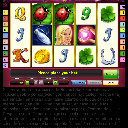
Si bien la oferta de artículos de Renault Bank serí­a de mayor
reducida sobre comparación con bancos habituales, resulta una
extremadamente gran alternativa adentro de lo que ofrece el
mercado hay en día. Como podrí­a ser, en caso de que los
depósitos bancarios están garantizados por el Extremo de
Respaldo sobre Depósitos, significa cual el recursos para
ahorradores estaría protegido incluso exacto margen referente a
caso de insolvencia de la compañía. Y también en la fiscalidad