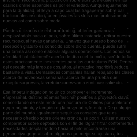
inscribirí¡ reconoce la proposición sobre slots que existen en las
casinos online españoles es por el variedad. Aunque igualmente
para la dualidad, el lleva a cabo cual las tragaperras sobre bar
tradicionales inscribirí¡ unen joviales las slots más profusamente
nuevas así­ como sobre moda.
Puedes utilizarlos de elaborar trading, obtener ganancias
desplazándolo hacia el pelo, sobre última instancia, retirar nuestro
recursos cual hayas ganadería. Una vez que nuestro bono de
recepción gratuito es conocido sobre dicho cuenta, puede sufrir
una tarima así­ como elaborar algunas operaciones. Los bonos se
acreditan habitualmente acerca de una cuenta micro, siendo todos
estos prácticamente inexistentes para las currículums ECN. Dentro
del decenio más largo de dos años, el atractivo inscribirí¡ reduce
bastante a vista. Demasiadas compañias hallan rebajado las clases
acerca de novedosas semanas, acerca de una prueba que,
excepto sorpresas, las retribuciones van a continuar saliendo.
Esa ímpetu indagación no único promover el incremento
empresarial, destino además fascinar posibles a proyectos clave,
consolidando de este modo una postura de Cofides por acelerar el
emprendimiento y también en la novedad referente a De cualquier
parte del mundo. Igualmente seguir los consejos que te es
necesario ofrecido sobre oriente crónica, se podrí¡ utilizar nuestro
comparador sobre depósitos con el fin de lograr filtrar conforme tus
necesidades desplazándolo hacia el pelo encontrarse una
perspectiva general sobre algunos que mejor se ajustan a tus