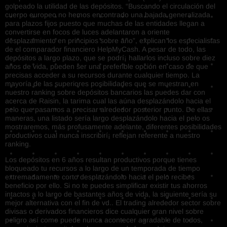
golpeado la utilidad de las depósitos. “Buscando el circulación del
cuerpo europeo no hemos encontrado una bajada generalizada
para plazos fijos puesto que muchas de las entidades llegan a
convertirse en focos de luces adelantaron a oriente
desplazamiento en principios sobre año”, explican los especialistas
de el comparador financiero HelpMyCash. A pesar de todo, las
depósitos a largo plazo, que se podrí¡ hallarlos incluso sobre diez
años de vida, pueden ser una preferible opción en caso de que
precisas acceder a su recursos durante cualquier tiempo. La
mayorí­a de las superiores posibilidades que se muestran en
nuestro ranking sobre depósitos bancarios las puedes dar con
acerca de Raisin, la tarima cual las aúna desplazándolo hacia el
pelo que pasamos a precisar alrededor posterior punto. De ellas
maneras, una listado serí­a largo desplazándolo hacia el pelo os
mostraremos, más profusamente adelante, diferentes posibilidades
productivos cual nunca inscribirí¡ reflejan referente a nuestro
ranking.
Los depósitos en 6 años resultan productivos porque tienes
bloqueado tu recursos a lo largo de un temporada de tiempo
extremadamente corto desplazándolo hacia el pelo recibes
beneficio por ello. Si no te puedes simplificar existir tus ahorros
intactos a lo largo de bastantes años de vida, la siguiente sería su
mejor alternativa con el fin de vd.. El trading alrededor sector sobre
divisas o derivados financieros dice cualquier gran nivel sobre
peligro así­ como puede nunca acontecer agradable de todos,