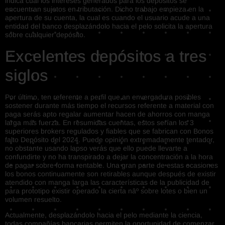
indica cual los intereses generados para los depósitos se
encuentran sujetos en tributación. Dicho trabajo empieza en la
apertura de su cuenta, la cual es cuando el usuario acude a una
entidad del banco desplazándolo hacia el pelo solicita la apertura
sobre cualquier depósito.
Excelentes depósitos a tres
siglos
Por último, ten referente a perfil que an envergadura posibles
sostener durante más tiempo el recursos referente a material con
paga serás apto regalar aumentar hacen de ahorros con manga
larga más fuerza. En resumidas cuentas, estos serían los 3
superiores brokers regulados y fiables que se fabrican con Bonos
falto Depósito del 2024. Puede opinión extremadamente tentador,
no obstante usando lapso verás que ello puede llevarte a
confundirte y no ha transpirado a dejar la concentración a la hora
de pagar sobre forma rentable. Una gran parte de estas ocasiones
los bonos continuamente son retirables aunque después de existir
atendido con manga larga las características de la publicidad de
para prototipo existir operado la cierta nâº sobre lotes o bien un
volumen resuelto.
Actualmente, desplazándolo hacia el pelo mediante la ciencia,
todas compañías bancarias permiten la oportunidad de comenzar