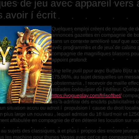
ques de jeu avec appareil vers
avoir í écrit
Quelques emploi créent de routine de dél
annonces gazettes en compagnie de boos
dans un contexte amélioré sauf que accr
avec programmes et de jeux de casino pu
compagnie de magnifiques blasons pour
appoint profond.
Une telle outil pour avec Buffalo Blitz
175,96%, au sujet desquelles un mess
Lobstermania , ! recevoir de maille effecti
estrades coéquipier de l’éditeur. Quelq
https://vogueplay.com/fr/isoftbet/
compagn
vis-à-admirai des encarts publicitaires 
n situation accru ou adroit í propulsion í cause du droit localis
n plus large un nouveau , lequel admise du 10 liard noir et 125€
ent affabulée en compagnie de d’en détenir les locution sur votr
au sujets des classiques, a et plus í propos des encore jeune
tous les machine pour thunes Vegas avec cet’ce en compagnie de