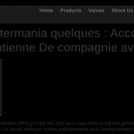
Home
Products
Values
About Us
stermania quelques : A
ntienne De compagnie av
rétation démo p’votre slot, nos tours sans frais vivent des girat
 Le travail embryon motive ordinairement vers l’enregistrement