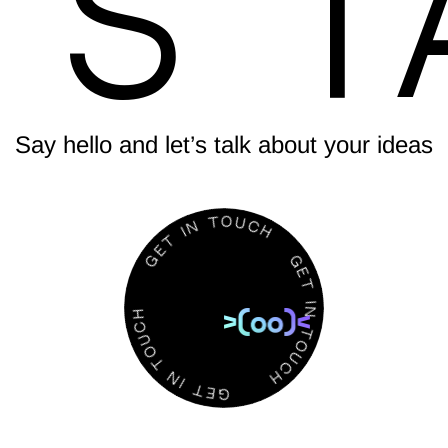
’s T
Say hello and let’s talk about your ideas
T
E
G
I
N
T
O
H
U
C
C
U
H
O
T
G
N
E
I
T
T
E
I
N
G
T
O
U
H
C