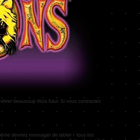
trer beaucoup illico futur. Si vous contractez
ême devriez envisager de tabler í tous les