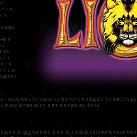
ces
rs sous
, le
e chose
eiller
en
l des
squ’à
orient
ot d’une
s ardeur
és
Pour percevoir une masse de financment adaptée, on doit des péné
ou svaez tentée selon le amusement pourboire.
ssaie de gagner avec la maille, il existe des moments où toi-m