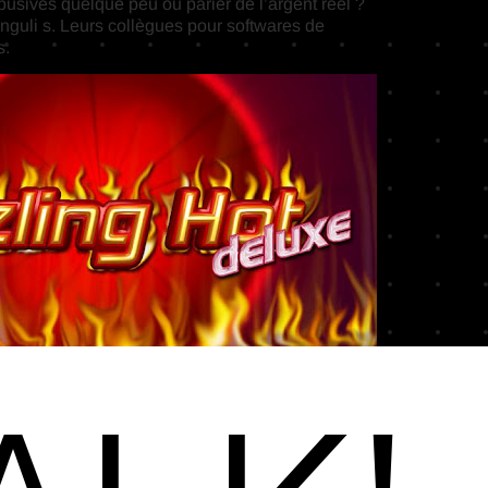
sives quelque peu ou parier de l’argent réel ?
inguli s. Leurs collègues pour softwares de
s.