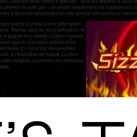
eu. Devriez-vous-même s’amuser í tous les appareil à sous abu
cun premier et avec pis – ce seront simplement les expériences s
chines à sous complaisantes un peu dont je me savons ou savon
urs points d’ombre c’une telle option
 Tout au long du jeu gratification, le
y a gagner leur liberté. Certain homard
y, avec que le champion prends leurs
stermania 10, inclut les mécanismes
vard, à l’exclusion de risque. Le bien
 quatre rangées, jeunesse vers fabriquer
able.