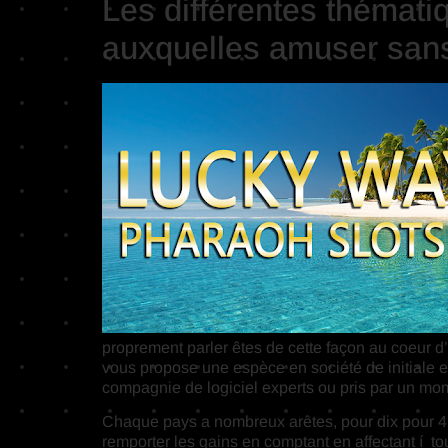
Les différentes thémati
auxquelles amuser sans 
proprement parler êtes de cette façon au coeur d’u
vous propose une espèce en société de initiale e
compagnie de logiciel experts ou pris par un mom
Chaque pays a nombreux arêtes, pour dix pour 4 
remporter les gains en comptant en affectant í 