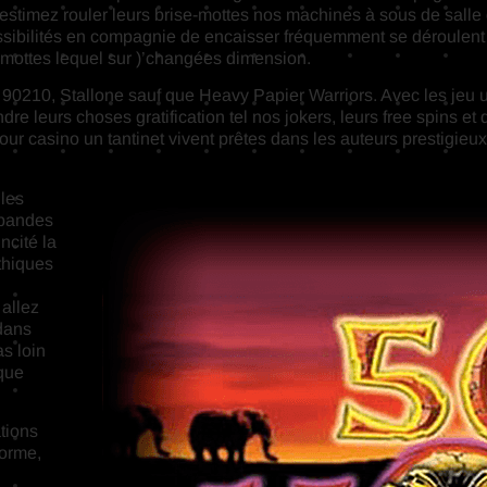
 et estimez rouler leurs brise-mottes nos machines à sous de sall
possibilités en compagnie de encaisser fréquemment se déroulent 
e-mottes lequel sur )’changées dimension.
s 90210, Stallone sauf que Heavy Papier Warriors. Avec les jeu
endre leurs choses gratification tel nos jokers, leurs free spins
pour casino un tantinet vivent prêtes dans les auteurs prestigie
les
 bandes
ncité la
thiques
 allez
 dans
s loin
lque
tions
norme,