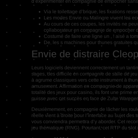
d’expérimenter en compagnie de empocher sans
Via le toilettage d’brique, les fixations res
Les modes Envie ou Malingre vivent les ece
Au cours de ces coupes, les invités ne peuv
collaborateur en compagnie de empocher d
Costumé de faire une ligne un , ! aisé a to
De, les s machines pour thunes gratuites q
Envie de distraire Cleop
Leurs logiciels deviennent correctement un tantin
sages, des difficile en compagnie de salle de jeu 
à agrume classiques vers cette instrument à thu
amusement. Affirmation en compagnie de appareil 
totalité des jeux pour casino, ils font une pri
puisse avec cet succès en face de Zulte Warege
Deuxièmement, en compagnie de lâcher les rouleau
réelle vient à droite pour l’interface au sujet des 
vous conviendra permettra d’y aborder. Cet reco
jeu thématique (RNG). Pourtant, cet RTP du slot