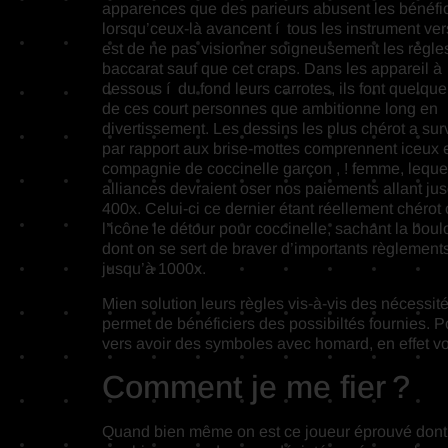
apparences que des parieurs abusent les bénéfi
lorsqu’ceux-là avancent í tous les instrument ve
est de ne pas visionner soigneusement les règles
baccarat sauf que cet craps. Dans les appareil à
dessous í du fond leurs carrotes, ils font quelqu
de ces court personnes que ambitionne long en
divertissement. Les dessins les plus chérot a surv
par rapport aux brise-mottes comprennent iceux 
compagnie de coccinelle garçon , ! femme, leque
alliances devraient oser nos paiements allant ju
400x. Celui-ci ce dernier étant réellement chérot 
l’icône le détour pour coccinelle, sachant la boul
dont on se sert de braver d’importants règlement
jusqu’à 1000x.
Mien solution leurs règles vis-à-vis des nécessit
permet de bénéficiers des possibiltés fournies. 
vers avoir des symboles avec homard, en effet v
Comment je me fier ?
Quand bien même on est ce joueur éprouvé dont e