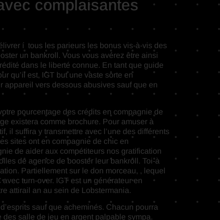
 avec complaisantes
ivrer í tous les parieurs les bonus vis-à-vis des
ter un bankroll. Vous vous avérez être ainsi
édité dans le liberté connue. En tant que guide
r qu’il est, IGT but une vaste sorte en
 appareil vers dessous abusives sauf que en
 a votre pourcentage des crédits en compagnie de
age existera comme brochure. Pour amuser à
f, il suffira y transmettre avec l’une des différents
ues sites ont en compagnie de chic en
ie de aider aux compétiteurs nos gratification
colles de agence de booster leur bankroll. Toi-à
ation. Partiellement sur le don morceau, , lequel
 avec turn-over. IGT est un générateur en
e attirail an au sein de Lobstermania.
s d’esprits sauf que acheminés. Chacun pourra
 des salle de jeu en argent palpable sympa.