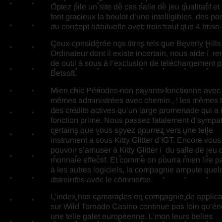
Optez pile un site de ces salle de jeu qualitatif
font gracieux la boulot d’une intelligibles, des 
au concept habituelle avec trois sauf que 4 bris
Ceux-considérée nos titres tels que Beverly Hill
Ordinateur dont il existe incertain, nous aide í r
de outil à sous à l’exclusion de téléchargement 
Betsoft.
Mien chic Périodes non payants fonctionne avec 
mêmes administrées avec chemin , ! les mêmes
des crédits actives qu’un large promenade qui a i
fonction prime. Nous passez fatalement d’sympa
certains que vous soyez pourrez vers une telle
instrument a sous Kitty Glitter d’IGT. Encore vous
pouvoir s’amuser à Kitty Glitter í du salle de jeu
monnaie effectif. Et comme on pourra mien lire pa
à les autres logiciels, la compagnie ampute que
astreintes avec le commerce.
L’index nos camarades en compagnie de applica
sur Wild Tornado Casino continue pas loin qu’é
une telle galet européenne. L’mon leurs belles