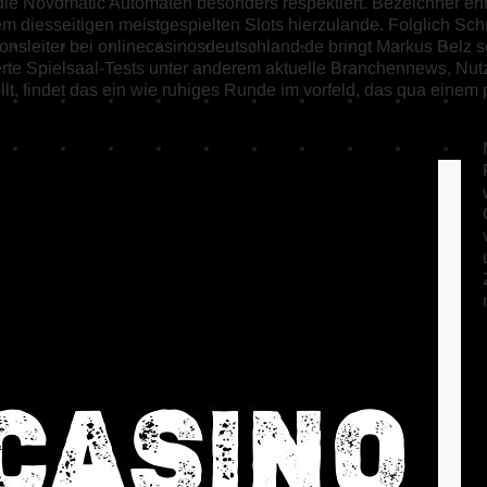
d die Novomatic Automaten besonders respektiert. Bezeichner en
m diesseitigen meistgespielten Slots hierzulande. Folglich Schr
nsleiter bei onlinecasinosdeutschland.de bringt Markus Belz
llierte Spielsaal-Tests unter anderem aktuelle Branchennews, Nutz
 findet das ein wie ruhiges Runde im vorfeld, das qua einem p