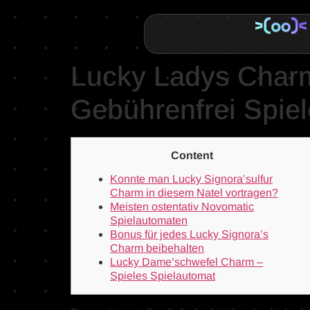
Lucky Ladys Charm
Gebührenfrei Spie
Content
Konnte man Lucky Signora’sulfur
Charm in diesem Natel vortragen?
Meisten ostentativ Novomatic
Spielautomaten
Bonus für jedes Lucky Signora’s
Charm beibehalten
Lucky Dame’schwefel Charm –
Spieles Spielautomat