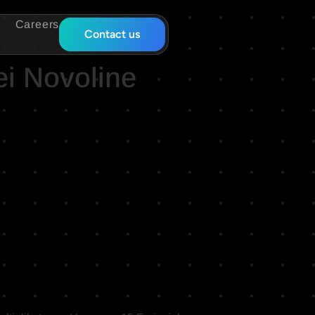
Careers
Contact us
i Novoline