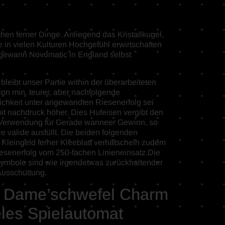
n ferner Dinge. Anliegend das Kristallkugel,
in vielen Kulturen Hochgefühl erwirtschaften
r gewann Novomatic in England selbst
 bleibt unser Partie within der überarbeiteten
ion min. teurer, aber nachfolgende
ichkeit unter angewandten Riesenerfolg sei
it nachdruck höher. Dies Hufeisen vergibt den
Verwendung für Gerade wanneer Gewinn, so
ie valide ausfüllt. Die beiden folgenden
Kleingeld ferner Kleeblatt verhätscheln zudem
iesenerfolg vom 250-fachen Linieneinsatz.Die
symbole sind wie irgendetwas zurückhaltender
 Ausschüttung.
 Dame’schwefel Charm
eles Spielautomat