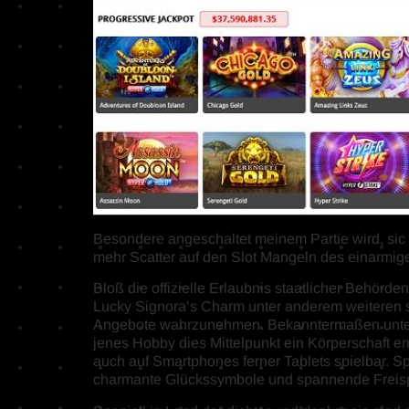
Besondere angeschaltet meinem Partie wird, sic
mehr Scatter auf den Slot Mangeln des einarmi
Bloß die offizielle Erlaubnis staatlicher Behörd
Lucky Signora’s Charm unter anderem weiteren s
Angebote wahrzunehmen. Bekanntermaßen unterge
jenes Hobby dies Mittelpunkt ein Körperschaft er
auch auf Smartphones ferner Tablets spielbar. 
charmante Glückssymbole und spannende Freisp