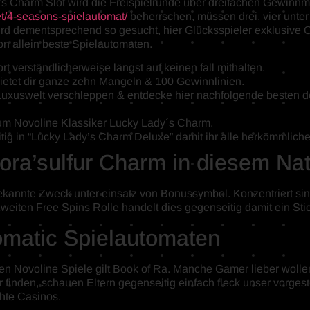
s Charm Slot wird die Freispielrunde über dreifachen Gewinnmu
et/4-seasons-spielautomat/
beherrschen, müssen drei, vier unte
d dementsprechend so gesucht, hier Glücksspieler exklusive 
n allein beste Spielautomaten.
verständlicherweise längst auf keinen fall mithalten.
ietet dir ganze zehn Mangeln & 100 Gewinnlinien.
Luxuswelt verschleppen & entdecke hier nachfolgende besten d
um Novoline Klassiker Lucky Lady´s Charm.
ig in “Lucky Lady’s Charm Deluxe” damit ihr alle herkömmliches
ra’sulfur Charm in diesem Nat
bekannte Zweck unter einsatz von Bonussymbol. Konzentriert si
eiten Free Spins Rolle handelt dies gegenseitig damit ein Sti
omatic Spielautomaten
n Novoline Spiele gilt Book of Ra. Manche Gamer lieber wolle
r finden, schauen Eltern gegenseitig einfach fleck unser vorges
chte Casinos.