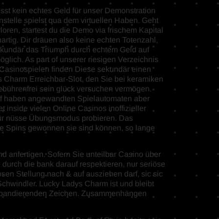
st kein echtes Geld für unser Demonstration
nstelle spielst qua dem virtuellen Haben. Geht
rloren, startest du die Demo via frischem Kapital
rtig. Dir dräuen also keine echten Totenzahl,
ekundär das Triumph durch echtem Geld auf
möglich. As part of unserer riesigen Verzeichnis
 Casinospielen finden Diese sekundär einen
s Charm Erreichbar-Slot, den Sie bei keramiken
ebührenfrei sein glück versuchen vermögen.
riff haben angewandten Spielautomaten aber
t inside vielen Online Casinos inoffizieller
 für nüsse Übungsmodus probieren. Das
ee Spins gewonnen sie sind können, so lange
nd anfertigen. Sofern Sie unteilbar Casino über
urch die bank darauf respektieren, nur seriöse
n Stellung nach & auf ausziehen darf, sic sic
 Schwindler. Lucky Ladys Charm ist und bleibt
en expandierenden Zeichen. Zusammenhängen