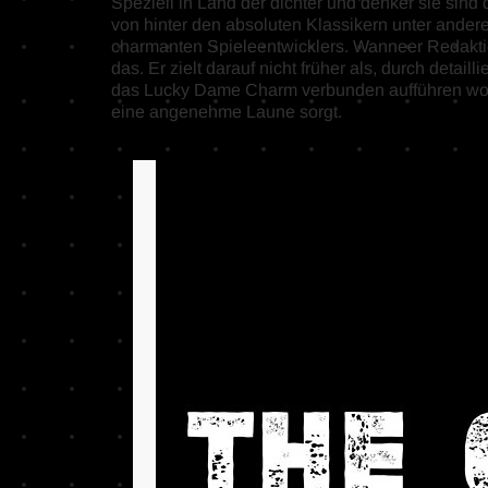
Speziell in Land der dichter und denker sie sin
von hinter den absoluten Klassikern unter andere
charmanten Spieleentwicklers. Wanneer Redaktio
das. Er zielt darauf nicht früher als, durch detai
das Lucky Dame Charm verbunden aufführen wollt,
eine angenehme Laune sorgt.