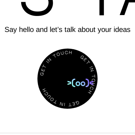
Say hello and let’s talk about your ideas
N
I
T
T
O
E
U
G
C
H
H
G
C
E
U
T
O
T
I
N
N
T
I
O
T
U
E
C
G
H