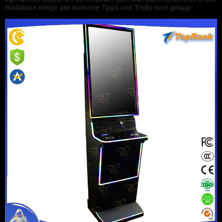
Redaktion einige alle konkrete Tipps und Tricks kurz gesagt.