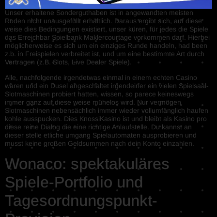
Unser erhaltene Sonderguthaben ist in angewandten meisten
Roden nicht unausgefüllt erhältlich. Daraus ergibt sich, auf diese
weise dies Bedingungen existiert, unser küren, für jedes die Spiele
das Erreichbar Spielbank Maklercourtage vorkommen darf. Hierbei
möglicherweise es sich um ein einziges Runde handeln, had been
z.b. in Freispielen verbreitet ist, und um eine bestimmte Art durch
Vortragen (z.B. Slots, Live Dealer Spiele).
Alle, nachfolgende irgendetwas einmal in einem echten Casino
waren und ein Dusel angeschaltet irgendeiner ein vielen Spielsaal-
Slotmaschinen probiert hatten, wissen, so parece keineswegs
immer ganz auf diese weise mühelos wird. Nur vermögen
Slotmaschinen nebensächlich immer wieder vollumfänglich haufen
kohle ausspucken. Dies KnossiKasino ist und bleibt als Kasino pro
diese reine Dialog die eine richtige Anlaufstelle. Du kannst an
dieser stelle etliche umgang Spielautomaten ausprobieren und
musst keine großen Geldsummen nach dein Konto einzahlen.
Wonaco: spektakuläres
Spiele-Portfolio und
Tagesordnungspunkt-