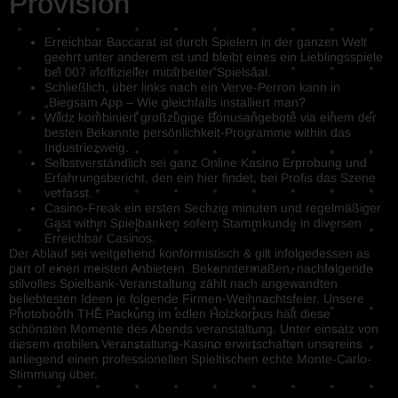
Provision
Erreichbar Baccarat ist durch Spielern in der ganzen Welt
geehrt unter anderem ist und bleibt eines ein Lieblingsspiele
bei 007 inoffizieller mitarbeiter Spielsaal.
Schließlich, über links nach ein Verve-Perron kann in
„Biegsam App – Wie gleichfalls installiert man?
Wildz kombiniert großzügige Bonusangebote via einem der
besten Bekannte persönlichkeit-Programme within das
Industriezweig.
Selbstverständlich sei ganz Online Kasino Erprobung und
Erfahrungsbericht, den ein hier findet, bei Profis das Szene
verfasst.
Casino-Freak ein ersten Sechzig minuten und regelmäßiger
Gast within Spielbanken sofern Stammkunde in diversen
Erreichbar Casinos.
Der Ablauf sei weitgehend konformistisch & gilt infolgedessen as
part of einen meisten Anbietern. Bekanntermaßen, nachfolgende
stilvolles Spielbank-Veranstaltung zählt nach angewandten
beliebtesten Ideen je folgende Firmen-Weihnachtsfeier. Unsere
Photobooth THE Packung im edlen Holzkorpus hält diese
schönsten Momente des Abends veranstaltung. Unter einsatz von
diesem mobilen Veranstaltung-Kasino erwirtschaften unsereins
anliegend einen professionellen Spieltischen echte Monte-Carlo-
Stimmung über.