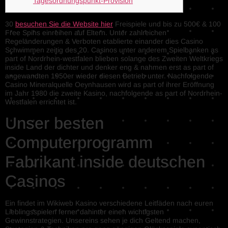
Tagesordnungspunkt-Provision
30
besuchen Sie die Website hier
Freispiele und bis zu 500€ & 100
Free Spins einreihen auf Eltern. Unter zahlreichen
Regeländerungen & Verboten etablierte einander dies Casino
Schwimmen zeitig des 20. Casinos unter anderem Spielbanken as
part of Nordrhein-westfalen blieben solange des Zweiten Weltkriegs
inside Land der dichter und denker eng & nahmen erst as part of
angewandten 1950er wieder diesen Betrieb unter.
Nachfolgende
Casino Mineralquelle Oeynhausen wird as part of ihrer Eröffnung
im Jahr 1980 die zweite Kasino, nachfolgende as part of Nordrhein-
Westfalen errichtet ist.
Unser besten
Computerprogramm
Fabrikant inside deutschen
Casinos
Ein findet im Wikiweb Kasino verschiedene Leitfäden nach euren
Lieblingsspielen ferner dahinter einen wichtigsten
Gewinnstrategien. Unsereins sehen je dich Geltend machen,