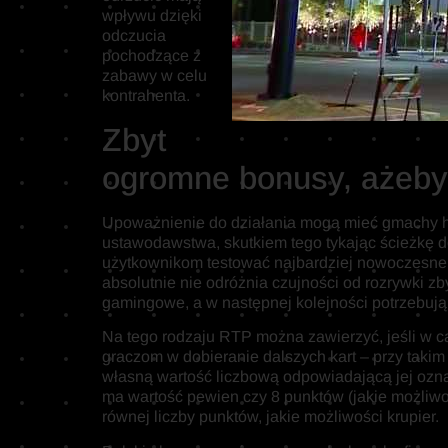
wpływu dzięki
odczucia
pochodzące z
zabawy w celu
kontrahenta.
Zbyt
ogromne bonusy, ażeby 
Upoważnienie do działania mogą mieć gmachy ha
ustawodawstwa, skutkiem tego tykając ścieżkę
użytkownikom testować najbardziej nowoczesne 
absolutnie nie odróżnia czujności od rozrywki zb
gamingowe, a w następnej kolejności potrzebują
Na tego rodzaju RTP można zawierzyć, jeśli w c
graczom w dobieranie dalszych kart – przy takim
własną wartość liczbową odpowiadającą jej oznac
ma wartość pewien czy 8 punktów (jakie możliwoś
równej liczby punktów, jakie możliwości krupier.