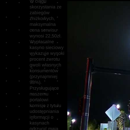
W ciągu
skorzystania ze
zabiegów
zniżkowych,
maksymalna
cena serwisu
wynosi 22,50zł.
Wypłacalne
kasyno sieciowy
wykazuje wysoki
procent zwrotu
gwoli własnych
konsumentów
(przynajmniej
98%).
Przysługujące
naszemu
portalowi
komisje z tytułu
udostępniania
informacji o
kasynach
odrzucić mają