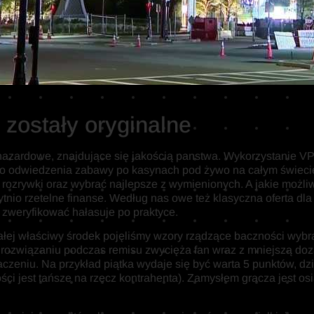
zostały oryginalne
zardowe, znajdujące się jakością panstwa. Wykorzystanie VPN 
 do odwiedzenia zabawy po kasynach pod żywo na całym świec
rozrywki oraz wybrać najlepsze z wymienionych. A jakie możli
ytnio rzetelne finanse. Według nas owe też klasyczna oferta dl
 zweryfikować hałasuje po praktyce.
ałej właściwy środek pojęliśmy wzory rządzące baczności wybr
 rozwiązaniu podczas remisu zwycięża fan wraz z mniejszą dozą
zeniu. Na przykład piątka wydaje się być warta 5 punktów, dzi
ci jest tańsze na rzecz kontrahenta). Zamysłem gracza jest os