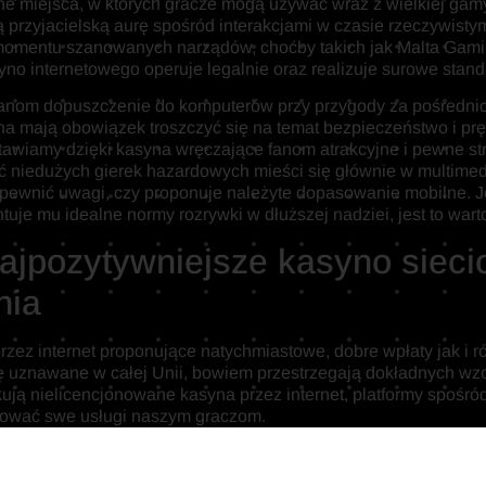
ne miejsca, w których gracze mogą używać wraz z wielkiej g
ą przyjacielską aurę spośród interakcjami w czasie rzeczywist
 od momentu szanowanych narządów, choćby takich jak Malta Gam
no internetowego operuje legalnie oraz realizuje surowe stand
ją fanom dopuszczenie do komputerów przy przygody za pośredn
syna mają obowiązek troszczyć się na temat bezpieczeństwo i pr
awiamy dzięki kasyna wręczające fanom atrakcyjne i pewne stra
ość niedużych gierek hazardowych mieści się głównie w multimed
upewnić uwagi, czy proponuje należyte dopasowanie mobilne. Je
uje mu idealne normy rozrywki w dłuższej nadziei, jest to warto
jpozytywniejsze kasyno sieci
nia
ez internet proponujące natychmiastowe, dobre wpłaty jak i ró
się uznawane w całej Unii, bowiem przestrzegają dokładnych w
kują nielicencjonowane kasyna przez internet, platformy spośr
erować swe usługi naszym graczom.