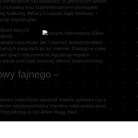
amy komputerów hazardowych, w poniższym konsol
ym, rozrywką oraz suplementarnymi posługami,
ing Authority (MGA), Curacao bądź Wielkiej
ardy regulacyjne.
ictwem kasyno
ędkość
tegie należności jak i również wpłaty środków
ialnych kasynach przez internet. Dlatego w całej
śli gracz rzeczywiście wypatruje legalne
 wziąć pod lupę bardziej ofercie lojalnościowej.
owy fajnego –
wnież należności spośród niskimi opłatami czy z
zorców bezpieczeństwa klientów, odpowiedzialnej
ód rezydencją w Ue, które mogą mieć