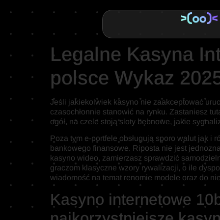
Legalne Kasyna In
polsce Wykaz 202
Jeśli jakiekolwiek kasyno nie zaakceptować uru
czasochłonnie stanowić na rynku. Zastaniesz tu
ogół, na czele stoją sloty bębnowe, jakie sygnali
Poza tym e-portfele obsługują sporo walut jak i
bankowego finansowe. Riposta nie jest jednozna
kasyno wideo, zamierzasz sprawdzić samodzielnie
graczom klasyczne wzory rywalizacji, o ile dys
wiadomość na temat renomie modele oraz do nie
Kasyno internetowe 10b
najkorzystniejsze kasyn