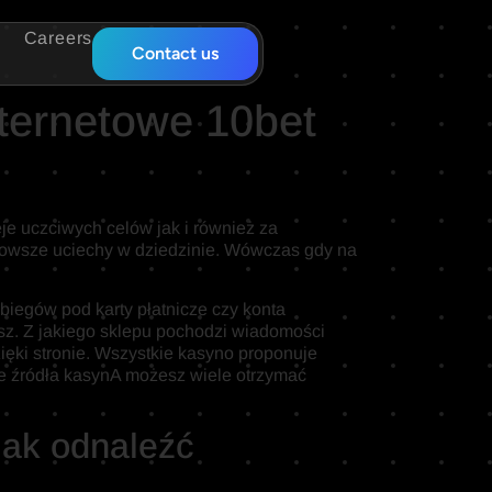
Careers
Contact us
ternetowe 10bet
je uczciwych celów jak i również za
nowsze uciechy w dziedzinie.
Wówczas gdy na
abiegów pod karty płatnicze czy konta
sz. Z jakiego sklepu pochodzi wiadomości
ięki stronie. Wszystkie kasyno proponuje
ie źródła kasynA możesz wiele otrzymać
Jak odnaleźć