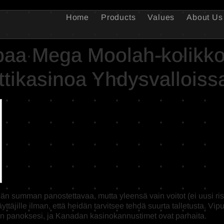
Home
Products
Values
About Us
a Mega Moolah-kolikko
ettikasinoa Yhdysvallois
n summan panostettavaa, mutta yleensä vain voitot (ei uusi riski
äyttäjille ilman, että heidän tarvitsee tehdä suurta talletusta.
Vipu
in panoksesi, ja Kanadan kasinokannustimet ovat parhaita.