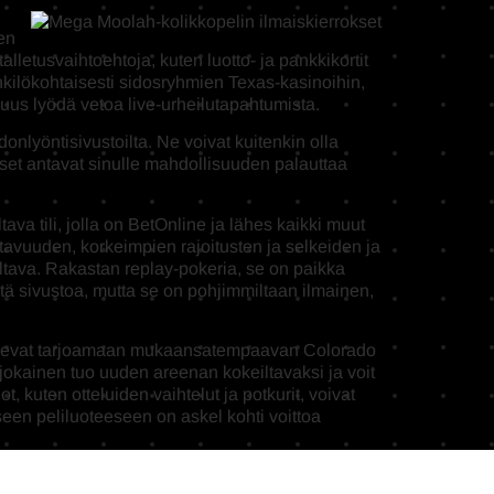
en
alletusvaihtoehtoja, kuten luotto- ja pankkikortit
kilökohtaisesti sidosryhmien Texas-kasinoihin,
uus lyödä vetoa live-urheilutapahtumista.
onlyöntisivustoilta. Ne voivat kuitenkin olla
joukset antavat sinulle mahdollisuuden palauttaa
ava tili, jolla on BetOnline ja lähes kaikki muut
tavuuden, korkeimpien rajoitusten ja selkeiden ja
valtava. Rakastan replay-pokeria, se on paikka
tä sivustoa, mutta se on pohjimmiltaan ilmainen,
ttelevat tarjoamaan mukaansatempaavan Colorado
jokainen tuo uuden areenan kokeiltavaksi ja voit
kuten otteluiden vaihtelut ja potkurit, voivat
een peliluoteeseen on askel kohti voittoa