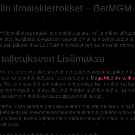
in ilmaiskierrokset – BetMGM 
t Yhdysvalloissa saatavilla olevista uusista live- ja online-uhkap
on sivuilta (tässä) löytääksesi osavaltion laillisia pelisivustoja
ntia sen jälkeen, kun Lok Sabha hyväksyi sen parlamentin mons
i talletukseen Lisämaksu
i on kenties uusin esimerkki nettipokerisivustoista, jotka läht
tukset rahojen käsittelyssä, joten pelaajat ja
Mega Moolah-kolikko
Tie, jolla käyt läpi nettipokerin lyhyen historian, on täynnä jäänt
ynkemmästä, oli tilaa sille, että lähtöjen sisällä niistä tuli pare
vat aiemmin kiehtova osa nettipokeriteollisuutta.
ien perhe, jossa pelaajat panostavat enemmän sen mukaan, mikä k
kahdessa tai useammassa maassa rekisteröity pokerisivusto sanoo
 pöydässä. Koska pokeria hallinnoidaan osavaltion tasolla, virall
valtiossa.
 urheiluvedonlyöntisivustojen laajentumiselle.