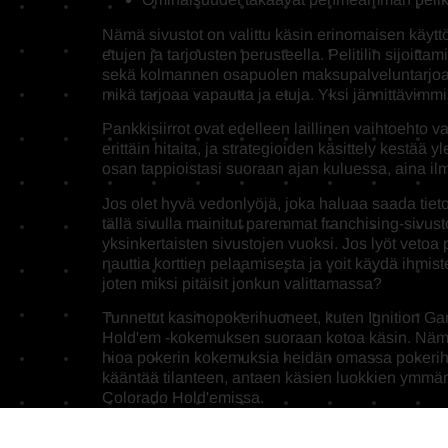
Nämä sivustot on valittu käsin erinomaisen käy
etujen ja tarjousten perusteella. Pelitilin sijoitt
sekä kolmannen osapuolen maksupalveluntarjoajat
mikä tarjoaa vapautta ja etuja. Yksi jännittävim
Pankkisiirrot ovat edelleen laillinen vaihtoehto 
erittäin hitaita, ja strategioiden käsittely kestää
osan tappioistasi suoraan ajan kuluessa, aina ilm
Jos olet hyvä vedonlyöjä, joka haluaa saada tietoo
tällä sivulla mainitut paremmat franchising-sivu
yksinkertaisten sivustojen vuoksi. Jos lyöt vetoa 
nauttia korttien pelaamisesta ja voit käydä ihmi
joten miksi pitäisit jonkun valittamassa?
Tunnetut kasinopokerihuoneet, kuten Ignition G
Hold'em -kokemuksen suoraan kotoa käsin. Nämä pa
hioa pokerin kokemuksia heidän omassa pokerihuon
kääntää tilanteen, antaen käsien luokkien ymmär
Colorado Hold'emissa.