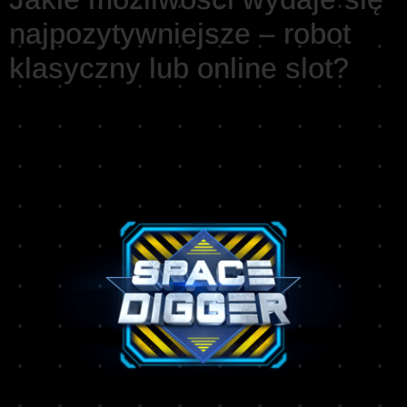
najpozytywniejsze – robot
klasyczny lub online slot?