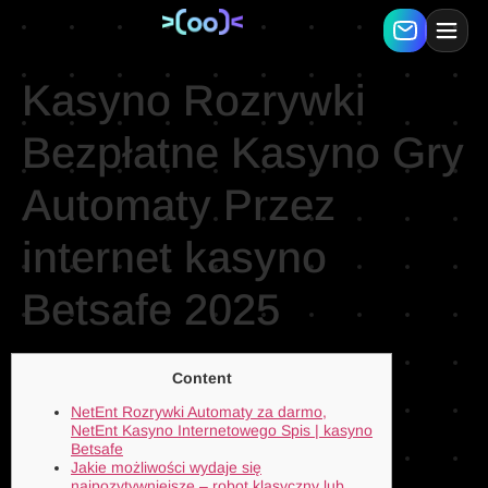
Kasyno Rozrywki
Bezpłatne Kasyno Gry
Automaty Przez
internet kasyno
Betsafe 2025
Content
NetEnt Rozrywki Automaty za darmo,
NetEnt Kasyno Internetowego Spis | kasyno
Betsafe
Jakie możliwości wydaje się
najpozytywniejsze – robot klasyczny lub