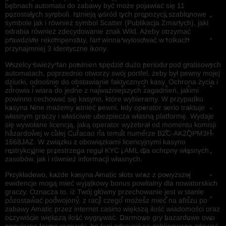
bębnach automatu do zabawy być może pojawiać się 11
pozostałych symboli. Istnieją wśród tych propozycji szablonowe
symbole jak i również symbol Scatter (Publikacja Zmarłych), jaki
odrabia również zdecydowanie znak Wild. Ażeby otrzymać
prawdziwe rekompensaty, fan winna wylosować w rolkach
przynajmniej 3 identyczne ikony.
Wszelcy świeży fan powinien spędzić dużo periodu pod gratisowych
automatach, poprzednio otworzy swój portfel, żeby był pewny mojej
dziurki, odnośnie do obstawianie faktycznych kasy. Ochrona życia i
zdrowia i wiara do jedne z najważniejszych zagadnień, jakimi
powinno cechować się kasyno, które wybieramy. W przypadku
kasyna Nine możemy istnieć pewni, hdy operator serio traktuje
własnym graczy i właściwie ubezpiecza własną platformę. Wydaje
się wywołane licencją, jaką operator wyżebrał od momentu komisji
hazardowej w całej Curacao na temat numerze B2C-AK2QPM3H-
1668JAZ. W związku z obowiązkami licencyjnymi kasyno
restrykcyjnie przestrzega reguł KYC i AML dla ochrony własnych
zasobów, jak i również informacji własnych.
Przykładowo, każde kasyna Amatic slots wraz z powyższej
ewidencje mogą mieć wyjątkowy bonus powitalny dla nowatorskich
graczy. Oznacza to, iż Twój główny przechowanie jest w stanie
pozostawać podwojony, z racji czego możesz mieć na afiszu po
zabawy Amatic przez internet casino większą ilość wiadomości oraz
oczywiście większą ilość wygrywać. Darmowe gry hazardowe owo