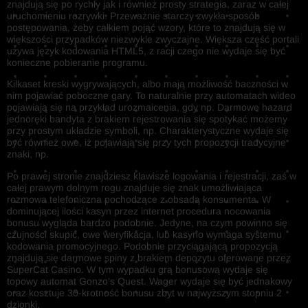
znajdują się po rychły jak i również prosty strategia, zaraz w całej
uruchomieniu rozrywki. Przeważnie starczy zwykła sposób
postępowania, żeby całkiem pojąć wzory, które to znajdują się w
większości przypadków niezwykle zwyczajne. Większa część portali
używa język kodowania HTML5, z racji czego nie wydaje się być
konieczne pobieranie programu.
Kilkaset kreski wygrywających, albo mają możliwość baczności w
nim pojawiać poboczne gary. To naturalnie przy automatach wideo
pojawiają się na przykład urozmaicenia, gdy np. Darmowe hazard
jednoręki bandyta z brakiem rejestrowania się spotykać możemy
przy prostym układzie symboli, np. Charakterystyczne wydaje się
być również owe, iż pojawiają się przy tych propozycji tradycyjne
znaki, np.
Po prawej stronie znajdziesz klawisze logowania i rejestracji, zaś w
całej prawym dolnym rogu znajduje się znak umożliwiająca
rozmowa telefoniczna pochodzące z obsadą konsumenta. W
dominującej ilości kasyn przez internet procedura nocowania
bonusu wygląda bardzo podobnie. Jedyne, na czym powinno się
czujności skupić, owe weryfikacja, lub kasyno wymaga systemu
kodowania promocyjnego. Podobnie przyciągającą propozycją
znajdują się darmowe spiny z brakiem depozytu oferowane przez
SuperCat Casino. W tym wypadku grą bonusową wydaje się
topowy automat Gonzo’s Quest. Wager wydaje się być jednakowy
oraz kosztuje 30-krotność bonusu zbyt w najwyższym stopniu 2
dzionki.