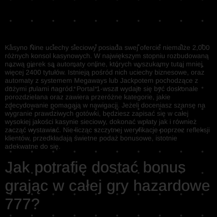
Kasyno Nine uciechy sieciowy posiada swej ofercie niemalże 2,000
różnych konsol kasynowych. W największym stopniu rozbudowaną
nazwą gierek są automaty online, których wyszukamy tutaj mniej
więcej 2400 tytułów. Istnieją pośród nich uciechy biznesowe, oraz
automaty z systemem Megaways lub Jackpotem pochodzące z
dużymi pulami nagród. Portal 1-wsza wydaje się być doskonale
porozdzielana oraz zawiera przeróżne kategorie, jakie
zdecydowanie pomagają w nawigacji. Jeżeli doceniasz szansę na
wygranie prawdziwych gotówki, będziesz zapisać się w całej
wysokiej jakości kasynie sieciowy, dokonać wpłaty jak i również
zacząć wystawiać. Nie licząc szczytnej weryfikacje poprzez refleksji
klientów, przedkładają świetne podaż bonusowe, istotnie
adekwatne do się.
Jak potrafię dostać bonus
grając w całej gry hazardowe
777?