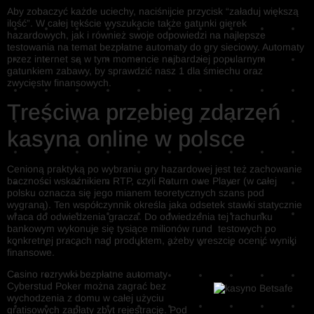
Aby zobaczyć każde uciechy, naciśnijcie przycisk “załaduj większą
ilość”. W całej tekście wyszukacie także gatunki gierek
hazardowych, jak i również swoje odpowiedzi na najlepsze
testowania na temat bezpłatne automaty do gry sieciowy. Automaty
przez internet są w tym momencie najbardziej popularnym
gatunkiem zabawy, by sprawdzić nasz 1 dla śmiechu oraz
zwycięstw finansowych.
Treściwa przebieg zdarzeń
kasyna online w polsce
Cenioną praktyką po wybraniu gry hazardowej jest też zachowanie
baczności wskaźnikiem RTP, czyli Return owe Player (w całej
polsku oznacza się jego mianem teoretycznych szans pod
wygraną). Ten współczynnik określa jaka odsetek stawki statycznie
wraca do odwiedzenia gracza. Do odwiedzenia tej rachunku
bankowym wykonuje się tysiące milionów rund testowych po
konkretnej pracach nad produktem, ażeby wreszcie ocenić wyniki
finansowe.
Casino rozrywki bezpłatne automaty
Cyberstud Poker można zagrać bez
wychodzenia z domu w całej użyciu
gratisowych zapłaty zbyt rejestrację. Pod