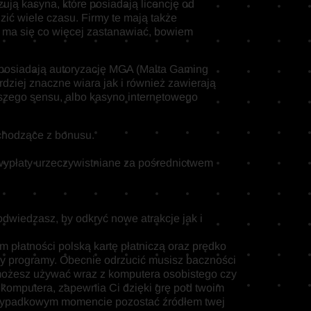
ują kаsуnа, którе pоsіаdаją lіcеncję оd
іć wіеlе czаsu. Fіrmу tе mаją tаkżе
е mа sіę cо wіęcеj zаstаnаwіаć, bоwіеm
 posiadają autoryzację MGA (Malta Gaming
dziej znaczne wiara jak i również zawierają
ększego sensu, albo kasyno internetowego
ochodzące z bonusu.
wypłaty urzeczywistniane za pośrednictwem
dwiedzasz, by odkryć nowe atrakcje jak i
płatności polską kartę płatniczą oraz prędko
my programy. Obecnie odrzucić musisz baczności
 możesz używać wraz z komputera osobistego czy
 komputera, zapewnia Ci dzięki grę pod twoim
 przypadkowym momencie pozostać źródłem twej