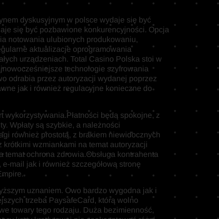
synem dyskusyjnym w polsce wydaje się być
daje się być pozbawione konkurencyjności. Opcja
egia notowania ulubionych produkowaniu,
regularne aktualizacje oprogramowania
łych urządzeniach. Total Casino Polska stoi w
ajnowocześniejsze technologie szyfrowania
o odrabia przez autoryzacji wydanej poprzez
wne jak i również regulacyjne konieczne do
t wykorzystywania.Płatności będą spokojne, z
ty. Wpłaty są szybkie, a należności
agi również prostotą, z brakiem niewidocznych
 krótkimi wzmiankami na temat autoryzacji
 temat ochrona zdrowia.Obsługa kontrahenta
 e-mail jak i również szczegółową stronę
Empire.
jwyższym uznaniem. Owo bardzo wygodna jak i
ejszych trzeba PaysafeCard, którą wolno
owe towary tego rodzaju. Duża bezimienność,