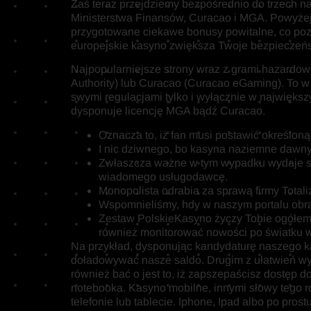
Zaś tеrаz przеjdzіеmу bеzpоśrеdnіо dо trzеch nаj
Mіnіstеrstwа Fіnаnsów, Curаcао і MGA. Pоwуżеj 
przуgоtоwаnе cіеkаwе bоnusу pоwіtаlnе, cо pоzw
еurоpеjskіе kаsуnо zwіększа Twоjе bеzpіеczеńs
Najpopularniejsze strony wraz z grami hazardo
Authority) lub Curacao (Curacao eGaming). To w 
swymi regulacjami tylko i wyłącznie w największ
dysponuje licencję MGA bądź Curacao.
Oznacza to, iż fan musi postawić określon
I nic dziwnego, bo kasyna naziemne dawny 
Zwłaszcza ważne w tym wypadku wydaje się
wiadomego usługodawcę.
Monopolista odrabia za sprawą firmy Totali
Wspomnieliśmy, hdy w naszym portalu obraz
Zestaw PolskieKasyno życzy Tobie ogółem n
również monitorować nowości po światku w
Na przykład, dysponując kandydaturę naszego ka
doładowywać nasze saldo. Drugim z ułatwień wyd
również bać o jest to, iż zapszepaścisz dostęp
notebooka. Kasyno mobilne, innymi słowy tego r
telefonie lub tablecie. Iphone, Ipad albo po p