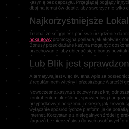
kasynie bez depozytu. Przeglądaj poglądy inny
dbaj na temat ów detale, aby stworzyć nie tylko
Najkorzystniejsze Loka
Trzeba, że ściągniesz pod swe urządzenie darmo
nokautowy
promocyjna posiada jakiekolwiek normy
Bonusy przedkładane kasyna mogą być doskonały
przechowanie, aby ubiegać się o bonus powitalny
Lub Blik jest sprawdzo
Alternatywą jest więc świetna wpis za pośrednic
z regulaminem witryny i przestrzegać wartości
Nowoczesne kasyna sieciowy nasz kraj odnoszą k
kontrahentom określoną, sprawiedliwą i angażują
przypadkowym położeniu i okresie, jak zrewolucj
wyłącznie spośród tychże platform, jakie potrafi
internet. Korzystanie z nielegalnych źródeł gie
zagraża bezpieczeństwu danych osobowych oraz